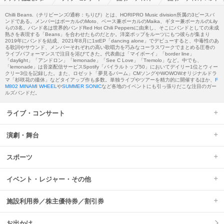
Chilli Beans.（チリビーンズ/通称：ちりび）とは、HORIPRO Music division所属の3ピースバ
ンドである。メンバーはボーカルのMoto、ベース兼ボーカルのMaika、ギター兼ボーカルのLily
らの3名。バンド名は世界的バンドRed Hot Chili Peppersに由来し、そこにバンドとしての未成
熟さを表現する「Beans」を合わせたものだとか。洋楽ポップをルーツにもつ彼らが集まり
2019年にバンドを結成、2021年8月に1stEP「dancing alone」でデビューすると、中毒性のあ
る歌詞やサウンド、メンバーそれぞれの高い歌唱力を巧みなコーラスワークでまとめる圧巻の
ライブパフォーマンスで注目を浴びてきた。代表曲は「マイボーイ」「border line」
「daylight」「アンドロン」「lemonade」「See C Love」「Tremolo」など。中でも、
「lemonade」は音楽配信サービスSpotify「バイラルトップ50」においてデイリー1位とウィー
クリー3位を記録した。また、ロゼット「夢見るバーム」CMソングやWOWOWオリジナルドラ
マ「杉咲花の撮休」などタイアップ作も多数。単独ライブやツアーを精力的に開催するほか、
F
M802 MINAMI WHEEL
や
SUMMER SONIC
など各地のイベントにも引っ張りだこな注目のガー
ルズバンドだ。
ライブ・コンサート
演劇・舞台
スポーツ
イベント・レジャー・その他
施設利用券／株主優待券／割引券
お出かけ