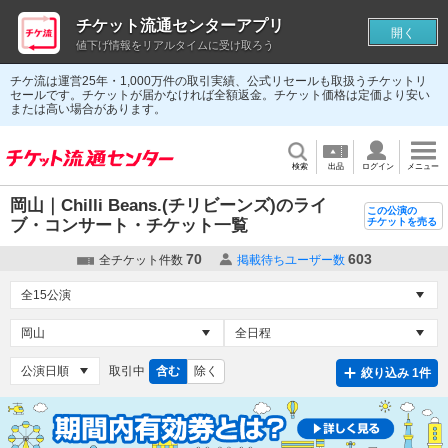
チケット流通センターアプリ
開く
値下げ情報をリアルタイムに受け取ろう
チケ流は運営25年・1,000万件の取引実績、公式リセールも取扱うチケットリ
セールです。チケットが届かなければ全額返金。チケット価格は定価より安い
または高い場合があります。
検索
出品
ログイン
メニュー
岡山｜Chilli Beans.(チリビーンズ)のライ
この公演の
ブ・コンサート・チケット一覧
チケットを売る
70
603
全チケット件数
掲載待ちユーザー数
取引中
含む
除く
絞り込み 1件