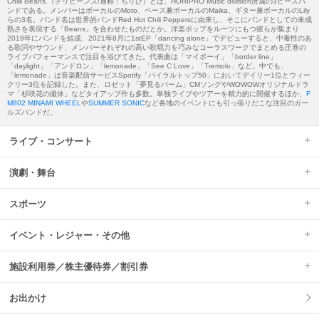
Chilli Beans.（チリビーンズ/通称：ちりび）とは、HORIPRO Music division所属の3ピースバ
ンドである。メンバーはボーカルのMoto、ベース兼ボーカルのMaika、ギター兼ボーカルのLily
らの3名。バンド名は世界的バンドRed Hot Chili Peppersに由来し、そこにバンドとしての未成
熟さを表現する「Beans」を合わせたものだとか。洋楽ポップをルーツにもつ彼らが集まり
2019年にバンドを結成、2021年8月に1stEP「dancing alone」でデビューすると、中毒性のあ
る歌詞やサウンド、メンバーそれぞれの高い歌唱力を巧みなコーラスワークでまとめる圧巻の
ライブパフォーマンスで注目を浴びてきた。代表曲は「マイボーイ」「border line」
「daylight」「アンドロン」「lemonade」「See C Love」「Tremolo」など。中でも、
「lemonade」は音楽配信サービスSpotify「バイラルトップ50」においてデイリー1位とウィー
クリー3位を記録した。また、ロゼット「夢見るバーム」CMソングやWOWOWオリジナルドラ
マ「杉咲花の撮休」などタイアップ作も多数。単独ライブやツアーを精力的に開催するほか、
F
M802 MINAMI WHEEL
や
SUMMER SONIC
など各地のイベントにも引っ張りだこな注目のガー
ルズバンドだ。
ライブ・コンサート
演劇・舞台
スポーツ
イベント・レジャー・その他
施設利用券／株主優待券／割引券
お出かけ