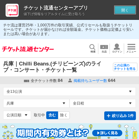
チケット流通センターアプリ
開く
値下げ情報をリアルタイムに受け取ろう
チケ流は運営25年・1,000万件の取引実績、公式リセールも取扱うチケットリ
セールです。チケットが届かなければ全額返金。チケット価格は定価より安い
または高い場合があります。
検索
出品
ログイン
メニュー
兵庫｜Chilli Beans.(チリビーンズ)のライ
この公演の
ブ・コンサート・チケット一覧
チケットを売る
84
644
全チケット件数
掲載待ちユーザー数
取引中
含む
除く
絞り込み 1件