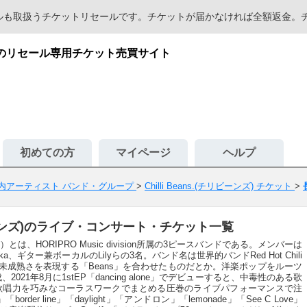
セールも取扱うチケットリセールです。チケットが届かなければ全額返金
が安心のリセール専用チケット売買サイト
初めての方
マイページ
ヘルプ
内アーティスト バンド・グループ
>
Chilli Beans.(チリビーンズ) チケット
>
チリビーンズ)のライブ・コンサート・チケット一覧
りび）とは、HORIPRO Music division所属の3ピースバンドである。メンバーは
、ギター兼ボーカルのLilyらの3名。バンド名は世界的バンドRed Hot Chili
ての未成熟さを表現する「Beans」を合わせたものだとか。洋楽ポップをルーツ
021年8月に1stEP「dancing alone」でデビューすると、中毒性のある歌
歌唱力を巧みなコーラスワークでまとめる圧巻のライブパフォーマンスで注
r line」「daylight」「アンドロン」「lemonade」「See C Love」