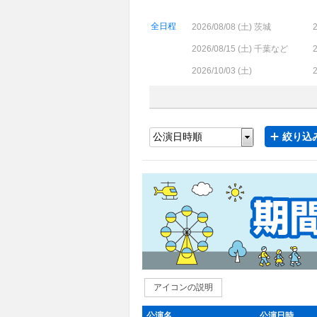
全日程
2026/08/08 (
土
) 茨城
2
2026/08/15 (
土
) 千葉など
2
2026/10/03 (
土
)
2
絞り込み
アイコンの説明
公演名
公演日時