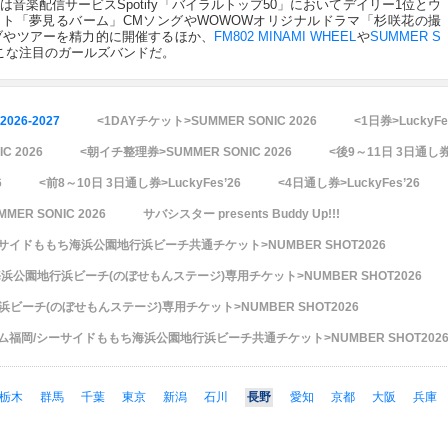
de」は音楽配信サービスSpotify「バイラルトップ50」においてデイリー1位とウ
ト「夢見るバーム」CMソングやWOWOWオリジナルドラマ「杉咲花の撮
ブやツアーを精力的に開催するほか、
FM802 MINAMI WHEEL
や
SUMMER S
こな注目のガールズバンドだ。
2026-2027
<1DAYチケット>SUMMER SONIC 2026
<1日券>LuckyFe
C 2026
<朝イチ整理券>SUMMER SONIC 2026
<後9～11日 3日通し券>
6
<前8～10日 3日通し券>LuckyFes’26
<4日通し券>LuckyFes’26
ER SONIC 2026
サバシスター presents Buddy Up!!!
ーサイドももち海浜公園地行浜ビーチ共通チケット>NUMBER SHOT2026
公園地行浜ビーチ(のぼせもんステージ)専用チケット>NUMBER SHOT2026
ーチ(のぼせもんステージ)専用チケット>NUMBER SHOT2026
ーム福岡/シーサイドももち海浜公園地行浜ビーチ共通チケット>NUMBER SHOT202
栃木
群馬
千葉
東京
新潟
石川
長野
愛知
京都
大阪
兵庫