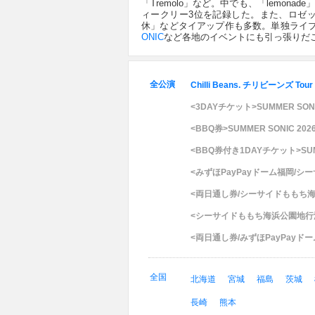
「Tremolo」など。中でも、「lemona
ィークリー3位を記録した。また、ロゼッ
休」などタイアップ作も多数。単独ライ
ONIC
など各地のイベントにも引っ張りだ
全公演
Chilli Beans. チリビーンズ Tour 
<3DAYチケット>SUMMER SONI
<BBQ券>SUMMER SONIC 202
<BBQ券付き1DAYチケット>SUMM
<みずほPayPayドーム福岡/シ
<両日通し券/シーサイドももち海浜
<シーサイドももち海浜公園地行浜ビ
<両日通し券/みずほPayPayド
全国
北海道
宮城
福島
茨城
長崎
熊本