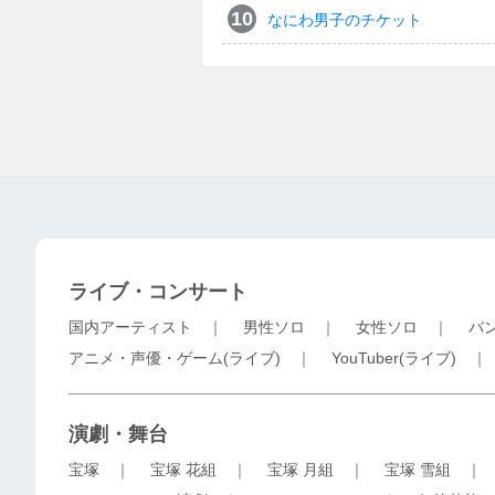
なにわ男子のチケット
ライブ・コンサート
国内アーティスト
｜
男性ソロ
｜
女性ソロ
｜
バ
アニメ・声優・ゲーム(ライブ)
｜
YouTuber(ライブ)
演劇・舞台
宝塚
｜
宝塚 花組
｜
宝塚 月組
｜
宝塚 雪組