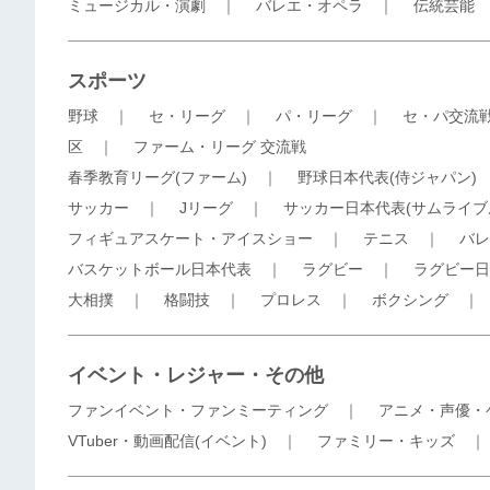
ミュージカル・演劇
｜
バレエ・オペラ
｜
伝統芸能
スポーツ
野球
｜
セ・リーグ
｜
パ・リーグ
｜
セ・パ交流
区
｜
ファーム・リーグ 交流戦
春季教育リーグ(ファーム)
｜
野球日本代表(侍ジャパン)
サッカー
｜
Jリーグ
｜
サッカー日本代表(サムライブ
フィギュアスケート・アイスショー
｜
テニス
｜
バレ
バスケットボール日本代表
｜
ラグビー
｜
ラグビー日
大相撲
｜
格闘技
｜
プロレス
｜
ボクシング
イベント・レジャー・その他
ファンイベント・ファンミーティング
｜
アニメ・声優・
VTuber・動画配信(イベント)
｜
ファミリー・キッズ