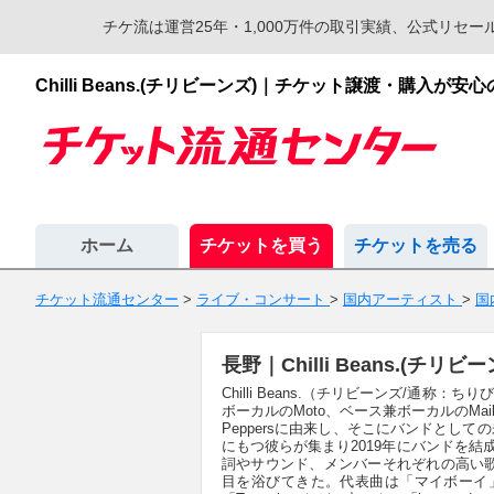
チケ流は運営25年・1,000万件の取引実績、公式リ
Chilli Beans.(チリビーンズ)｜チケット譲渡・購入
ホーム
チケットを買う
チケットを売る
チケット流通センター
>
ライブ・コンサート
>
国内アーティスト
>
国
長野｜Chilli Beans.(
Chilli Beans.（チリビーンズ/通称：ち
ボーカルのMoto、ベース兼ボーカルのMaika
Peppersに由来し、そこにバンドとし
にもつ彼らが集まり2019年にバンドを結成、2
詞やサウンド、メンバーそれぞれの高い
目を浴びてきた。代表曲は「マイボーイ」「borde