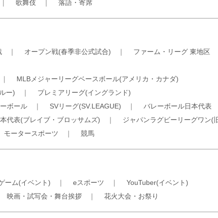
｜
歌舞伎
｜
落語・寄席
戦
｜
オープン戦(春季非公式試合)
｜
ファーム・リーグ 東地区
｜
MLBメジャーリーグベースボール(アメリカ・カナダ)
ルー)
｜
プレミアリーグ(イングランド)
ーボール
｜
SVリーグ(SV.LEAGUE)
｜
バレーボール日本代表
本代表(ブレイブ・ブロッサムズ)
｜
ジャパンラグビーリーグワン(
｜
モータースポーツ
｜
競馬
ゲーム(イベント)
｜
eスポーツ
｜
YouTuber(イベント)
｜
映画・試写会・舞台挨拶
｜
花火大会・お祭り