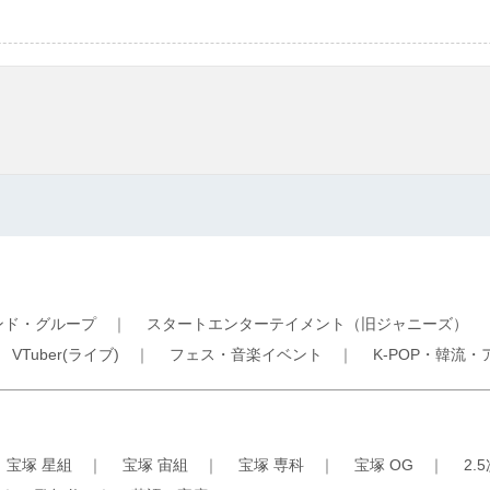
ンド・グループ
｜
スタートエンターテイメント（旧ジャニーズ）
｜
VTuber(ライブ)
｜
フェス・音楽イベント
｜
K-POP・韓流・
｜
宝塚 星組
｜
宝塚 宙組
｜
宝塚 専科
｜
宝塚 OG
｜
2.