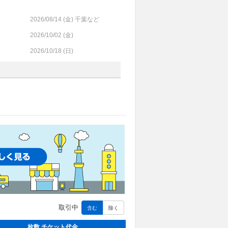
2026/08/14 (
金
) 千葉など
2026/10/02 (
金
)
2026/10/18 (
日
)
取引中
含む
除く
枚数 チケット代金