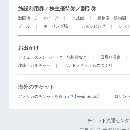
施設利用券／株主優待券／割引券
遊園地・テーマパーク
｜
水族館
｜
動物園・植物園
プール
｜
ボーリング場
｜
ショッピング
｜
レス
お出かけ
アミューズメントパーク・水族館など
｜
日帰り温泉
趣味・カルチャー
｜
ハンドメイド・ものづくり
海外のチケット
アメリカのチケットを買う
【Vivid Seats】 ｜
ロサン
チケット流通センタ
プライバシーポリシー