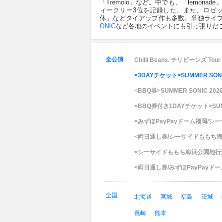
「Tremolo」など。中でも、「lemona
ィークリー3位を記録した。また、ロゼッ
休」などタイアップ作も多数。単独ライ
ONIC
など各地のイベントにも引っ張りだ
全公演
Chilli Beans. チリビーンズ Tour 
<3DAYチケット>SUMMER SONI
<BBQ券>SUMMER SONIC 202
<BBQ券付き1DAYチケット>SUMM
<みずほPayPayドーム福岡/シ
<両日通し券/シーサイドももち海浜
<シーサイドももち海浜公園地行浜ビ
<両日通し券/みずほPayPayド
全国
北海道
宮城
福島
茨城
長崎
熊本