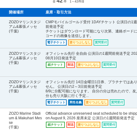
42
全
件 1～42件目
開催場所
座席・取引方法
ZOZOマリンスタジ
CMPモバイルゴールド受付 1DAYチケット 公演日の1
アム&幕張メッセ
前発送予定
(千葉)
チケットはダウンロード可能になり次第、連絡ボードに
コードの画像を送信します。
電子チケット
塗りつぶしなし
質問受付
ZOZOマリンスタジ
オフィシャル先行 全自由 公演日の1週間前発送予定 20
アム&幕張メッセ
08月10日発送予定
(千葉)
紙チケット
郵送
塗りつぶしなし
質問受付
ZOZOマリンスタジ
オフィシャル先行 14日金曜日1日券、プラチナではあ
アム&幕張メッセ
せん。 公演日の2～3日前発送予定
(千葉)
8/9に分配可能になります。 自分の分は売れたので、友
分も売り大阪に行く予定...
電子チケット
男性名義
塗りつぶしなし
質問受付
ZOZO Marine Stadi
Official advance unreserved seat scheduled to be ship
um & Makuhari Mes
on August 9, 2026 座席未定 公演日の1週間前発送予定
se
紙チケット
郵送
塗りつぶしなし
質問受付
(千葉)