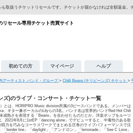
セールも取扱うチケットリセールです。チケットが届かなければ全額返金
が安心のリセール専用チケット売買サイト
初めての方
マイページ
ヘルプ
内アーティスト バンド・グループ
>
Chilli Beans.(チリビーンズ) チケット
>
チリビーンズ)のライブ・コンサート・チケット一覧
りび）とは、HORIPRO Music division所属の3ピースバンドである。メンバーは
、ギター兼ボーカルのLilyらの3名。バンド名は世界的バンドRed Hot Chili
ての未成熟さを表現する「Beans」を合わせたものだとか。洋楽ポップをルーツ
021年8月に1stEP「dancing alone」でデビューすると、中毒性のある歌
歌唱力を巧みなコーラスワークでまとめる圧巻のライブパフォーマンスで注
r line」「daylight」「アンドロン」「lemonade」「See C Love」