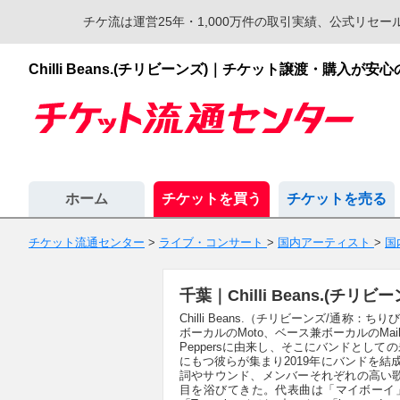
チケ流は運営25年・1,000万件の取引実績、公式リ
Chilli Beans.(チリビーンズ)｜チケット譲渡・購入
ホーム
チケットを買う
チケットを売る
チケット流通センター
>
ライブ・コンサート
>
国内アーティスト
>
国
千葉｜Chilli Beans.(
Chilli Beans.（チリビーンズ/通称：ち
ボーカルのMoto、ベース兼ボーカルのMaika
Peppersに由来し、そこにバンドとし
にもつ彼らが集まり2019年にバンドを結成、2
詞やサウンド、メンバーそれぞれの高い
目を浴びてきた。代表曲は「マイボーイ」「borde