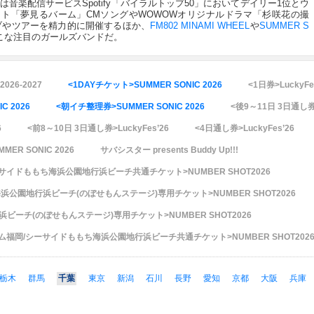
de」は音楽配信サービスSpotify「バイラルトップ50」においてデイリー1位とウ
ト「夢見るバーム」CMソングやWOWOWオリジナルドラマ「杉咲花の撮
ブやツアーを精力的に開催するほか、
FM802 MINAMI WHEEL
や
SUMMER S
こな注目のガールズバンドだ。
2026-2027
<1DAYチケット>SUMMER SONIC 2026
<1日券>LuckyFe
C 2026
<朝イチ整理券>SUMMER SONIC 2026
<後9～11日 3日通し券>
6
<前8～10日 3日通し券>LuckyFes’26
<4日通し券>LuckyFes’26
ER SONIC 2026
サバシスター presents Buddy Up!!!
ーサイドももち海浜公園地行浜ビーチ共通チケット>NUMBER SHOT2026
公園地行浜ビーチ(のぼせもんステージ)専用チケット>NUMBER SHOT2026
ーチ(のぼせもんステージ)専用チケット>NUMBER SHOT2026
ーム福岡/シーサイドももち海浜公園地行浜ビーチ共通チケット>NUMBER SHOT202
栃木
群馬
千葉
東京
新潟
石川
長野
愛知
京都
大阪
兵庫