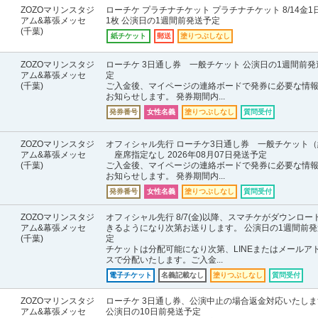
ZOZOマリンスタジ
ローチケ プラチナチケット プラチナチケット 8/14金1
アム&幕張メッセ
1枚 公演日の1週間前発送予定
(千葉)
紙チケット
郵送
塗りつぶしなし
ZOZOマリンスタジ
ローチケ 3日通し券 一般チケット 公演日の1週間前発
アム&幕張メッセ
定
(千葉)
ご入金後、マイページの連絡ボードで発券に必要な情
お知らせします。 発券期間内...
発券番号
女性名義
塗りつぶしなし
質問受付
ZOZOマリンスタジ
オフィシャル先行 ローチケ3日通し券 一般チケット（
アム&幕張メッセ
座席指定なし 2026年08月07日発送予定
(千葉)
ご入金後、マイページの連絡ボードで発券に必要な情
お知らせします。 発券期間内...
発券番号
女性名義
塗りつぶしなし
質問受付
ZOZOマリンスタジ
オフィシャル先行 8/7(金)以降、スマチケがダウンロー
アム&幕張メッセ
きるようになり次第お送りします。 公演日の1週間前発
(千葉)
定
チケットは分配可能になり次第、LINEまたはメールア
スで分配いたします。ご入金...
電子チケット
名義記載なし
塗りつぶしなし
質問受付
ZOZOマリンスタジ
ローチケ 3日通し券、公演中止の場合返金対応いたしま
アム&幕張メッセ
公演日の10日前発送予定