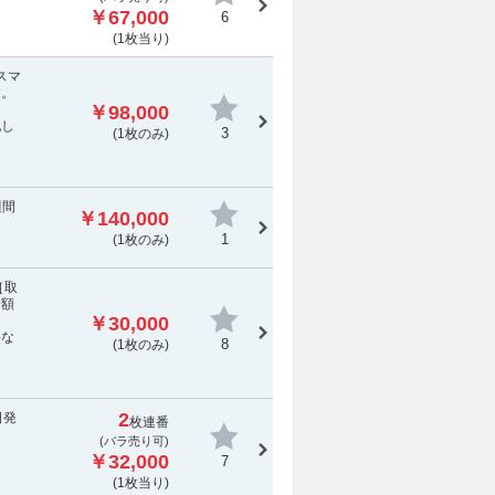
￥67,000
6
(1枚当り)
、スマ
す。
￥98,000
配し
3
(1枚のみ)
週間
￥140,000
1
(1枚のみ)
［取
全額
￥30,000
要な
8
(1枚のみ)
2
日発
枚連番
(バラ売り可)
￥32,000
7
(1枚当り)