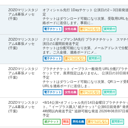
ZOZOマリンスタジ
オフィシャル先行 1Dayチケット 公演日の2～3日前発
アム&幕張メッセ
定
(千葉)
チケットはダウンロード可能になり次第、受取用URL
絡ボードに送信します。事前に...
電子チケット
女性名義
塗りつぶしなし
質問受付
ZOZOマリンスタジ
クリエイティブマン3A先行 プラチナチケット スマチケ
アム&幕張メッセ
演日の1週間前発送予定
(千葉)
チケットは分配可能になり次第、メールアドレスで分
ます。ご入金後、連絡ボードにメ...
電子チケット
塗りつぶしなし
質問受付
ZOZOマリンスタジ
プラチナチケット イープラス一般発売 URL分配/プラ
アム&幕張メッセ
ケットです。座席指定はありません。 公演日の10日前
(千葉)
予定
チケットはダウンロード可能になり次第、QRコード受
URLを連絡ボードに送信しま...
電子チケット
女性名義
塗りつぶしなし
質問受付
ZOZOマリンスタジ
<8/14公演>オフィシャル先行14日金曜日プラチナチケ
アム&幕張メッセ
ト。* イープラス購入* 紙チケット* 公演6日前発券* 発
(千葉)
4時間以内発送予定* 追跡可能な発送 2026年08月07日
予定
紙チケット
郵送
男性名義
塗りつぶしなし
質問受付