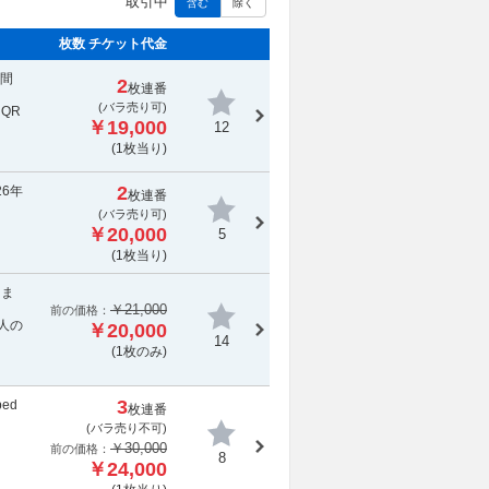
取引中
含む
除く
枚数 チケット代金
週間
2
枚連番
(バラ売り可)
QR
￥19,000
12
(1枚当り)
2
26年
枚連番
(バラ売り可)
￥20,000
5
(1枚当り)
りま
￥21,000
前の価格：
人の
￥20,000
14
(1枚のみ)
3
ped
枚連番
(
バラ売り不可
)
￥30,000
前の価格：
8
￥24,000