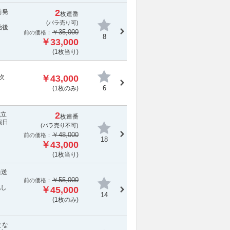
2
前発
枚連番
(バラ売り可)
始後
￥35,000
前の価格：
8
￥33,000
(1枚当り)
次
￥43,000
6
(1枚のみ)
2
成立
枚連番
演日
(
バラ売り不可
)
￥48,000
前の価格：
18
￥43,000
(1枚当り)
発送
￥55,000
前の価格：
配し
￥45,000
14
(1枚のみ)
とな