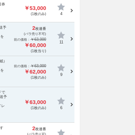
日券
￥53,000
4
(1枚のみ)
2
送予
枚連番
(
バラ売り不可
)
報を
￥63,000
前の価格：
11
￥60,000
(1枚当り)
紙）
￥63,000
前の価格：
報を
￥62,000
9
(1枚のみ)
ドで
送予
￥63,000
ドレ
6
(1枚のみ)
2
す
枚連番
(バラ売り可)