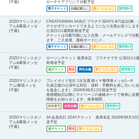
(千葉)
ローチケアプリにて分配予定
電子チケット
名義記載なし
塗りつぶしなし
質問受付
ZOZOマリンスタジ
CREATIVEMAN 3A先行 プラチナ3DAYS 8/7(金)以降
アム&幕張メッセ
チケがダウンロードできるようになり次第お送りしま
(千葉)
公演日の1週間前発送予定
チケットは分配可能になり次第、メールアドレスで分
ます。ご入金後、連絡ボードにメ...
電子チケット
名義記載なし
塗りつぶしなし
質問受付
ZOZOマリンスタジ
ローソンチケット 座席未定 プラチナです 公演日の1
アム&幕張メッセ
前発送予定
(千葉)
紙チケット
郵送
男性名義
塗りつぶしなし
質問受付
ZOZOマリンスタジ
プレイガイド先行 1次当選 朝イチ整理券メッセ1―8 
アム/幕張メッセ
引成立後の公演中止対応：送料・手数料を差し引いた
(千葉)
を返金します］ 2026年08月12日発送予定
発券開始日以降にマイページの連絡ボードで発券に必
情報をお知らせします。発券期間...
発券番号
女性名義
塗りつぶしなし
質問受付
ZOZOマリンスタジ
3A 会員先行 1DAYチケット 座席未定 2026年08月10
アム&幕張メッセ
送予定
(千葉)
紙チケット
郵送
塗りつぶしなし