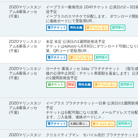
ZOZOマリンスタジ
イープラス一般発売分 1DAYチケット 公演日の2～3日
アム&幕張メッセ
送予定
(千葉)
イープラスのスマチケで分配します。 ダウンロード開
に連絡ボードにて受取用UR...
電子チケット
男性名義
塗りつぶしなし
質問受付
ZOZOマリンスタジ
未定 未定 公演日の1週間前発送予定
アム&幕張メッセ
チケットはeplusから8月8日にダウンロード可能になり
(千葉)
第、QRコード受取用UR...
電子チケット
塗りつぶしなし
質問受付
ZOZOマリンスタジ
ローチケ 幕張メッセ 1day プラチナチケット ［取引
アム&幕張メッセ
後の公演中止対応：チケット券面額を返金します］ 公
(千葉)
の1週間前発送予定
紙チケット
郵送
男性名義
塗りつぶしなし
質問受付
ZOZOマリンスタジ
イープラス プラチナチケット一日券 公演日の1週間前
アム&幕張メッセ
予定
(千葉)
チケットは分配可能になり次第、メールアドレスで分
ます。ご入金後、連絡ボードにメ...
電子チケット
名義記載なし
塗りつぶしなし
質問受付
ZOZOマリンスタジ
クリエイティブマン モバイル先行 プラチナチケット