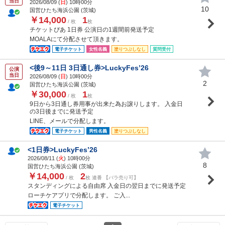
当日
2026/08/09 (
日
) 10時00分
10
国営ひたち海浜公園 (茨城)
￥14,000
1
/ 枚
枚
チケットぴあ 1日券 公演日の1週間前発送予定
MOALAにて分配させて頂きます。
電子チケット
女性名義
塗りつぶしなし
質問受付
<後9～11日 3日通し券>LuckyFes’26
公演
当日
2026/08/09 (
日
) 10時00分
2
国営ひたち海浜公園 (茨城)
￥30,000
1
/ 枚
枚
9日から3日通し券用事が出来た為お譲りします。 入金日
の3日後までに発送予定
LINE、メールで分配します。
電子チケット
男性名義
塗りつぶしなし
<1日券>LuckyFes’26
2026/08/11 (
火
) 10時00分
8
国営ひたち海浜公園 (茨城)
￥14,000
2
/ 枚
枚 連番 【バラ売り可】
スタンディングによる自由席 入金日の翌日までに発送予定
ローチケアプリで分配します。 ご入...
電子チケット