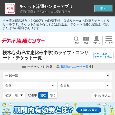
チケット流通センターアプリ
開く
値下げ情報をリアルタイムに受け取ろう
チケ流は運営25年・1,000万件の取引実績、公式リセールも取扱うチケットリ
セールです。チケットが届かなければ全額返金。チケット価格は定価より安い
または高い場合があります。
検索
出品
ログイン
メニュー
桜木心菜(私立恵比寿中学)のライブ・コンサ
この公演の
ート・チケット一覧
チケットを売る
5
69
全チケット件数
掲載待ちユーザー数
取引中
含む
除く
絞り込み