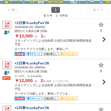
1
< 前へ
次へ >
全 5 件 1～5件目
<1日券>LuckyFes’26
公演
当日
2026/08/09 (
日
) 10時00分
2
国営ひたち海浜公園 (茨城)
￥12,000
1
/ 枚
枚
スタンディングによる自由席 公演日当日開演1時間前発送
予定
ローチケアプリで分配します。事前にア...
電子チケット
名義記載なし
塗りつぶしなし
<1日券>LuckyFes’26
公演
当日
2026/08/09 (
日
) 10時00分
6
国営ひたち海浜公園 (茨城)
￥14,000
前の価格：
￥12,000
2
/ 枚
枚 連番 【バラ売り可】
スタンディングによる自由席 公演日当日開演1時間前発送
予定
ローチケで分配します。事前にアプリを...
電子チケット
名義記載なし
塗りつぶしなし
<1日券>LuckyFes’26
公演