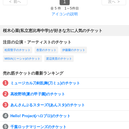
1
< 前へ
次へ >
全 5 件 1～5件目
アイコンの説明
桜木心菜(私立恵比寿中学)が好きな方に人気のチケット
注目の公演・アーティストのチケット
松田聖子のチケット
杏里のチケット
伊藤蘭のチケット
MISIA(ミーシャ)のチケット
渡辺美里のチケット
売れ筋チケットの最新ランキング
ミュージカル刀剣乱舞(刀ミュ)のチケット
高校野球(夏の甲子園)のチケット
あんさんぶるスターズ!(あんスタ)のチケット
Hello! Project(ハロプロ)のチケット
千葉ロッテマリーンズのチケット