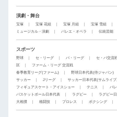
演劇・舞台
宝塚
｜
宝塚 花組
｜
宝塚 月組
｜
宝塚 雪組
ミュージカル・演劇
｜
バレエ・オペラ
｜
伝統芸能
スポーツ
野球
｜
セ・リーグ
｜
パ・リーグ
｜
セ・パ交流
区
｜
ファーム・リーグ 交流戦
春季教育リーグ(ファーム)
｜
野球日本代表(侍ジャパン)
サッカー
｜
Jリーグ
｜
サッカー日本代表(サムライブ
フィギュアスケート・アイスショー
｜
テニス
｜
バレ
バスケットボール日本代表
｜
ラグビー
｜
ラグビー日
大相撲
｜
格闘技
｜
プロレス
｜
ボクシング