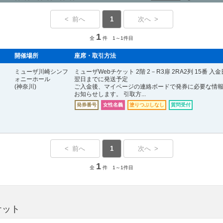
< 前へ
1
次へ >
1
全
件 1～1件目
開催場所
座席・取引方法
ミューザ川崎シンフ
ミューザWebチケット 2階 2－R3扉 2RA2列 15番 入
ォニーホール
翌日までに発送予定
(神奈川)
ご入金後、マイページの連絡ボードで発券に必要な情
お知らせします。 引取方...
発券番号
女性名義
塗りつぶしなし
質問受付
< 前へ
1
次へ >
1
全
件 1～1件目
ケット