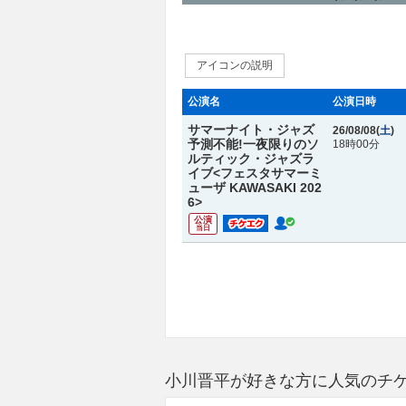
アイコンの説明
公演名
公演日時
サマーナイト・ジャズ
26/08/08(
土
)
予測不能!一夜限りのソ
18時00分
ルティック・ジャズラ
イブ<フェスタサマーミ
ューザ KAWASAKI 202
6>
公演
当日
小川晋平が好きな方に人気のチ