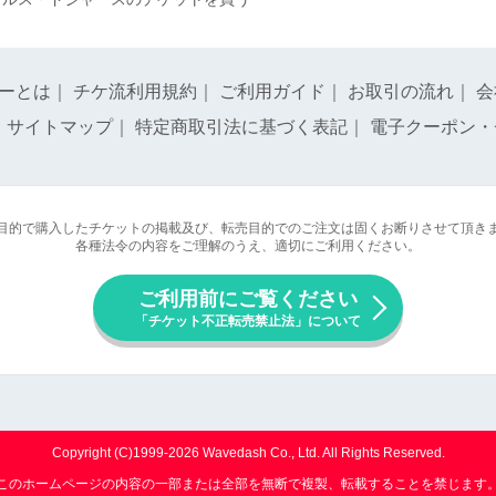
ーとは
｜
チケ流利用規約
｜
ご利用ガイド
｜
お取引の流れ
｜
会
｜
サイトマップ
｜
特定商取引法に基づく表記
｜
電子クーポン・
目的で購入したチケットの掲載及び、転売目的でのご注文は固くお断りさせて頂き
各種法令の内容をご理解のうえ、適切にご利用ください。
ご利用前にご覧ください
「チケット不正転売禁止法」について
Copyright (C)1999-2026 Wavedash Co., Ltd. All Rights Reserved.
このホームページの内容の一部または全部を無断で複製、転載することを禁じます