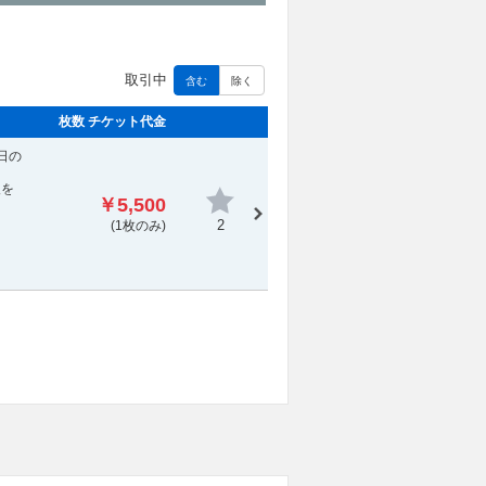
取引中
含む
除く
枚数 チケット代金
金日の
報を
￥5,500
2
(1枚のみ)