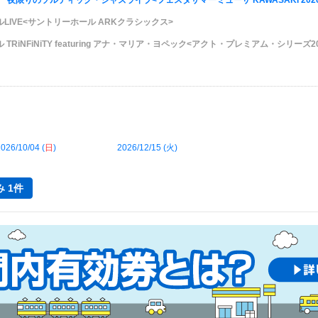
一夜限りのソルティック・ジャズライブ<フェスタサマーミューザ KAWASAKI 202
ルLIVE<サントリーホール ARKクラシックス>
RiNFiNiTY featuring アナ・マリア・ヨペック<アクト・プレミアム・シリーズ
026/10/04 (
日
)
2026/12/15 (
火
)
 1件