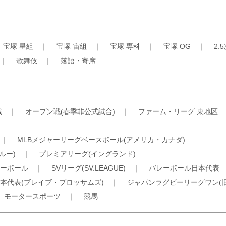
｜
宝塚 星組
｜
宝塚 宙組
｜
宝塚 専科
｜
宝塚 OG
｜
2.
｜
歌舞伎
｜
落語・寄席
戦
｜
オープン戦(春季非公式試合)
｜
ファーム・リーグ 東地区
｜
MLBメジャーリーグベースボール(アメリカ・カナダ)
ルー)
｜
プレミアリーグ(イングランド)
ーボール
｜
SVリーグ(SV.LEAGUE)
｜
バレーボール日本代表
本代表(ブレイブ・ブロッサムズ)
｜
ジャパンラグビーリーグワン(
｜
モータースポーツ
｜
競馬