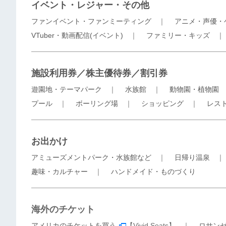
イベント・レジャー・その他
ファンイベント・ファンミーティング
｜
アニメ・声優・
VTuber・動画配信(イベント)
｜
ファミリー・キッズ
施設利用券／株主優待券／割引券
遊園地・テーマパーク
｜
水族館
｜
動物園・植物園
プール
｜
ボーリング場
｜
ショッピング
｜
レス
お出かけ
アミューズメントパーク・水族館など
｜
日帰り温泉
趣味・カルチャー
｜
ハンドメイド・ものづくり
海外のチケット
アメリカのチケットを買う
【Vivid Seats】 ｜
ロサン