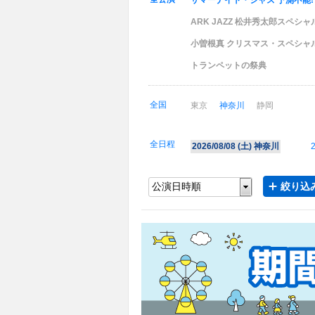
サマーナイト・ジャズ 予測不能!
ARK JAZZ 松井秀太郎スペシャ
小曽根真 クリスマス・スペシャル T
トランペットの祭典
全国
東京
神奈川
静岡
全日程
2026/08/08 (
土
) 神奈川
2
絞り込み