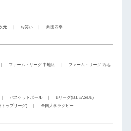
5次元
｜
お笑い
｜
劇団四季
｜
ファーム・リーグ 中地区
｜
ファーム・リーグ 西地
｜
バスケットボール
｜
Bリーグ(B.LEAGUE)
旧トップリーグ)
｜
全国大学ラグビー