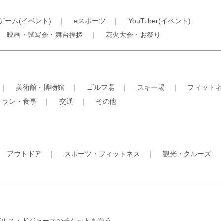
ゲーム(イベント)
｜
eスポーツ
｜
YouTuber(イベント)
｜
映画・試写会・舞台挨拶
｜
花火大会・お祭り
｜
美術館・博物館
｜
ゴルフ場
｜
スキー場
｜
フィット
トラン・食事
｜
交通
｜
その他
｜
アウトドア
｜
スポーツ・フィットネス
｜
観光・クルーズ
ゼルス・ドジャースのチケットを買う