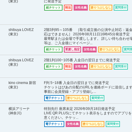
(東京)
に発送予定
紙チケット
郵送
女性名義
塗りつぶしなし
質問受付
shibuya LOVEZ
2階3列95～105番 ［取引成立後の公演中止対応：返
(東京)
応はできません］ 2026年08月11日16時45分発送予定
最寄駅または会場で手渡しします。 詳しい待ち合わせ
等は、ご入金後にマイページ...
紙チケット
受渡し指定
女性名義
塗りつぶしなし
質問
shibuya LOVEZ
2階1列100~105番 入金日の翌日までに発送予定
(東京)
紙チケット
郵送
女性名義
塗りつぶしなし
質問受付
kino cinema 新宿
F列 5~18番 入金日の翌日までに発送予定
(東京)
チケットはぴあの分配のURLを連絡ボードに送信しま
事前に会員登録・アプリ登録し...
電子チケット
塗りつぶしなし
質問受付
横浜アリーナ
特別先行 座席未定 2026年09月18日発送予定
(神奈川)
LIVE QR PLUSにてチケット表示をしますのでアプリ
意ください。チケッ...
電子チケット
女性名義
塗りつぶしなし
質問受付