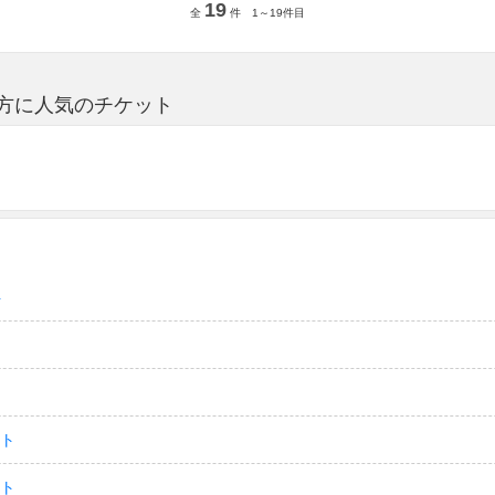
19
全
件 1～19件目
きな方に人気のチケット
ト
ット
ット