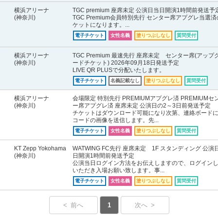
横浜アリーナ
TGC premium 座席未定 公演日当日開演1時間前発送予
(神奈川)
TGC Premium会員特別先行 センター席アプグレ当選
ケットになります。...
電子チケット
女性名義
塗りつぶしなし
質問受付
横浜アリーナ
TGC Premium 最速先行 座席未定 センター席(アップ
(神奈川)
ードチケット) 2026年09月18日発送予定
LIVE QR PLUSで分配いたします。
電子チケット
名義記載なし
塗りつぶしなし
質問受付
横浜アリーナ
会場限定 特別先行 PREMIUMアプグレ済 PREMIUMセ
(神奈川)
ー席アプグレ済 座席未定 公演日の2～3日前発送予定
チケットはダウンロード可能になり次第、連絡ボードに
コードの画像を送信します。先...
電子チケット
女性名義
塗りつぶしなし
質問受付
KT Zepp Yokohama
WATWING FC先行 座席未定 1F スタンディング 公演
(神奈川)
日開演1時間前発送予定
公演当日ログイン方法をお伝えしますので、ログイン
いただき入場お願い致します。事...
電子チケット
女性名義
塗りつぶしなし
質問受付
< 前へ
1
次へ >