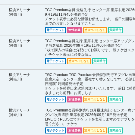
横浜アリーナ
TGC Premium会員 最速先行 センター席 座席未定 2026
(神奈川)
9月19日11時45分発送予定
チケット表示に必要な情報お伝えします。 当日の開場
までのお渡しとなりますこと...
電子チケット
女性名義
塗りつぶしなし
質問受付
横浜アリーナ
TGC Premium会員先行 座席未定 センター席アップグ
(神奈川)
ド当選済み 2026年09月19日11時00分発送予定
1枚で購入の場合は分配にてお譲りです。 親チケはスク
かチケット表示に必要な情...
電子チケット
塗りつぶしなし
質問受付
横浜アリーナ
TGC Premium TGC Premium会員特別先行アプグレ当
(神奈川)
座席未定 センター席、重複すり替えなしです。 公演
日開演1時間前発送予定
チケットを発券出来次第お送りいたします。 前日に発
きましたら前日にお渡ししま...
電子チケット
女性名義
塗りつぶしなし
質問受付
横浜アリーナ
TGC Premium会員特別先行(3月最速先行) センター席
(神奈川)
グレ1次当選済 座席未定 2026年09月18日発送予定
LIVE QR PLUSにてチケットを表示しますのでアプリ
意ください。チケッ...
電子チケット
女性名義
塗りつぶしなし
質問受付