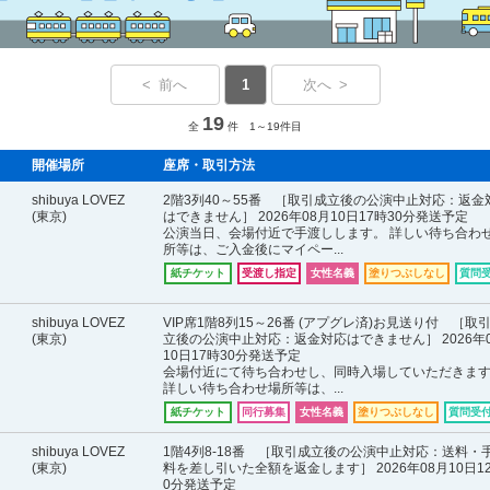
< 前へ
1
次へ >
19
全
件 1～19件目
開催場所
座席・取引方法
shibuya LOVEZ
2階3列40～55番 ［取引成立後の公演中止対応：返金
(東京)
はできません］ 2026年08月10日17時30分発送予定
公演当日、会場付近で手渡しします。 詳しい待ち合わ
所等は、ご入金後にマイペー...
紙チケット
受渡し指定
女性名義
塗りつぶしなし
質問
shibuya LOVEZ
VIP席1階8列15～26番 (アプグレ済)お見送り付 ［取
(東京)
立後の公演中止対応：返金対応はできません］ 2026年
10日17時30分発送予定
会場付近にて待ち合わせし、同時入場していただきま
詳しい待ち合わせ場所等は、...
紙チケット
同行募集
女性名義
塗りつぶしなし
質問受
shibuya LOVEZ
1階4列8-18番 ［取引成立後の公演中止対応：送料・
(東京)
料を差し引いた全額を返金します］ 2026年08月10日1
0分発送予定