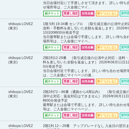
当日会場付近にて手渡しさせて頂きます。 詳しい待ち
せ場所等は、ご入金後にマイ...
紙チケット
受渡し指定
女性名義
塗りつぶしなし
質問
shibuya LOVEZ
1階 5列 19-34番 センブロ ［取引成立後の公演中止
(東京)
送料・手数料を差し引いた全額を返金します］ 2026年
10日00時00分発送予定
当日最寄駅または会場で手渡しします。 詳しい待ち合
場所等は、ご入金後にマイペ...
紙チケット
受渡し指定
女性名義
塗りつぶしなし
質問
shibuya LOVEZ
2階2列12-29番 ［取引成立後の公演中止対応：送料
(東京)
料を差し引いた全額を返金します］ 2026年08月11日1
0分発送予定
当日会場付近で手渡しします。 詳しい待ち合わせ場所
は、ご入金後にマイページの連...
紙チケット
受渡し指定
女性名義
塗りつぶしなし
質問
shibuya LOVEZ
2階2列72～86番（通路から4席以内） ［取引成立後
(東京)
演中止対応：返金対応はできません］ 2026年08月11日
時00分発送予定
最寄駅または会場で手渡しします。 詳しい待ち合わせ
等は、ご入金後にマイページ...
紙チケット
受渡し指定
女性名義
塗りつぶしなし
質問
shibuya LOVEZ
2階1列 12～29番 アップグレードなし 入金日の翌日