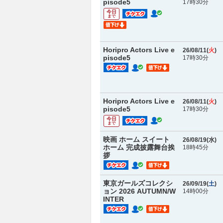
pisode5
17時30分
今日
まで
Horipro Actors Live e
26/08/11(
火
)
pisode5
17時30分
Horipro Actors Live e
26/08/11(
火
)
pisode5
17時30分
今日
まで
映画 ホーム スイート
26/08/19(
水
)
ホーム 完成披露舞台挨
18時45分
拶
東京ガールズコレクシ
26/09/19(
土
)
ョン 2026 AUTUMN/W
14時00分
INTER