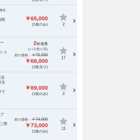
年0
￥65,000
時間
2
(1枚のみ)
2
レー
枚連番
(バラ売り可)
ショ
￥75,000
前の価格：
17
￥68,000
(1枚当り)
選済
日当
￥69,000
券で
2
(1枚のみ)
アプ
￥74,000
前の価格：
をご用
￥73,000
11
(1枚のみ)