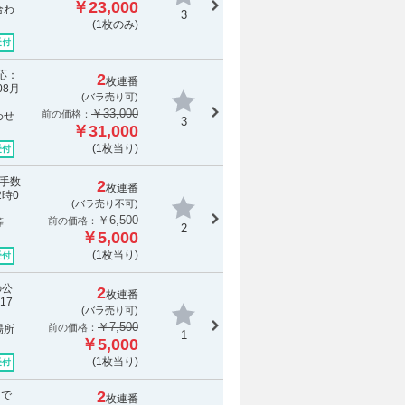
￥23,000
合わ
3
(1枚のみ)
受付
対応：
2
枚連番
08月
(バラ売り可)
￥33,000
前の価格：
わせ
3
￥31,000
(1枚当り)
受付
・手数
2
枚連番
2時0
(
バラ売り不可
)
￥6,500
前の価格：
等
2
￥5,000
(1枚当り)
受付
の公
2
枚連番
17
(バラ売り可)
￥7,500
前の価格：
場所
1
￥5,000
(1枚当り)
受付
2
まで
枚連番