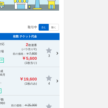
取引中
含む
除く
枚数 チケット代金
2
対応
枚連番
(バラ売り可)
せ場
￥7,800
前の価格：
3
￥5,600
受付
(1枚当り)
引成
08月
￥19,600
す。
4
(1枚のみ)
付
手数
2時0
￥25,000
前の価格：