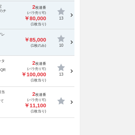
2
定
枚連番
済のチ
(バラ売り可)
￥80,000
13
(1枚当り)
グレ
￥85,000
10
(1枚のみ)
ンタ
2
枚連番
(バラ売り可)
QR
￥100,000
13
(1枚当り)
日当
2
枚連番
(バラ売り可)
して
￥11,100
(1枚当り)