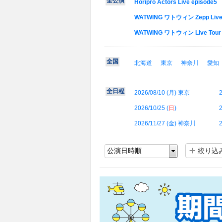
全公演
Horipro Actors Live episode5
WATWING ワトウィン Zepp Live T
WATWING ワトウィン Live Tour 
全国
北海道
東京
神奈川
愛知
全日程
2026/08/10 (
月
) 東京
2
2026/10/25 (
日
)
2
2026/11/27 (
金
) 神奈川
2
絞り込