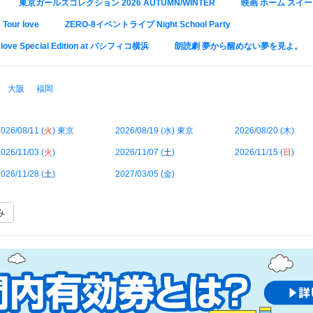
東京ガールズコレクション 2026 AUTUMN/WINTER
映画 ホーム スイ
our love
ZERO-8イベントライブ Night School Party
love Special Edition at パシフィコ横浜
朗読劇 夢から醒めない夢を見よ。
大阪
福岡
026/08/11 (
火
) 東京
2026/08/19 (
水
) 東京
2026/08/20 (
木
)
026/11/03 (
火
)
2026/11/07 (
土
)
2026/11/15 (
日
)
026/11/28 (
土
)
2027/03/05 (
金
)
み