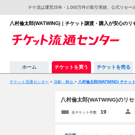
チケ流は運営25年・1,000万件の取引実績、公式リ
八村倫太郎(WATWING)｜チケット譲渡・購入が安心の
ホーム
チケットを買う
チケットを売る
チケット流通センター
>
演劇・舞台
>
八村倫太郎(WATWING) チケッ
八村倫太郎(WATWING)の
19
全チケット件数