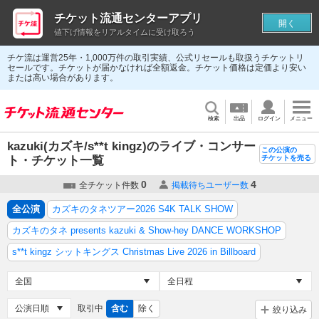
チケット流通センターアプリ
開く
値下げ情報をリアルタイムに受け取ろう
チケ流は運営25年・1,000万件の取引実績、公式リセールも取扱うチケットリ
セールです。チケットが届かなければ全額返金。チケット価格は定価より安い
または高い場合があります。
検索
出品
ログイン
メニュー
kazuki(カズキ/s**t kingz)のライブ・コンサー
この公演の
ト・チケット一覧
チケットを売る
0
4
全チケット件数
掲載待ちユーザー数
全公演
カズキのタネツアー2026 S4K TALK SHOW
カズキのタネ presents kazuki & Show-hey DANCE WORKSHOP
s**t kingz シットキングス Christmas Live 2026 in Billboard
取引中
含む
除く
絞り込み