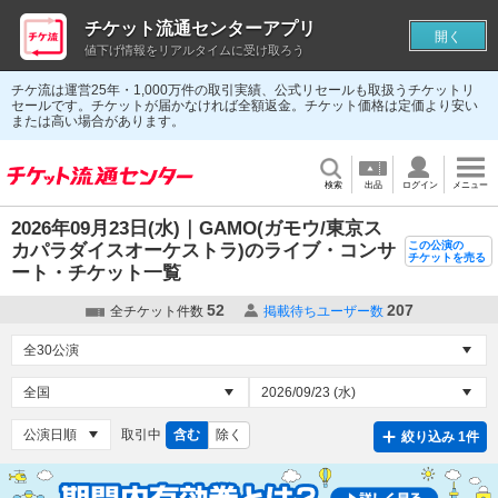
チケット流通センターアプリ
開く
値下げ情報をリアルタイムに受け取ろう
チケ流は運営25年・1,000万件の取引実績、公式リセールも取扱うチケットリ
セールです。チケットが届かなければ全額返金。チケット価格は定価より安い
または高い場合があります。
検索
出品
ログイン
メニュー
2026年09月23日(水)｜GAMO(ガモウ/東京ス
この公演の
カパラダイスオーケストラ)のライブ・コンサ
チケットを売る
ート・チケット一覧
52
207
全チケット件数
掲載待ちユーザー数
取引中
含む
除く
絞り込み 1件