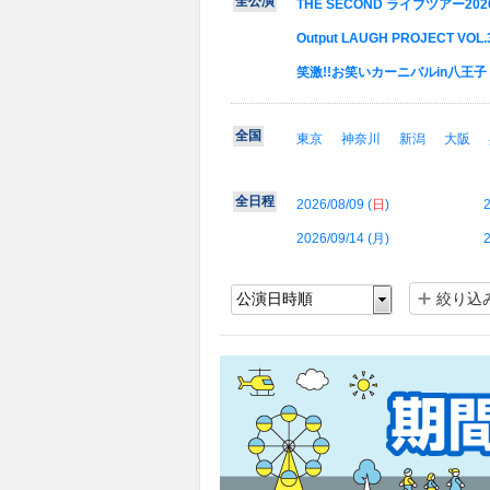
全公演
THE SECOND ライブツアー2
Output LAUGH PROJECT 
笑激!!お笑いカーニバルin八王子
全国
東京
神奈川
新潟
大阪
全日程
2026/08/09 (
日
)
2
2026/09/14 (
月
)
2
絞り込