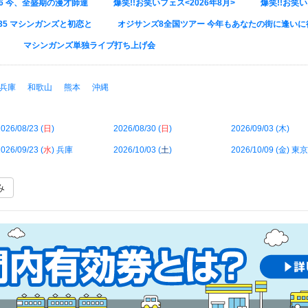
026 今、全盛期の漫才師達
爆笑!!お笑いフェス<2026年8月>
爆笑!!お笑い
VOL.35 マシンガンズと初恋と
オジサンズ8全国ツアー 今年もあなたの街に逢いに
マシンガンズ単独ライブ打ち上げ会
兵庫
和歌山
熊本
沖縄
026/08/23 (
日
)
2026/08/30 (
日
)
2026/09/03 (
木
)
026/09/23 (
水
) 兵庫
2026/10/03 (
土
)
2026/10/09 (
金
) 東京
み