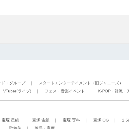
ンド・グループ
｜
スタートエンターテイメント（旧ジャニーズ）
｜
VTuber(ライブ)
｜
フェス・音楽イベント
｜
K-POP・韓流・
｜
宝塚 星組
｜
宝塚 宙組
｜
宝塚 専科
｜
宝塚 OG
｜
2.
｜
歌舞伎
｜
落語・寄席