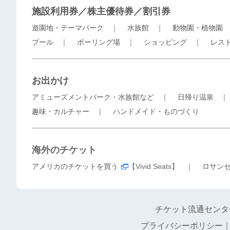
施設利用券／株主優待券／割引券
遊園地・テーマパーク
｜
水族館
｜
動物園・植物園
プール
｜
ボーリング場
｜
ショッピング
｜
レス
お出かけ
アミューズメントパーク・水族館など
｜
日帰り温泉
趣味・カルチャー
｜
ハンドメイド・ものづくり
海外のチケット
アメリカのチケットを買う
【Vivid Seats】 ｜
ロサン
チケット流通センタ
プライバシーポリシー