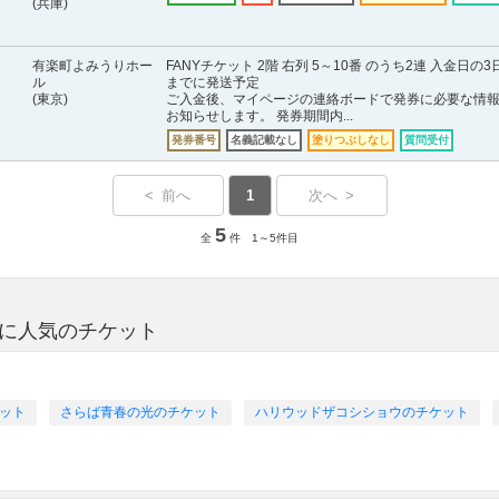
(兵庫)
有楽町よみうりホー
FANYチケット 2階 右列 5～10番 のうち2連 入金日の3
ル
までに発送予定
(東京)
ご入金後、マイページの連絡ボードで発券に必要な情
お知らせします。 発券期間内...
発券番号
名義記載なし
塗りつぶしなし
質問受付
< 前へ
1
次へ >
5
全
件 1～5件目
方に人気のチケット
ケット
さらば青春の光のチケット
ハリウッドザコシショウのチケット