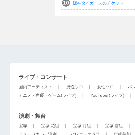
阪神タイガースのチケット
ライブ・コンサート
国内アーティスト
｜
男性ソロ
｜
女性ソロ
｜
バ
アニメ・声優・ゲーム(ライブ)
｜
YouTuber(ライブ)
演劇・舞台
宝塚
｜
宝塚 花組
｜
宝塚 月組
｜
宝塚 雪組
ミュージカル・演劇
｜
バレエ・オペラ
｜
伝統芸能