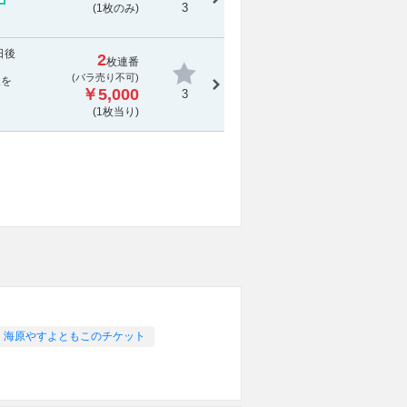
3
(1枚のみ)
日後
2
枚連番
(
バラ売り不可
)
報を
￥5,000
3
(1枚当り)
海原やすよともこのチケット