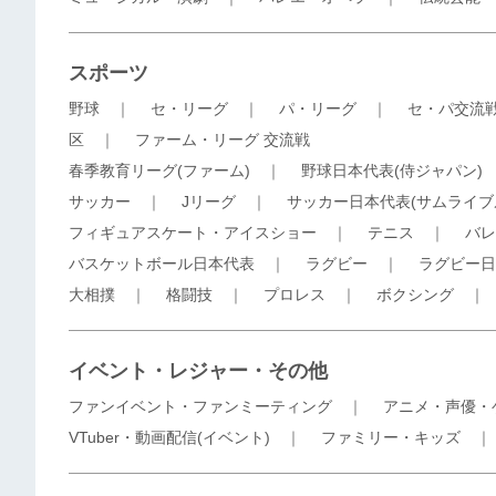
スポーツ
野球
｜
セ・リーグ
｜
パ・リーグ
｜
セ・パ交流
区
｜
ファーム・リーグ 交流戦
春季教育リーグ(ファーム)
｜
野球日本代表(侍ジャパン)
サッカー
｜
Jリーグ
｜
サッカー日本代表(サムライブ
フィギュアスケート・アイスショー
｜
テニス
｜
バレ
バスケットボール日本代表
｜
ラグビー
｜
ラグビー日
大相撲
｜
格闘技
｜
プロレス
｜
ボクシング
イベント・レジャー・その他
ファンイベント・ファンミーティング
｜
アニメ・声優・
VTuber・動画配信(イベント)
｜
ファミリー・キッズ