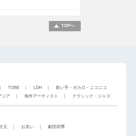
TOPへ
｜
TOBE
｜
LDH
｜
歌い手・ボカロ・ニコニコ
アジア
｜
海外アーティスト
｜
クラシック・ジャズ
5次元
｜
お笑い
｜
劇団四季