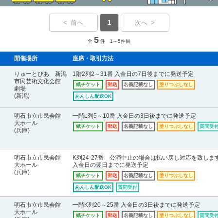
< 前へ
1
次へ >
5
全
件 1～5件目
開催場所
座席・取引方法
りゅーとぴあ 新潟
1階2列2～31番 入金日の7日後までに発送予定
市民芸術文化会館
紙チケット
郵送
名義記載なし
塗りつぶしなし
劇場
(新潟)
あんしん配送OK
明石市立市民会館
一階L列5～10番 入金日の3日後までに発送予定
大ホール
紙チケット
郵送
名義記載なし
塗りつぶしなし
質問受
(兵庫)
明石市立市民会館
K列24-27番 公演中止の場合は払い戻し対応を致しま
大ホール
入金日の翌日までに発送予定
(兵庫)
紙チケット
郵送
名義記載なし
塗りつぶしなし
あんしん配送OK
質問受付
明石市立市民会館
一階K列20～25番 入金日の3日後までに発送予定
大ホール
紙チケット
郵送
名義記載なし
塗りつぶしなし
質問受