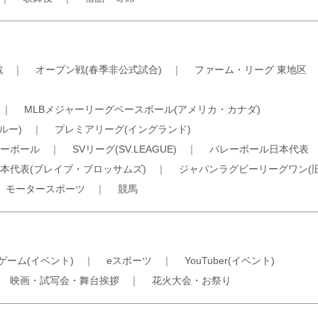
戦
｜
オープン戦(春季非公式試合)
｜
ファーム・リーグ 東地区
｜
MLBメジャーリーグベースボール(アメリカ・カナダ)
ルー)
｜
プレミアリーグ(イングランド)
ーボール
｜
SVリーグ(SV.LEAGUE)
｜
バレーボール日本代表
本代表(ブレイブ・ブロッサムズ)
｜
ジャパンラグビーリーグワン(
｜
モータースポーツ
｜
競馬
ゲーム(イベント)
｜
eスポーツ
｜
YouTuber(イベント)
｜
映画・試写会・舞台挨拶
｜
花火大会・お祭り