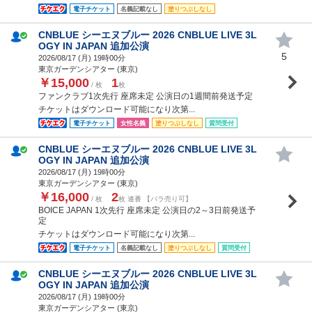
電子チケット
名義記載なし
塗りつぶしなし
CNBLUE シーエヌブルー 2026 CNBLUE LIVE 3L
OGY IN JAPAN 追加公演
5
2026/08/17 (
月
) 19時00分
東京ガーデンシアター (東京)
￥15,000
1
/ 枚
枚
ファンクラブ1次先行 座席未定 公演日の1週間前発送予定
チケットはダウンロード可能になり次第...
電子チケット
女性名義
塗りつぶしなし
質問受付
CNBLUE シーエヌブルー 2026 CNBLUE LIVE 3L
OGY IN JAPAN 追加公演
2026/08/17 (
月
) 19時00分
東京ガーデンシアター (東京)
￥16,000
2
/ 枚
枚 連番 【バラ売り可】
BOICE JAPAN 1次先行 座席未定 公演日の2～3日前発送予
定
チケットはダウンロード可能になり次第...
電子チケット
名義記載なし
塗りつぶしなし
質問受付
CNBLUE シーエヌブルー 2026 CNBLUE LIVE 3L
OGY IN JAPAN 追加公演
2026/08/17 (
月
) 19時00分
東京ガーデンシアター (東京)