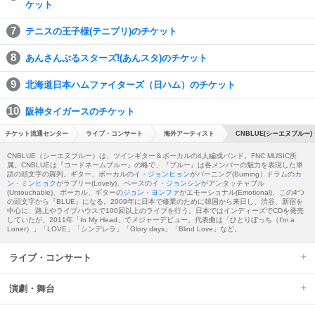
ケット
テニスの王子様(テニプリ)のチケット
あんさんぶるスターズ!(あんスタ)のチケット
北海道日本ハムファイターズ（日ハム）のチケット
阪神タイガースのチケット
チケット流通センター
ライブ・コンサート
海外アーティスト
CNBLUE(シーエヌブルー)
CNBLUE（シーエヌブルー）は、ツインギター＆ボーカルの4人編成バンド。FNC MUSIC所
属。CNBLUEは『コードネームブルー』の略で、『ブルー』は各メンバーの魅力を表現した単
語の頭文字の羅列。ギター、ボーカルの
イ・ジョンヒョン
がバーニング(Burning）ドラムの
カ
ン・ミンヒョク
がラブリー(Lovely)、ベースの
イ・ジョンシン
がアンタッチャブル
(Untouchable)、ボーカル、ギターの
ジョン・ヨンファ
がエモーショナル(Emotional)、この4つ
の頭文字から『BLUE』になる。2009年に日本で修業のために韓国から来日し、渋谷、新宿を
中心に、路上やライブハウスで100回以上のライブを行う。日本ではインディーズでCDを発売
していたが、2011年「In My Head」でメジャーデビュー。代表曲は「ひとりぼっち（I'm a
Loner）」「LOVE」「シンデレラ」「Glory days」「Blind Love」など。
ライブ・コンサート
演劇・舞台