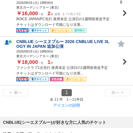
8
2026/08/18 (
火
) 18時00分
東京ガーデンシアター (東京)
￥16,000
2
/ 枚
枚 連番 【バラ売り可】
BOICE JAPAN/FC先行 座席未定 公演日の1週間前発送予定
チケットはダウンロード可能になり次第...
電子チケット
塗りつぶしなし
質問受付
CNBLUE シーエヌブルー 2026 CNBLUE LIVE 3L
OGY IN JAPAN 追加公演
2026/08/18 (
火
) 18時00分
東京ガーデンシアター (東京)
￥18,000
1
/ 枚
枚
ファンクラブ1次先行 座席未定 公演日の1週間前発送予定
チケットはダウンロード可能になり次第...
電子チケット
女性名義
塗りつぶしなし
1
< 前へ
次へ >
全 11 件 1～11件目
アイコンの説明
CNBLUE(シーエヌブルー)が好きな方に人気のチケット