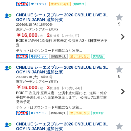
電子チケット
塗りつぶしなし
質問受付
CNBLUE シーエヌブルー 2026 CNBLUE LIVE 3L
OGY IN JAPAN 追加公演
9
2026/08/18 (
火
) 18時00分
東京ガーデンシアター (東京)
￥16,000
2
/ 枚
枚 連番 【バラ売り可】
BOICE JAPAN 1次先行 座席未定 公演日の2～3日前発送予
定
チケットはダウンロード可能になり次第...
電子チケット
名義記載なし
塗りつぶしなし
質問受付
CNBLUE シーエヌブルー 2026 CNBLUE LIVE 3L
OGY IN JAPAN 追加公演
8
2026/08/18 (
火
) 18時00分
東京ガーデンシアター (東京)
￥16,000
3
/ 枚
枚 連番
【バラ売り不可】
BOICE1次先行 座席未定 公演中止の際には、送料・仲介
手数料を差し引いた金額を返金します。 公演日の1週間前
発送予定
チケットはダウンロード可能になり次第...
電子チケット
名義記載なし
塗りつぶしなし
質問受付
CNBLUE シーエヌブルー 2026 CNBLUE LIVE 3L
OGY IN JAPAN 追加公演