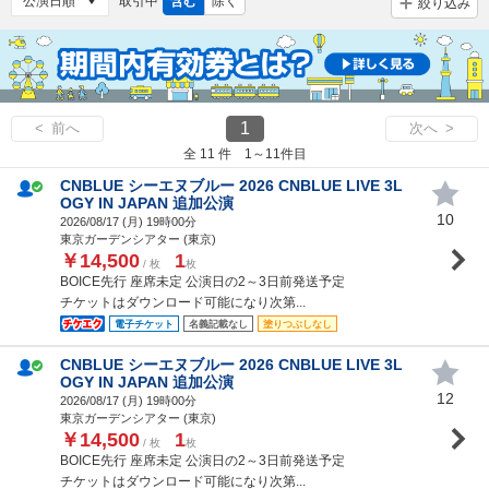
取引中
含む
除く
絞り込み
1
< 前へ
次へ >
全 11 件 1～11件目
CNBLUE シーエヌブルー 2026 CNBLUE LIVE 3L
OGY IN JAPAN 追加公演
10
2026/08/17 (
月
) 19時00分
東京ガーデンシアター (東京)
￥14,500
1
/ 枚
枚
BOICE先行 座席未定 公演日の2～3日前発送予定
チケットはダウンロード可能になり次第...
電子チケット
名義記載なし
塗りつぶしなし
CNBLUE シーエヌブルー 2026 CNBLUE LIVE 3L
OGY IN JAPAN 追加公演
12
2026/08/17 (
月
) 19時00分
東京ガーデンシアター (東京)
￥14,500
1
/ 枚
枚
BOICE先行 座席未定 公演日の2～3日前発送予定
チケットはダウンロード可能になり次第...