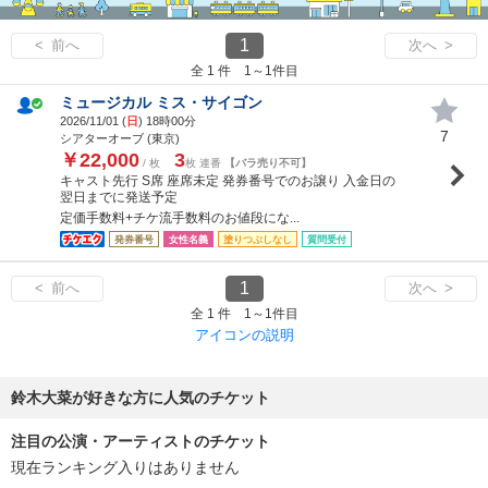
1
< 前へ
次へ >
全 1 件 1～1件目
ミュージカル ミス・サイゴン
2026/11/01 (
日
) 18時00分
7
シアターオーブ (東京)
￥22,000
3
/ 枚
枚 連番
【バラ売り不可】
キャスト先行 S席 座席未定 発券番号でのお譲り 入金日の
翌日までに発送予定
定価手数料+チケ流手数料のお値段にな...
発券番号
女性名義
塗りつぶしなし
質問受付
1
< 前へ
次へ >
全 1 件 1～1件目
アイコンの説明
鈴木大菜が好きな方に人気のチケット
注目の公演・アーティストのチケット
現在ランキング入りはありません