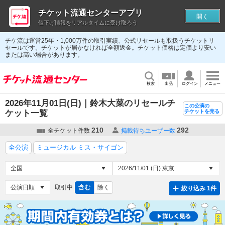
チケット流通センターアプリ
開く
値下げ情報をリアルタイムに受け取ろう
チケ流は運営25年・1,000万件の取引実績、公式リセールも取扱うチケットリ
セールです。チケットが届かなければ全額返金。チケット価格は定価より安い
または高い場合があります。
検索
出品
ログイン
メニュー
2026年11月01日(日)｜鈴木大菜のリセールチ
この公演の
ケット一覧
チケットを売る
210
292
全チケット件数
掲載待ちユーザー数
全公演
ミュージカル ミス・サイゴン
取引中
含む
除く
絞り込み 1件