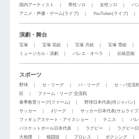
国内アーティスト
｜
男性ソロ
｜
女性ソロ
｜
バ
アニメ・声優・ゲーム(ライブ)
｜
YouTuber(ライブ)
演劇・舞台
宝塚
｜
宝塚 花組
｜
宝塚 月組
｜
宝塚 雪組
ミュージカル・演劇
｜
バレエ・オペラ
｜
伝統芸能
スポーツ
野球
｜
セ・リーグ
｜
パ・リーグ
｜
セ・パ交流
区
｜
ファーム・リーグ 交流戦
春季教育リーグ(ファーム)
｜
野球日本代表(侍ジャパン)
サッカー
｜
Jリーグ
｜
サッカー日本代表(サムライブ
フィギュアスケート・アイスショー
｜
テニス
｜
バレ
バスケットボール日本代表
｜
ラグビー
｜
ラグビー日
大相撲
｜
格闘技
｜
プロレス
｜
ボクシング