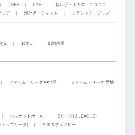
｜
TOBE
｜
LDH
｜
歌い手・ボカロ・ニコニコ
アジア
｜
海外アーティスト
｜
クラシック・ジャズ
5次元
｜
お笑い
｜
劇団四季
｜
ファーム・リーグ 中地区
｜
ファーム・リーグ 西地
｜
バスケットボール
｜
Bリーグ(B.LEAGUE)
旧トップリーグ)
｜
全国大学ラグビー