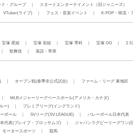
ンド・グループ
｜
スタートエンターテイメント（旧ジャニーズ）
｜
VTuber(ライブ)
｜
フェス・音楽イベント
｜
K-POP・韓流・
｜
宝塚 星組
｜
宝塚 宙組
｜
宝塚 専科
｜
宝塚 OG
｜
2.
｜
歌舞伎
｜
落語・寄席
戦
｜
オープン戦(春季非公式試合)
｜
ファーム・リーグ 東地区
｜
MLBメジャーリーグベースボール(アメリカ・カナダ)
ルー)
｜
プレミアリーグ(イングランド)
ーボール
｜
SVリーグ(SV.LEAGUE)
｜
バレーボール日本代表
本代表(ブレイブ・ブロッサムズ)
｜
ジャパンラグビーリーグワン(
｜
モータースポーツ
｜
競馬