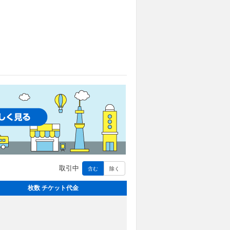
取引中
含む
除く
枚数 チケット代金