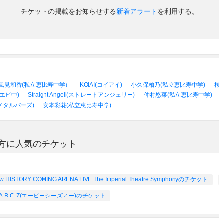
チケットの掲載をお知らせする
新着アラート
を利用する。
風見和香(私立恵比寿中学）
KOIAI(コイアイ)
小久保柚乃(私立恵比寿中学)
エビ中)
Straight Angeli(ストレートアンジェリー)
仲村悠菜(私立恵比寿中学)
(メタルバーズ)
安本彩花(私立恵比寿中学)
が好きな方に人気のチケット
w HISTORY COMING ARENA LIVE The Imperial Theatre Symphonyのチケット
A.B.C-Z(エービーシーズィー)のチケット