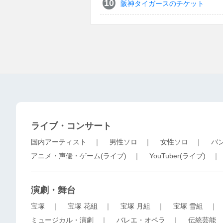
阪神タイガースのチケット
ライブ・コンサート
国内アーティスト
｜
男性ソロ
｜
女性ソロ
｜
バ
アニメ・声優・ゲーム(ライブ)
｜
YouTuber(ライブ)
演劇・舞台
宝塚
｜
宝塚 花組
｜
宝塚 月組
｜
宝塚 雪組
ミュージカル・演劇
｜
バレエ・オペラ
｜
伝統芸能