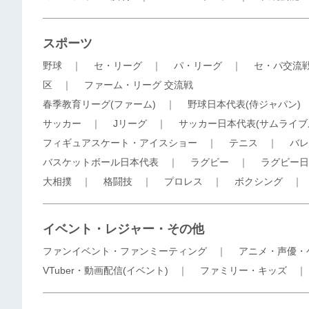
スポーツ
野球
｜
セ・リーグ
｜
パ・リーグ
｜
セ・パ交流
区
｜
ファーム・リーグ 交流戦
春季教育リーグ(ファーム)
｜
野球日本代表(侍ジャパン)
サッカー
｜
Jリーグ
｜
サッカー日本代表(サムライブ
フィギュアスケート・アイスショー
｜
テニス
｜
バレ
バスケットボール日本代表
｜
ラグビー
｜
ラグビー日
大相撲
｜
格闘技
｜
プロレス
｜
ボクシング
イベント・レジャー・その他
ファンイベント・ファンミーティング
｜
アニメ・声優・
VTuber・動画配信(イベント)
｜
ファミリー・キッズ