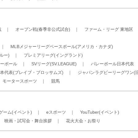
戦
｜
オープン戦(春季非公式試合)
｜
ファーム・リーグ 東地区
｜
MLBメジャーリーグベースボール(アメリカ・カナダ)
ルー)
｜
プレミアリーグ(イングランド)
ーボール
｜
SVリーグ(SV.LEAGUE)
｜
バレーボール日本代表
本代表(ブレイブ・ブロッサムズ)
｜
ジャパンラグビーリーグワン(
｜
モータースポーツ
｜
競馬
ゲーム(イベント)
｜
eスポーツ
｜
YouTuber(イベント)
｜
映画・試写会・舞台挨拶
｜
花火大会・お祭り