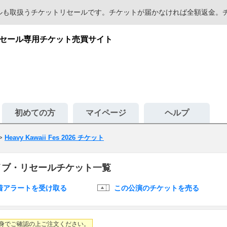
セールも取扱うチケットリセールです。チケットが届かなければ全額返金
安心のリセール専用チケット売買サイト
初めての方
マイページ
ヘルプ
>
Heavy Kawaii Fes 2026 チケット
26のライブ・リセールチケット一覧
着アラートを受け取る
この公演のチケットを売る
身でご確認の上ご注文ください。