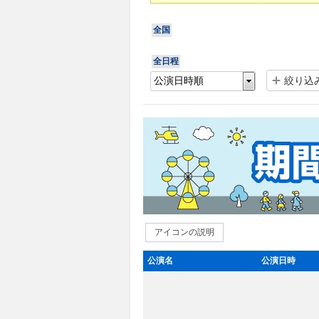
全国
全日程
絞り込
アイコンの説明
公演名
公演日時