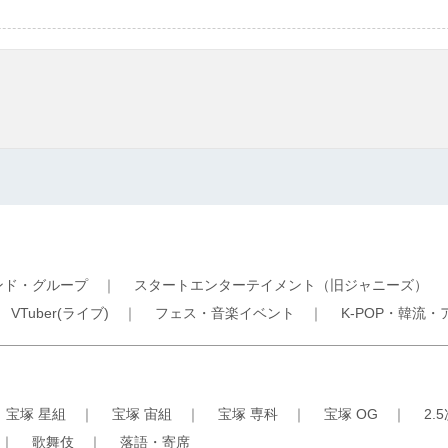
ンド・グループ
｜
スタートエンターテイメント（旧ジャニーズ）
｜
VTuber(ライブ)
｜
フェス・音楽イベント
｜
K-POP・韓流・
｜
宝塚 星組
｜
宝塚 宙組
｜
宝塚 専科
｜
宝塚 OG
｜
2.
｜
歌舞伎
｜
落語・寄席