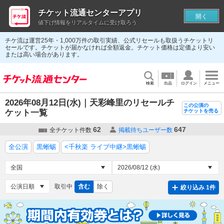
チケット流通センターアプリ
開く
値下げ情報をリアルタイムに受け取ろう
チケ流は運営25年・1,000万件の取引実績、公式リセールも取扱うチケットリ
セールです。チケットが届かなければ全額返金。チケット価格は定価より安い
または高い場合があります。
検索
出品
ログイン
メニュー
2026年08月12日(水)｜天彩峰里のリセールチ
この公演の
ケット一覧
チケットを売る
62
647
全チケット件数
掲載待ちユーザー数
全公演
黒蜥蜴
<千秋楽 ライブ中継>黒蜥蜴
取引中
含む
除く
絞り込み 1件