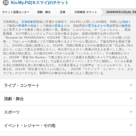
Kis-My-Ft2(キスマイ)のチケット
チケット流通センター
演劇・舞台
宝塚
天彩峰里 チケット
2026年08月12日(水) 
天彩峰里は、
宝塚歌劇団
宙組に所属する娘役で、2014年に入団した100期生。同期には
花組
ト
ップ娘役の
華優希
や
宙組
トップ娘役の
星風まどか
、花組男役の
聖乃あすか
や
星組
男役の
極美慎
など若手スターを数多く抱える期の一員。愛称は「じゅりちゃん」や「じゅっちゃん」。星組
配属後、その可愛らしいビジュアルに注目が集まるほか、抜群の歌唱力を誇り2017年
『Bouquet de TAKARAZUKA』や2018年『異人たちのルネサンス－ダ・ヴィンチが描いた記
憶－』ではショーの最後にソロで階段を降りるエトワールに選ばれた。下級生時代を星組で過
ごし、2018年に宙組に組替えした。2018年、同期の星風まどかのお披露目公演『天は赤い河の
ほとり』において新人公演初ヒロイン。本公演でもヒロイン星風の付き人を凛々しく演じ、一
気に名前が知れ渡る。その後2018年バウホール公演『ハッスル メイツ！』で小劇場初ヒロイ
ン、2019年『群盗 Die Rauber』で東上初ヒロインに抜擢され順調にキャリアを積み上げる。
また、2019年『オーシャンズ11』では新人公演でクィーン・ダイアナに挑戦し、コミカル要素
を含む大御所役を演じ役の幅を広げた。その透き通るような歌声は「エンジェルボイス」とも
称され、2014年『時を奏でるスミレの花たち』、2015年『マグノリア・コンサー・ドゥ・タカ
ラヅカ』のコーラスなど、歌唱中心の舞台の出演者にもよく選ばれている。
ライブ・コンサート
演劇・舞台
スポーツ
イベント・レジャー・その他