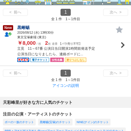
1
< 前へ
次へ >
全 1 件 1～1件目
黒蜥蜴
New
2026/08/12 (
水
) 13時30分
東京宝塚劇場 (東京)
￥8,000
2
/ 枚
枚 連番
【バラ売り不可】
立見 11～67番 公演日当日開演1時間前発送予定
公演当日になりましたら、連絡ボードに...
電子チケット
女性名義
塗りつぶしなし
1
< 前へ
次へ >
全 1 件 1～1件目
アイコンの説明
天彩峰里が好きな方に人気のチケット
注目の公演・アーティストのチケット
ポーの一族のチケット
黒蜥蜴(宝塚)のチケット
NINE(ナイン)のチケット
RRR × TAKA"R"AZUKA √Rama(アールアールアールバイタカラヅカルートラマ)のチケット