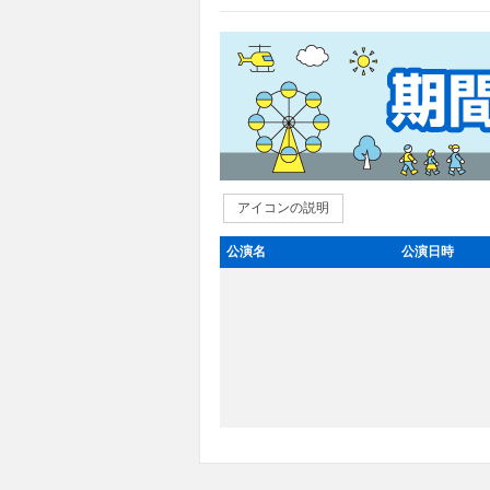
アイコンの説明
公演名
公演日時