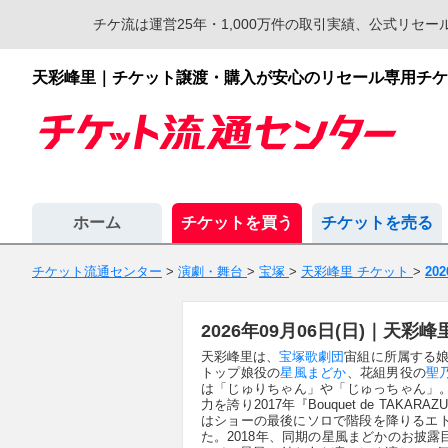
チケ流は運営25年・1,000万件の取引実績、公式リ
天彩峰里｜チケット譲渡・購入が安心のリセール専用チケ
ホーム
チケットを買う
チケットを売る
チケット流通センター
>
演劇・舞台
>
宝塚
>
天彩峰里 チケット
>
20
2026年09月06日(日)｜天
天彩峰里は、
宝塚歌劇団
宙組に所属する娘
トップ娘役の
星風まどか
、花組男役の
聖
は「じゅりちゃん」や「じゅっちゃん」
力を誇り2017年『Bouquet de TA
はショーの最後にソロで階段を降りるエト
た。2018年、同期の星風まどかのお披