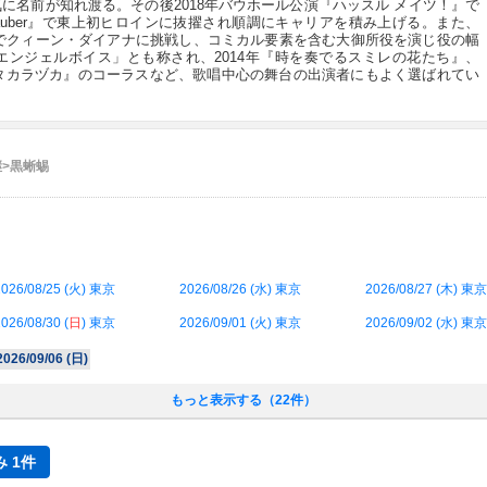
に名前が知れ渡る。その後2018年バウホール公演『ハッスル メイツ！』で
 Rauber』で東上初ヒロインに抜擢され順調にキャリアを積み上げる。また、
公演でクィーン・ダイアナに挑戦し、コミカル要素を含む大御所役を演じ役の幅
ンジェルボイス」とも称され、2014年『時を奏でるスミレの花たち』、
・タカラヅカ』のコーラスなど、歌唱中心の舞台の出演者にもよく選ばれてい
継>黒蜥蜴
026/08/25 (
火
) 東京
2026/08/26 (
水
) 東京
2026/08/27 (
木
) 東京
026/08/30 (
日
) 東京
2026/09/01 (
火
) 東京
2026/09/02 (
水
) 東京
2026/09/06 (
日
)
もっと表示する（22件）
 1件