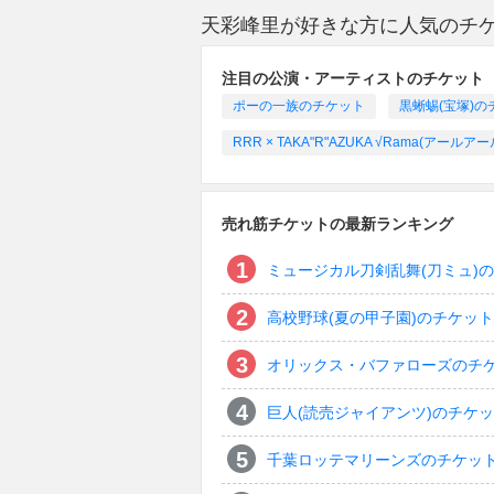
天彩峰里が好きな方に人気のチ
注目の公演・アーティストのチケット
ポーの一族のチケット
黒蜥蜴(宝塚)の
RRR × TAKA"R"AZUKA √Rama(
売れ筋チケットの最新ランキング
ミュージカル刀剣乱舞(刀ミュ)
高校野球(夏の甲子園)のチケット
オリックス・バファローズのチ
巨人(読売ジャイアンツ)のチケ
千葉ロッテマリーンズのチケッ