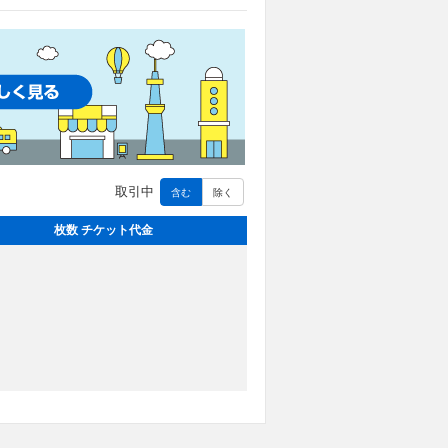
取引中
含む
除く
枚数 チケット代金