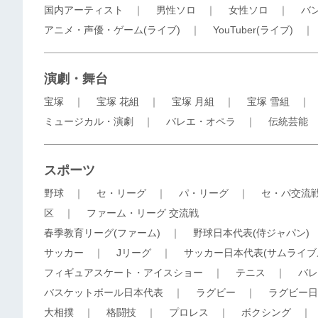
国内アーティスト
｜
男性ソロ
｜
女性ソロ
｜
バ
アニメ・声優・ゲーム(ライブ)
｜
YouTuber(ライブ)
演劇・舞台
宝塚
｜
宝塚 花組
｜
宝塚 月組
｜
宝塚 雪組
ミュージカル・演劇
｜
バレエ・オペラ
｜
伝統芸能
スポーツ
野球
｜
セ・リーグ
｜
パ・リーグ
｜
セ・パ交流
区
｜
ファーム・リーグ 交流戦
春季教育リーグ(ファーム)
｜
野球日本代表(侍ジャパン)
サッカー
｜
Jリーグ
｜
サッカー日本代表(サムライブ
フィギュアスケート・アイスショー
｜
テニス
｜
バレ
バスケットボール日本代表
｜
ラグビー
｜
ラグビー日
大相撲
｜
格闘技
｜
プロレス
｜
ボクシング