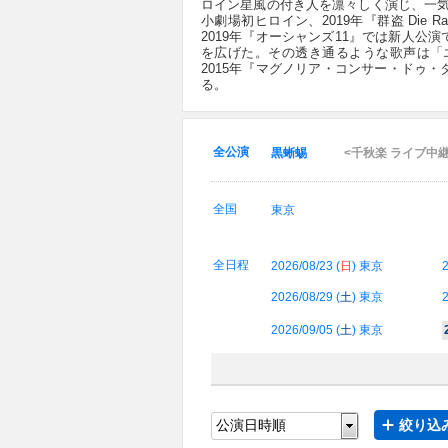
ロイン星風の付き人を凛々しく演じ、一気
小劇場初ヒロイン、2019年『群盗 Die
2019年『オーシャンズ11』では新人
を広げた。その透き通るような歌声は「エ
2015年『マグノリア・コンサー・ドゥ
る。
全公演
黒蜥蜴
<千秋楽 ライブ中
全国
東京
全日程
2026/08/23 (
日
) 東京
2
2026/08/29 (
土
) 東京
2
2026/09/05 (
土
) 東京
絞り込み