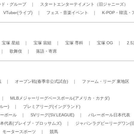
ンド・グループ
｜
スタートエンターテイメント（旧ジャニーズ）
｜
VTuber(ライブ)
｜
フェス・音楽イベント
｜
K-POP・韓流・
｜
宝塚 星組
｜
宝塚 宙組
｜
宝塚 専科
｜
宝塚 OG
｜
2.
｜
歌舞伎
｜
落語・寄席
戦
｜
オープン戦(春季非公式試合)
｜
ファーム・リーグ 東地区
｜
MLBメジャーリーグベースボール(アメリカ・カナダ)
ルー)
｜
プレミアリーグ(イングランド)
ーボール
｜
SVリーグ(SV.LEAGUE)
｜
バレーボール日本代表
本代表(ブレイブ・ブロッサムズ)
｜
ジャパンラグビーリーグワン(
｜
モータースポーツ
｜
競馬