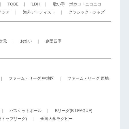
｜
TOBE
｜
LDH
｜
歌い手・ボカロ・ニコニコ
アジア
｜
海外アーティスト
｜
クラシック・ジャズ
5次元
｜
お笑い
｜
劇団四季
｜
ファーム・リーグ 中地区
｜
ファーム・リーグ 西地
｜
バスケットボール
｜
Bリーグ(B.LEAGUE)
旧トップリーグ)
｜
全国大学ラグビー