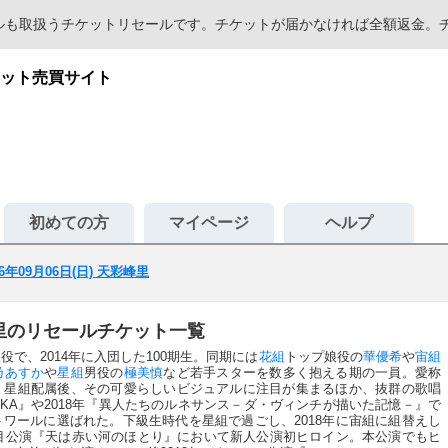
セールも取扱うチケットリセールです。チケットが届かなければ全額返金
ット売買サイト
初めての方
マイページ
ヘルプ
26年09月06日(日) 天彩峰里
彩峰里のリセールチケット一覧
役で、2014年に入団した100期生。同期には
花組
トップ娘役の
華優希
や
宙組
乃あすか
や
星組
男役の
極美慎
など若手スターを数多く抱える期の一員。愛称
。星組配属後、その可愛らしいビジュアルに注目が集まるほか、抜群の歌唱
KARAZUKA』や2018年『異人たちのルネサンス－ダ・ヴィンチが描いた記憶－』で
ワールに選ばれた。下級生時代を星組で過ごし、2018年に宙組に組替えし
露目公演『天は赤い河のほとり』において新人公演初ヒロイン。本公演でもヒ