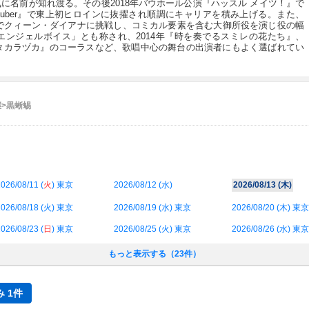
に名前が知れ渡る。その後2018年バウホール公演『ハッスル メイツ！』で
 Rauber』で東上初ヒロインに抜擢され順調にキャリアを積み上げる。また、
公演でクィーン・ダイアナに挑戦し、コミカル要素を含む大御所役を演じ役の幅
ンジェルボイス」とも称され、2014年『時を奏でるスミレの花たち』、
・タカラヅカ』のコーラスなど、歌唱中心の舞台の出演者にもよく選ばれてい
継>黒蜥蜴
026/08/11 (
火
) 東京
2026/08/12 (
水
)
2026/08/13 (
木
)
026/08/18 (
火
) 東京
2026/08/19 (
水
) 東京
2026/08/20 (
木
) 東京
026/08/23 (
日
) 東京
2026/08/25 (
火
) 東京
2026/08/26 (
水
) 東京
もっと表示する（23件）
 1件