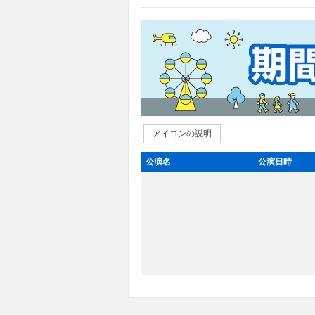
アイコンの説明
公演名
公演日時