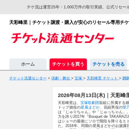
チケ流は運営25年・1,000万件の取引実績、公式リ
天彩峰里｜チケット譲渡・購入が安心のリセール専用チケ
ホーム
チケットを買う
チケットを売る
チケット流通センター
>
演劇・舞台
>
宝塚
>
天彩峰里 チケット
>
20
2026年08月13日(木)｜天
天彩峰里は、
宝塚歌劇団
宙組に所属する娘
トップ娘役の
星風まどか
、花組男役の
聖
は「じゅりちゃん」や「じゅっちゃん」
力を誇り2017年『Bouquet de TA
はショーの最後にソロで階段を降りるエト
た。2018年、同期の星風まどかのお披