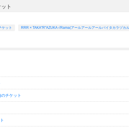
ケット
チケット
RRR × TAKA"R"AZUKA √Rama(アールアールアールバイタカラ
ト
)のチケット
ット