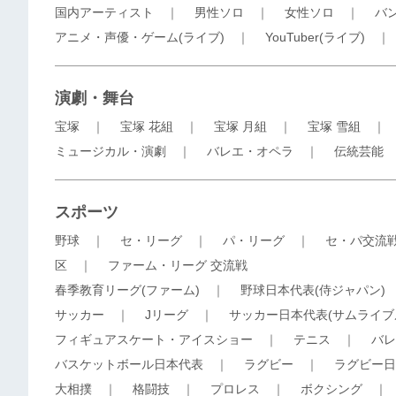
国内アーティスト
｜
男性ソロ
｜
女性ソロ
｜
バ
アニメ・声優・ゲーム(ライブ)
｜
YouTuber(ライブ)
演劇・舞台
宝塚
｜
宝塚 花組
｜
宝塚 月組
｜
宝塚 雪組
ミュージカル・演劇
｜
バレエ・オペラ
｜
伝統芸能
スポーツ
野球
｜
セ・リーグ
｜
パ・リーグ
｜
セ・パ交流
区
｜
ファーム・リーグ 交流戦
春季教育リーグ(ファーム)
｜
野球日本代表(侍ジャパン)
サッカー
｜
Jリーグ
｜
サッカー日本代表(サムライブ
フィギュアスケート・アイスショー
｜
テニス
｜
バレ
バスケットボール日本代表
｜
ラグビー
｜
ラグビー日
大相撲
｜
格闘技
｜
プロレス
｜
ボクシング