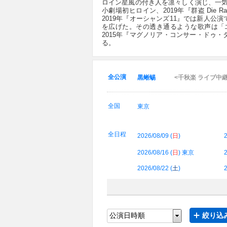
ロイン星風の付き人を凛々しく演じ、一気
小劇場初ヒロイン、2019年『群盗 Die
2019年『オーシャンズ11』では新人
を広げた。その透き通るような歌声は「エ
2015年『マグノリア・コンサー・ドゥ
る。
全公演
黒蜥蜴
<千秋楽 ライブ中
全国
東京
全日程
2026/08/09 (
日
)
2
2026/08/16 (
日
) 東京
2
2026/08/22 (
土
)
2
絞り込み