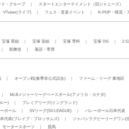
ンド・グループ
｜
スタートエンターテイメント（旧ジャニーズ）
｜
VTuber(ライブ)
｜
フェス・音楽イベント
｜
K-POP・韓流・
｜
宝塚 星組
｜
宝塚 宙組
｜
宝塚 専科
｜
宝塚 OG
｜
2.
｜
歌舞伎
｜
落語・寄席
戦
｜
オープン戦(春季非公式試合)
｜
ファーム・リーグ 東地区
｜
MLBメジャーリーグベースボール(アメリカ・カナダ)
ルー)
｜
プレミアリーグ(イングランド)
ーボール
｜
SVリーグ(SV.LEAGUE)
｜
バレーボール日本代表
本代表(ブレイブ・ブロッサムズ)
｜
ジャパンラグビーリーグワン(
｜
モータースポーツ
｜
競馬