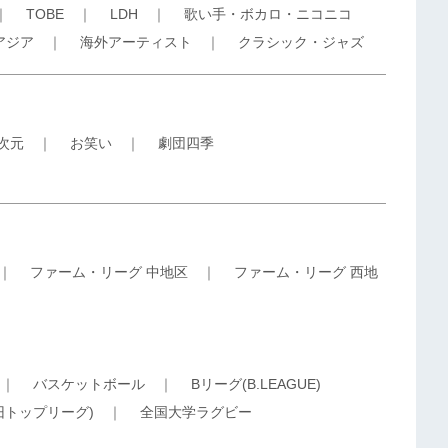
｜
TOBE
｜
LDH
｜
歌い手・ボカロ・ニコニコ
アジア
｜
海外アーティスト
｜
クラシック・ジャズ
5次元
｜
お笑い
｜
劇団四季
｜
ファーム・リーグ 中地区
｜
ファーム・リーグ 西地
｜
バスケットボール
｜
Bリーグ(B.LEAGUE)
旧トップリーグ)
｜
全国大学ラグビー