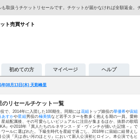
セールも取扱うチケットリセールです。チケットが届かなければ全額返金
ット売買サイト
初めての方
マイページ
ヘルプ
26年08月13日(木) 天彩峰里
彩峰里のリセールチケット一覧
役で、2014年に入団した100期生。同期には
花組
トップ娘役の
華優希
や
宙組
乃あすか
や
星組
男役の
極美慎
など若手スターを数多く抱える期の一員。愛称
。星組配属後、その可愛らしいビジュアルに注目が集まるほか、抜群の歌唱
KARAZUKA』や2018年『異人たちのルネサンス－ダ・ヴィンチが描いた記憶－』で
ワールに選ばれた。下級生時代を星組で過ごし、2018年に宙組に組替えし
露目公演『天は赤い河のほとり』において新人公演初ヒロイン。本公演でもヒ