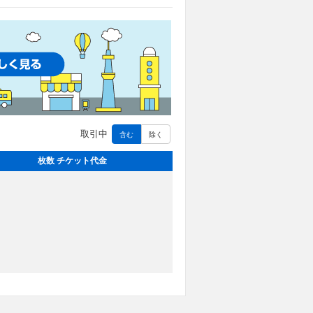
取引中
含む
除く
枚数 チケット代金