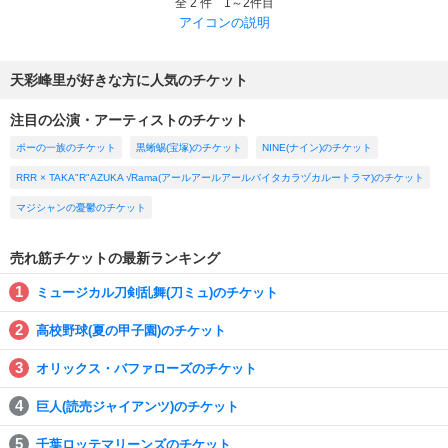
全 2 件 1～2件目
アイコンの説明
天彩峰里が好きな方に人気のチケット
注目の公演・アーティストのチケット
ポーの一族のチケット
黒蜥蜴(宝塚)のチケット
NINE(ナイン)のチケット
RRR × TAKA"R"AZUKA √Rama(アールアールアールバイタカラヅカルートラマ)のチケット
マジシャンの憂鬱のチケット
売れ筋チケットの最新ランキング
ミュージカル刀剣乱舞(刀ミュ)のチケット
高校野球(夏の甲子園)のチケット
オリックス・バファローズのチケット
巨人(読売ジャイアンツ)のチケット
千葉ロッテマリーンズのチケット