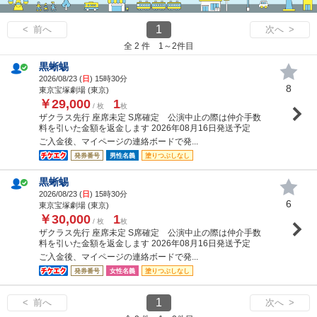
1
< 前へ
次へ >
全 2 件 1～2件目
黒蜥蜴
2026/08/23 (
日
) 15時30分
8
東京宝塚劇場 (東京)
￥29,000
1
/ 枚
枚
ザクラス先行 座席未定 S席確定 公演中止の際は仲介手数
料を引いた金額を返金します 2026年08月16日発送予定
ご入金後、マイページの連絡ボードで発...
発券番号
男性名義
塗りつぶしなし
黒蜥蜴
2026/08/23 (
日
) 15時30分
6
東京宝塚劇場 (東京)
￥30,000
1
/ 枚
枚
ザクラス先行 座席未定 S席確定 公演中止の際は仲介手数
料を引いた金額を返金します 2026年08月16日発送予定
ご入金後、マイページの連絡ボードで発...
発券番号
女性名義
塗りつぶしなし
1
< 前へ
次へ >