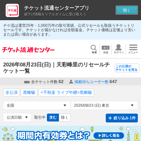
チケット流通センターアプリ
開く
値下げ情報をリアルタイムに受け取ろう
チケ流は運営25年・1,000万件の取引実績、公式リセールも取扱うチケットリ
セールです。チケットが届かなければ全額返金。チケット価格は定価より安い
または高い場合があります。
検索
出品
ログイン
メニュー
2026年08月23日(日)｜天彩峰里のリセールチ
この公演の
ケット一覧
チケットを売る
62
647
全チケット件数
掲載待ちユーザー数
全公演
黒蜥蜴
<千秋楽 ライブ中継>黒蜥蜴
取引中
含む
除く
絞り込み 1件