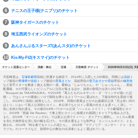
テニスの王子様(テニプリ)のチケット
阪神タイガースのチケット
埼玉西武ライオンズのチケット
あんさんぶるスターズ!(あんスタ)のチケット
Kis-My-Ft2(キスマイ)のチケット
チケット流通センター
演劇・舞台
宝塚
天彩峰里 チケット
2026年08月23日(日) 
天彩峰里は、
宝塚歌劇団
宙組に所属する娘役で、2014年に入団した100期生。同期には
花組
ト
ップ娘役の
華優希
や
宙組
トップ娘役の
星風まどか
、花組男役の
聖乃あすか
や
星組
男役の
極美慎
など若手スターを数多く抱える期の一員。愛称は「じゅりちゃん」や「じゅっちゃん」。星組
配属後、その可愛らしいビジュアルに注目が集まるほか、抜群の歌唱力を誇り2017年
『Bouquet de TAKARAZUKA』や2018年『異人たちのルネサンス－ダ・ヴィンチが描いた記
憶－』ではショーの最後にソロで階段を降りるエトワールに選ばれた。下級生時代を星組で過
ごし、2018年に宙組に組替えした。2018年、同期の星風まどかのお披露目公演『天は赤い河の
ほとり』において新人公演初ヒロイン。本公演でもヒロイン星風の付き人を凛々しく演じ、一
気に名前が知れ渡る。その後2018年バウホール公演『ハッスル メイツ！』で小劇場初ヒロイ
ン、2019年『群盗 Die Rauber』で東上初ヒロインに抜擢され順調にキャリアを積み上げる。
また、2019年『オーシャンズ11』では新人公演でクィーン・ダイアナに挑戦し、コミカル要素
を含む大御所役を演じ役の幅を広げた。その透き通るような歌声は「エンジェルボイス」とも
称され、2014年『時を奏でるスミレの花たち』、2015年『マグノリア・コンサー・ドゥ・タカ
ラヅカ』のコーラスなど、歌唱中心の舞台の出演者にもよく選ばれている。