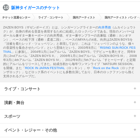
阪神タイガースのチケット
チケット流通センター
ライブ・コンサート
国内アーティスト
国内アーティスト バンド・
ZAZEN BOYS（ザゼンボーイズ）とは、シンガーソングライターの
向井秀徳
（ムカイシュウト
ク）が、自身の求める音楽を表現するために結成したロックバンドである。現在のメンバーは
ボーカル兼ギター兼キーボードの向井秀徳、ギター兼サンプラーの吉兼聡（通称：カシオマ
ン）、ベースの松下淳（通称：柔道二段）、ベースのMIYAらの4名。向井はZAZEN BOYSを
「法被を着たレッド・ツェッペリン」と表現しており、これは「ツェッペリンのような、個々
の音楽性を集合させたバンド」という意味だという。2003年8月に「
RISING SUN ROCK FES
TIVAL
」に参加し、2004年1月に1stアルバム「ZAZEN BOYS」でデビューを果たすと、同年9
月に2ndアルバム「ZAZEN BOYS II」、2006年1月に3rdアルバム「ZAZEN BOYS III」、2008
年3月に4thアルバム「ZAZEN BOYS IV」、2012年9月に5thアルバム「すとーりーず」と定期
的にアルバムをリリースしてきた。結成当初から毎年ワンマンライブ「MATSURI SESSION」
を開催。また「
ROCK IN JAPAN FESTIVAL
（ロッキン）」や「
Rock on the Rock
（ロックオ
ンザロック）」などロック系のイベントにも多数出演しており、日本のロックファンから熱く
支持されるグループだ。
ライブ・コンサート
演劇・舞台
スポーツ
イベント・レジャー・その他