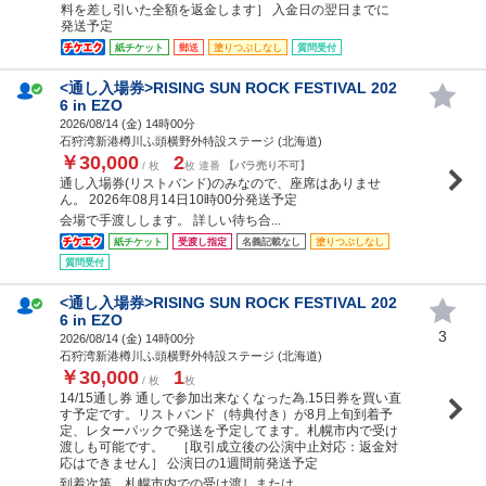
料を差し引いた全額を返金します］ 入金日の翌日までに
発送予定
紙チケット
郵送
塗りつぶしなし
質問受付
<通し入場券>RISING SUN ROCK FESTIVAL 202
6 in EZO
2026/08/14 (
金
) 14時00分
石狩湾新港樽川ふ頭横野外特設ステージ (北海道)
￥30,000
2
/ 枚
枚 連番
【バラ売り不可】
通し入場券(リストバンド)のみなので、座席はありませ
ん。 2026年08月14日10時00分発送予定
会場で手渡しします。 詳しい待ち合...
紙チケット
受渡し指定
名義記載なし
塗りつぶしなし
質問受付
<通し入場券>RISING SUN ROCK FESTIVAL 202
6 in EZO
3
2026/08/14 (
金
) 14時00分
石狩湾新港樽川ふ頭横野外特設ステージ (北海道)
￥30,000
1
/ 枚
枚
14/15通し券 通しで参加出来なくなった為.15日券を買い直
す予定です。リストバンド（特典付き）が8月上旬到着予
定、レターパックで発送を予定してます。札幌市内で受け
渡しも可能です。 ［取引成立後の公演中止対応：返金対
応はできません］ 公演日の1週間前発送予定
到着次第、札幌市内での受け渡しまたは...