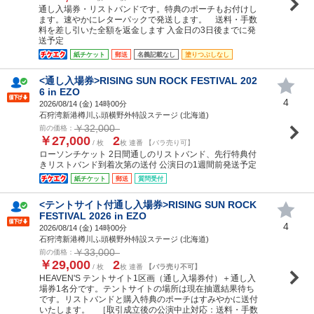
通し入場券・リストバンドです。特典のポーチもお付けし
ます。速やかにレターパックで発送します。 送料・手数
料を差し引いた全額を返金します 入金日の3日後までに発
送予定
紙チケット
郵送
名義記載なし
塗りつぶしなし
<通し入場券>RISING SUN ROCK FESTIVAL 202
6 in EZO
4
2026/08/14 (
金
) 14時00分
石狩湾新港樽川ふ頭横野外特設ステージ (北海道)
￥32,000
前の価格：
￥27,000
2
/ 枚
枚 連番 【バラ売り可】
ローソンチケット 2日間通しのリストバンド、先行特典付
きリストバンド到着次第の送付 公演日の1週間前発送予定
紙チケット
郵送
質問受付
<テントサイト付通し入場券>RISING SUN ROCK
FESTIVAL 2026 in EZO
4
2026/08/14 (
金
) 14時00分
石狩湾新港樽川ふ頭横野外特設ステージ (北海道)
￥33,000
前の価格：
￥29,000
2
/ 枚
枚 連番
【バラ売り不可】
HEAVEN'S テントサイト1区画（通し入場券付）＋通し入
場券1名分です。テントサイトの場所は現在抽選結果待ち
です。リストバンドと購入特典のポーチはすみやかに送付
いたします。 ［取引成立後の公演中止対応：送料・手数