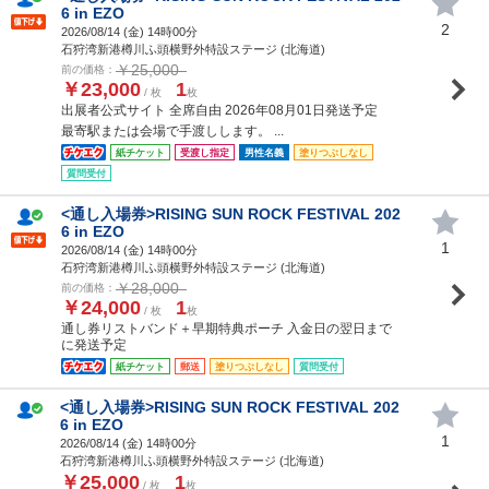
6 in EZO
2
2026/08/14 (
金
) 14時00分
石狩湾新港樽川ふ頭横野外特設ステージ (北海道)
￥25,000
前の価格：
￥23,000
1
/ 枚
枚
出展者公式サイト 全席自由 2026年08月01日発送予定
最寄駅または会場で手渡しします。 ...
紙チケット
受渡し指定
男性名義
塗りつぶしなし
質問受付
<通し入場券>RISING SUN ROCK FESTIVAL 202
6 in EZO
1
2026/08/14 (
金
) 14時00分
石狩湾新港樽川ふ頭横野外特設ステージ (北海道)
￥28,000
前の価格：
￥24,000
1
/ 枚
枚
通し券リストバンド＋早期特典ポーチ 入金日の翌日まで
に発送予定
紙チケット
郵送
塗りつぶしなし
質問受付
<通し入場券>RISING SUN ROCK FESTIVAL 202
6 in EZO
1
2026/08/14 (
金
) 14時00分
石狩湾新港樽川ふ頭横野外特設ステージ (北海道)
￥25,000
1
/ 枚
枚