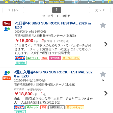
1
< 前へ
次へ >
全 19 件 1～19件目
<1日券>RISING SUN ROCK FESTIVAL 2026 in
New
EZO
2026/08/14 (
金
) 14時00分
石狩湾新港樽川ふ頭横野外特設ステージ (北海道)
￥15,000
2
/ 枚
枚 連番 【バラ売り可】
14日券です。早期購入のためリストバンドとポーチが付
きます。 チケット流通センターの規定に沿って対応い
たします。 入金日の翌日までに発送予定
紙チケット
郵送
女性名義
塗りつぶしなし
質問受付
<通し入場券>RISING SUN ROCK FESTIVAL 202
6 in EZO
6
2026/08/14 (
金
) 14時00分
石狩湾新港樽川ふ頭横野外特設ステージ (北海道)
￥19,800
前の価格：
￥18,800
1
/ 枚
枚
自由 ［取引成立後の公演中止対応：返金対応はできませ
ん］ 入金日の翌日までに発送予定
紙チケット
郵送
名義記載なし
塗りつぶしなし
質問受付