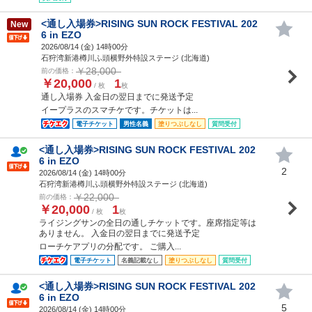
<通し入場券>RISING SUN ROCK FESTIVAL 202
New
6 in EZO
2026/08/14 (
金
) 14時00分
石狩湾新港樽川ふ頭横野外特設ステージ (北海道)
￥28,000
前の価格：
￥20,000
1
/ 枚
枚
通し入場券 入金日の翌日までに発送予定
イープラスのスマチケです。チケットは...
電子チケット
男性名義
塗りつぶしなし
質問受付
<通し入場券>RISING SUN ROCK FESTIVAL 202
6 in EZO
2
2026/08/14 (
金
) 14時00分
石狩湾新港樽川ふ頭横野外特設ステージ (北海道)
￥22,000
前の価格：
￥20,000
1
/ 枚
枚
ライジングサンの全日の通しチケットです。座席指定等は
ありません。 入金日の翌日までに発送予定
ローチケアプリの分配です。 ご購入...
電子チケット
名義記載なし
塗りつぶしなし
質問受付
<通し入場券>RISING SUN ROCK FESTIVAL 202
6 in EZO
5
2026/08/14 (
金
) 14時00分