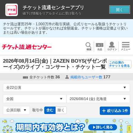
チケット流通センターアプリ
開く
値下げ情報をリアルタイムに受け取ろう
チケ流は運営25年・1,000万件の取引実績、公式リセールも取扱うチケットリ
セールです。チケットが届かなければ全額返金。チケット価格は定価より安い
または高い場合があります。
検索
出品
ログイン
メニュー
2026年08月14日(金)｜ZAZEN BOYS(ザゼンボ
この公演の
ーイズ)のライブ・コンサート・チケット一覧
チケットを売る
36
177
全チケット件数
掲載待ちユーザー数
取引中
含む
除く
絞り込み 1件