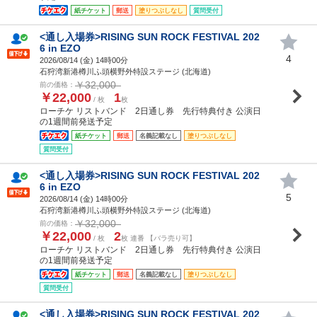
紙チケット
郵送
塗りつぶしなし
質問受付
<通し入場券>RISING SUN ROCK FESTIVAL 202
6 in EZO
4
2026/08/14 (
金
) 14時00分
石狩湾新港樽川ふ頭横野外特設ステージ (北海道)
￥32,000
前の価格：
￥22,000
1
/ 枚
枚
ローチケ リストバンド 2日通し券 先行特典付き 公演日
の1週間前発送予定
紙チケット
郵送
名義記載なし
塗りつぶしなし
質問受付
<通し入場券>RISING SUN ROCK FESTIVAL 202
6 in EZO
5
2026/08/14 (
金
) 14時00分
石狩湾新港樽川ふ頭横野外特設ステージ (北海道)
￥32,000
前の価格：
￥22,000
2
/ 枚
枚 連番 【バラ売り可】
ローチケ リストバンド 2日通し券 先行特典付き 公演日
の1週間前発送予定
紙チケット
郵送
名義記載なし
塗りつぶしなし
質問受付
<通し入場券>RISING SUN ROCK FESTIVAL 202