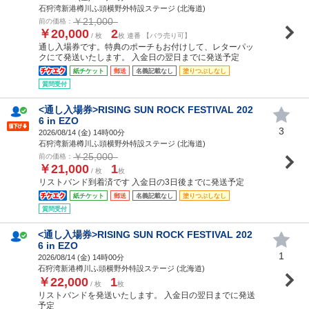
石狩湾新港樽川ふ頭横野外特設ステージ (北海道)
￥21,000
前の価格：
￥20,000
2
/ 枚
枚 連番 【バラ売り可】
通し入場券です。特典のポーチもお付けして、レターパッ
クにて発送いたします。 入金日の翌日までに発送予定
紙チケット
郵送
名義記載なし
塗りつぶしなし
質問受付
<通し入場券>RISING SUN ROCK FESTIVAL 202
6 in EZO
3
2026/08/14 (
金
) 14時00分
石狩湾新港樽川ふ頭横野外特設ステージ (北海道)
￥25,000
前の価格：
￥21,000
1
/ 枚
枚
リストバンド到着済です 入金日の3日後までに発送予定
紙チケット
郵送
名義記載なし
塗りつぶしなし
質問受付
<通し入場券>RISING SUN ROCK FESTIVAL 202
6 in EZO
1
2026/08/14 (
金
) 14時00分
石狩湾新港樽川ふ頭横野外特設ステージ (北海道)
￥22,000
1
/ 枚
枚
リストバンドを発送いたします。 入金日の翌日までに発送
予定