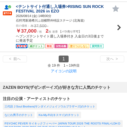
<テントサイト付通し入場券>RISING SUN ROCK
FESTIVAL 2026 in EZO
2026/08/14 (
金
) 14時00分
石狩湾新港樽川ふ頭横野外特設ステージ (北海道)
￥37,500
前の価格：
￥37,000
2
/ 枚
枚 連番
【バラ売り不可】
ヘブンズテントサイト通し入場券付き 入金日の3日後まで
に発送予定
紙チケット
郵送
女性名義
塗りつぶしなし
質問受付
1
< 前へ
次へ >
全 19 件 1～19件目
アイコンの説明
ZAZEN BOYS(ザゼンボーイズ)が好きな方に人気のチケット
注目の公演・アーティストのチケット
三代目 J Soul Brothers(サンダイメジェイソウルブラザーズ)のチケット
なにわ男子のチケット
Kis-My-Ft2(キスマイ)のチケット
PSYCHIC FEVER サイキックフィーバー JAPAN TOUR 2026 THE ROOTS FINAL<LDH D