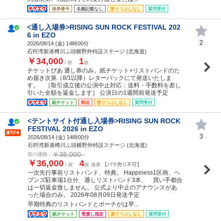
発券番号
名義記載なし
塗りつぶしなし
質問受付
<通し入場券>RISING SUN ROCK FESTIVAL 202
6 in EZO
2
2026/08/14 (
金
) 14時00分
石狩湾新港樽川ふ頭横野外特設ステージ (北海道)
￥34,000
1
/ 枚
枚
チケットぴあ 通し券のみ。紙チケット+リストバンドのた
め届き次第（8/1以降）レターパックにて発送いたしま
す。 ［取引成立後の公演中止対応：送料・手数料を差し
引いた全額を返金します］ 公演日の1週間前発送予定
紙チケット
郵送
塗りつぶしなし
質問受付
<テントサイト付通し入場券>RISING SUN ROCK
FESTIVAL 2026 in EZO
3
2026/08/14 (
金
) 14時00分
石狩湾新港樽川ふ頭横野外特設ステージ (北海道)
￥38,000
前の価格：
￥36,000
4
/ 枚
枚 連番
【バラ売り不可】
一次先行事前リストバンド、特典。 Happiness1区画、ヘ
ブンズ駐車場1台分、通しリストバンド3本、 買い手都合
は一切返金致しません。 公式より中止のアナウンスがあ
った場合のみ。 2026年08月09日発送予定
早期特典のリストバンドとポーチがは早...
紙チケット
受渡し指定
塗りつぶしなし
質問受付