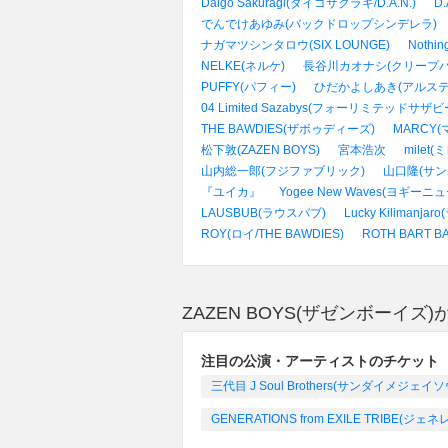
Daigo Sakuragi(ダイゴサクラギ/D.A.N.)
D.
でんでけあゆみ(バックドロップシンデレラ)
ナガマツシンタロウ(SIX LOUNGE)
Nothi
NELKE(ネルケ)
長谷川カオナシ(クリープハ
PUFFY(パフィー)
ひだかよしあき(アルステ
04 Limited Sazabys(フォーリミテッドサザビ
THE BAWDIES(ザボゥディーズ)
MARCY(
松下敦(ZAZEN BOYS)
宮本浩次
milet(
山内総一郎(フジファブリック)
山口隆(サン
『ユイカ』
Yogee New Waves(ヨギー
LAUSBUB(ラウスバブ)
Lucky Kiliman
ROY(ロイ/THE BAWDIES)
ROTH BART
ZAZEN BOYS(ザゼンボーイ
注目の公演・アーティストのチケット
三代目 J Soul Brothers(サンダイメジ
GENERATIONS from EXILE TRIBE