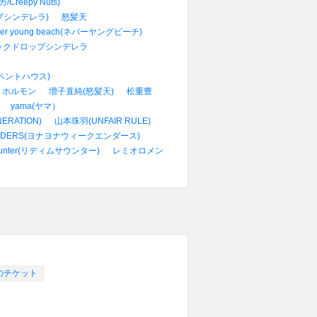
eepy Nuts)
プシンデレラ)
怒髪天
ver young beach(ネバーヤングビーチ)
ックドロップシンデレラ
e(ペントハウス)
 ホルモン
増子直純(怒髪天)
松重豊
yama(ヤマ）
ERATION)
山本珠羽(UNFAIR RULE)
KENDERS(ヨナヨナウィークエンダース)
Saunter(リディムサウンター)
レミオロメン
イ)のチケット