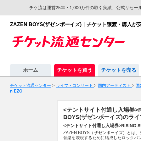
チケ流は運営25年・1,000万件の取引実績、公式リ
ZAZEN BOYS(ザゼンボーイズ)｜チケット譲渡・購
ホーム
チケットを買う
チケットを売る
チケット流通センター
>
ライブ・コンサート
>
国内アーティスト
>
国
n EZO
<テントサイト付通し入場券>RISING 
BOYS(ザゼンボーイズ)の
<テントサイト付通し入場券>RISING SUN R
ZAZEN BOYS（ザゼンボーイズ）とは
音楽を表現するために結成したロックバ