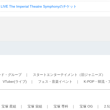
LIVE The Imperial Theatre Symphonyのチケット
ンド・グループ
｜
スタートエンターテイメント（旧ジャニーズ）
｜
VTuber(ライブ)
｜
フェス・音楽イベント
｜
K-POP・韓流・
｜
宝塚 星組
｜
宝塚 宙組
｜
宝塚 専科
｜
宝塚 OG
｜
2.