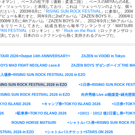
オマン）、ベースの松下淳（通称：柔道二段）、ベースのMIYAらの4名。
レッド・ツェッペリン」と表現しており、これは「ツェッペリンのような、個々
という。2003年8月に「
RISING SUN ROCK FESTIVAL
」に参加し、2004
デビューを果たすと、同年9月に2ndアルバム「ZAZEN BOYS II」、2006年1
、2008年3月に4thアルバム「ZAZEN BOYS IV」、2012年9月に5thアルバム
をリリースしてきた。結成当初から毎年ワンマンライブ「MATSURI
PAN FESTIVAL
（ロッキン）」や「
Rock on the Rock
（ロックオンザロッ
演しており、日本のロックファンから熱く支持されるグループだ。
TOUR 2026<Output 14th ANNIVERSARY>
ZAZEN to VOOID in Tokyo
 MAD FIGHT NEOLAND case.6
ZAZEN BOYS ザゼンボーイズ THE MAT
場券>RISING SUN ROCK FESTIVAL 2026 in EZO
UN ROCK FESTIVAL 2026 in EZO
<1日券>RISING SUN ROCK FESTI
SUN ROCK FESTIVAL 2026 in EZO
向井秀徳 Live at能楽堂<緑光憩音 2
YO ISLAND 2026
<キャンプ券>TOKYO ISLAND 2026
<1日券>TOKYO
26
<駐車券>TOKYO ISLAND 2026
<10/11・10/12 後2日通し券>TOKYO
6
ROUND HORSE MATSURI
<シャトルバス券>RISING SUN ROCK FESTI
IVAL 2026 in EZO
<シャトルバスチケット>STARS ON 2026