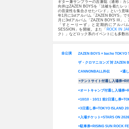
ギター兼サンプラーの吉兼聡（通称：カシ
向井はZAZEN BOYSを「法被を着た
の音楽性を集合させたバンド」という意味だ
年1月に1stアルバム「ZAZEN BOYS」で
月に3rdアルバム「ZAZEN BOYS III」
「すとーりーず」と定期的にアルバム
SESSION」を開催。また「
ROCK IN JA
ク）」などロック系のイベントにも多数出
全公演
ZAZEN BOYS × bacho TOKYO 
ザ・クロマニヨンズ 対 ZAZEN BOYS
CANNONBALL外伝
<通し入
<テントサイト付通し入場券>RISING S
<オートキャンプ付通し入場券>RISING 
<10/10・10/11 前2日通し券>TOK
<3日通し券>TOKYO ISLAND 20
<入場チケット>STARS ON 202
<駐車券>RISING SUN ROCK FEST