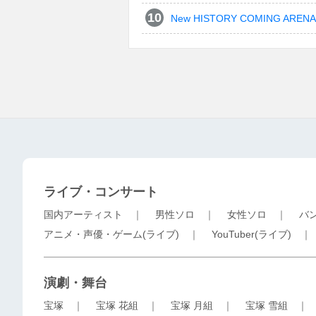
New HISTORY COMING ARENA 
ライブ・コンサート
国内アーティスト
｜
男性ソロ
｜
女性ソロ
｜
バ
アニメ・声優・ゲーム(ライブ)
｜
YouTuber(ライブ)
演劇・舞台
宝塚
｜
宝塚 花組
｜
宝塚 月組
｜
宝塚 雪組