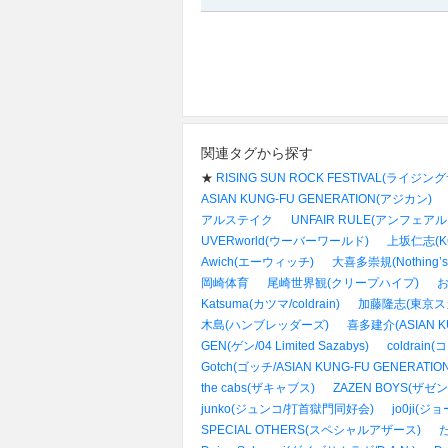
関連タグから探す
★
RISING SUN ROCK FESTIVAL(ライ
ASIAN KUNG-FU GENERATION(アジカン)
アルステイク
UNFAIR RULE(アンフェア
UVERworld(ウーバーワールド)
上坂仁志(KO
Awich(エーウィッチ)
大喜多崇規(Nothing’s C
岡崎体育
尾崎世界観(クリープハイプ)
Katsuma(カツマ/coldrain)
加藤隆志(東京ス
木島(ハンブレッダーズ)
喜多建介(ASIAN KU
GEN(ゲン/04 Limited Sazabys)
coldrai
Gotch(ゴッチ/ASIAN KUNG-FU GENERATION
the cabs(ザキャブス)
ZAZEN BOYS(ザゼ
junko(ジュンコ/打首獄門同好会)
jo0ji(ジ
SPECIAL OTHERS(スペシャルアザース)