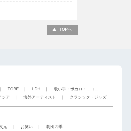
TOPへ
｜
TOBE
｜
LDH
｜
歌い手・ボカロ・ニコニコ
アジア
｜
海外アーティスト
｜
クラシック・ジャズ
5次元
｜
お笑い
｜
劇団四季