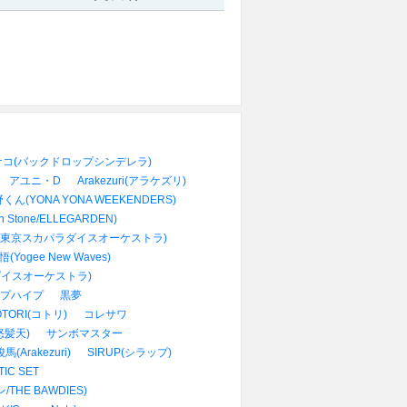
コ(バックドロップシンデレラ)
アユニ・D
Arakezuri(アラケズリ)
くん(YONA YONA WEEKENDERS)
In Stone/ELLEGARDEN)
(東京スカパラダイスオーケストラ)
(Yogee New Waves)
ダイスオーケストラ)
プハイプ
黒夢
OTORI(コトリ)
コレサワ
怒髪天)
サンボマスター
(Arakezuri)
SIRUP(シラップ)
IC SET
THE BAWDIES)