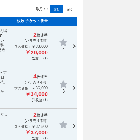
取引中
含む
除く
枚数 チケット代金
し入場
2
枚連番
で
付い
(
バラ売り不可
)
数料
￥33,000
前の価格：
4
発送
￥29,000
(1枚当り)
、ヘブ
4
枚連番
合は
った
(
バラ売り不可
)
￥36,000
前の価格：
3
送か
￥34,000
(1枚当り)
2
でに
枚連番
(
バラ売り不可
)
￥37,500
前の価格：
￥37,000
(1枚当り)