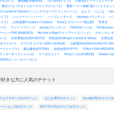
A.N.(ダン)
椿佑輔(Arakezuri)
TETORA(テトラ)
DJ松永(ディージェイマツナガ/Cr
東京スカパラダイスオーケストラ(スカパラ)
豊島”ペリー来航”渉(バックドロッ
ng's Carved In Stone(ナッシングスカーブドインストーン)
なとり
にしな
ne
イプ)
ハンバートハンバート
ハンブレッダーズ
Vaundy(バウンディ)
バ
イク)
人時(黒夢/Creature Creature)
Hina(ヒナ/スーパー登山部)
平井大
ーズ)
フジファブリック
plenty(プレンティ)
PEDRO(ペドロ)
Penthous
マーシー/THE BAWDIES)
My Hair is Bad(マイヘアーイズバッド)
マキシマム ザ
ミレイ)
向井秀徳(ZAZEN BOYS)
村松拓(Nothing's Carved In Stone)
名誉伝説
ボマスター)
ヤマグチユウモリ(SIX LOUNGE)
山田貴洋(ASIAN KUNG-FU GEN
ニューウェーブス)
横山優也(KOTORI)
吉村由美(PUFFY)
YONA YONA WEE
jaro(ラッキーキリマンジャロ)
リーガルリリー
Rico(リコ/LAUSBUB)
Riddim 
 BARON(ロットバルトバロン)
ズ)が好きな方に人気のチケット
ェイソウルブラザーズ)のチケット
なにわ男子のチケット
Kis-My-Ft2(キスマ
(ジェネレーションズ)のチケット
KEY TO LIT(キテレツ)のチケット