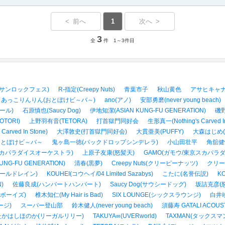
< 前へ
1
次へ >
3
全
件 1～3件目
ジングサンロックフェス)
R-指定(Creepy Nuts)
青葉市子
秋山黄色
アサヒキャナ
あっこりんりん(おとぼけビ～バ～)
ano(アノ)
安部勇磨(never young beach)
ルール)
石原慎也(Saucy Dog)
伊地知潔(ASIAN KUNG-FU GENERATION)
磯野
TORI)
上野羽有音(TETORA)
打首獄門同好会
生形真一(Nothing's Carved 
arved In Stone)
大澤敦史(打首獄門同好会)
大貫亜美(PUFFY)
大森はじめ
おとぼけビ～バ～
鬼ヶ島一徳(バックドロップシンデレラ)
小山田壮平
角舘健悟
カパラダイスオーケストラ)
上原子友康(怒髪天)
GAMO(ガモウ/東京スカパラ
NG-FU GENERATION)
清春(黒夢)
Creepy Nuts(クリーピーナッツ)
クリー
n(コールドレイン)
KOUHEI(コウヘイ/04 Limited Sazabys)
こたに(名誉伝説)
K
)
佐藤良成(ハンバートハンバート)
Saucy Dog(サウシードッグ)
坂詰克彦(
ンボーイズ)
椎木知仁(My Hair is Bad)
SIX LOUNGE(シックスラウンジ)
白井竣馬
ョージ)
スーパー登山部
鈴木健人(never young beach)
須藤寿 GATALI ACOUST
たかはしほのか(リーガルリリー)
TAKUYA∞(UVERworld)
TAXMAN(タックスマン/