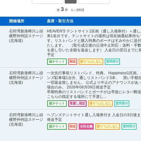
3
全
件 1～3件目
開催場所
座席・取引方法
石狩湾新港樽川ふ頭
HEAVEN'S テントサイト1区画（通し入場券付）＋通
横野外特設ステージ
券1名分です。テントサイトの場所は現在抽選結果待ち
(北海道)
す。リストバンドと購入特典のポーチはすみやかに送
たします。 ［取引成立後の公演中止対応：送料・手
を差し引いた全額を返金します］ 入金日の翌日までに
予定
紙チケット
郵送
塗りつぶしなし
質問受付
石狩湾新港樽川ふ頭
一次先行事前リストバンド、特典。 Happiness1区画
横野外特設ステージ
ンズ駐車場1台分、通しリストバンド3本、 買い手都
(北海道)
一切返金致しません。 公式より中止のアナウンスがあ
場合のみ。 2026年08月09日発送予定
早期特典のリストバンドとポーチがは早急にレタパ郵
こちらの指定する場所にて手渡し...
紙チケット
受渡し指定
塗りつぶしなし
質問受付
石狩湾新港樽川ふ頭
ヘブンズテントサイト通し入場券付き 入金日の3日後ま
横野外特設ステージ
発送予定
(北海道)
紙チケット
郵送
女性名義
塗りつぶしなし
質問受付