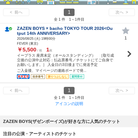
1
< 前へ
次へ >
全 1 件 1～1件目
ZAZEN BOYS × bacho TOKYO TOUR 2026<Ou
tput 14th ANNIVERSARY>
1
2026/08/25 (
火
) 19時00分
FEVER (東京)
￥5,500
1
/ 枚
枚
イープラス 座席未定（オールスタンディング） ［取引成
立後の公演中止対応：払込票番号／チケットにてご自身で
お願いします。］ 入金日の3日後までに発送予定
ご入金後、マイページの連絡ボードで発...
発券番号
塗りつぶしなし
質問受付
1
< 前へ
次へ >
全 1 件 1～1件目
アイコンの説明
ZAZEN BOYS(ザゼンボーイズ)が好きな方に人気のチケット
注目の公演・アーティストのチケット