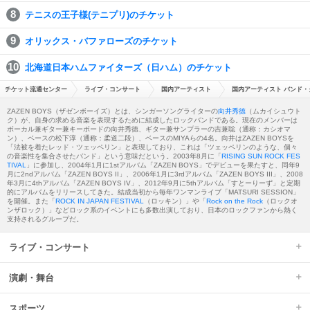
テニスの王子様(テニプリ)のチケット
オリックス・バファローズのチケット
北海道日本ハムファイターズ（日ハム）のチケット
チケット流通センター
ライブ・コンサート
国内アーティスト
国内アーティスト バンド・
ZAZEN BOYS（ザゼンボーイズ）とは、シンガーソングライターの
向井秀徳
（ムカイシュウト
ク）が、自身の求める音楽を表現するために結成したロックバンドである。現在のメンバーは
ボーカル兼ギター兼キーボードの向井秀徳、ギター兼サンプラーの吉兼聡（通称：カシオマ
ン）、ベースの松下淳（通称：柔道二段）、ベースのMIYAらの4名。向井はZAZEN BOYSを
「法被を着たレッド・ツェッペリン」と表現しており、これは「ツェッペリンのような、個々
の音楽性を集合させたバンド」という意味だという。2003年8月に「
RISING SUN ROCK FES
TIVAL
」に参加し、2004年1月に1stアルバム「ZAZEN BOYS」でデビューを果たすと、同年9
月に2ndアルバム「ZAZEN BOYS II」、2006年1月に3rdアルバム「ZAZEN BOYS III」、2008
年3月に4thアルバム「ZAZEN BOYS IV」、2012年9月に5thアルバム「すとーりーず」と定期
的にアルバムをリリースしてきた。結成当初から毎年ワンマンライブ「MATSURI SESSION」
を開催。また「
ROCK IN JAPAN FESTIVAL
（ロッキン）」や「
Rock on the Rock
（ロックオ
ンザロック）」などロック系のイベントにも多数出演しており、日本のロックファンから熱く
支持されるグループだ。
ライブ・コンサート
演劇・舞台
スポーツ