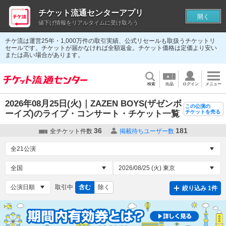
チケット流通センターアプリ
開く
値下げ情報をリアルタイムに受け取ろう
チケ流は運営25年・1,000万件の取引実績、公式リセールも取扱うチケットリ
セールです。チケットが届かなければ全額返金。チケット価格は定価より安い
または高い場合があります。
検索
出品
ログイン
メニュー
2026年08月25日(火)｜ZAZEN BOYS(ザゼンボ
この公演の
ーイズ)のライブ・コンサート・チケット一覧
チケットを売る
36
181
全チケット件数
掲載待ちユーザー数
取引中
含む
除く
絞り込み 1件