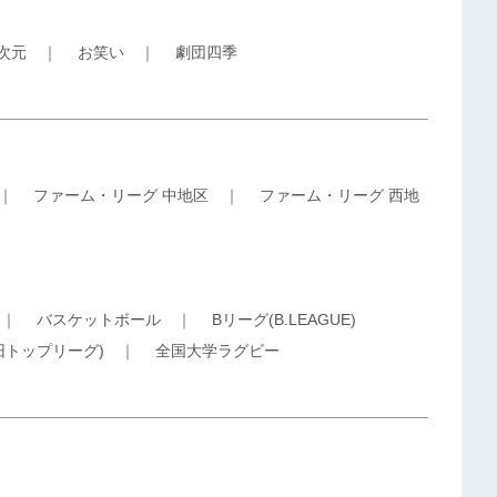
5次元
｜
お笑い
｜
劇団四季
｜
ファーム・リーグ 中地区
｜
ファーム・リーグ 西地
｜
バスケットボール
｜
Bリーグ(B.LEAGUE)
旧トップリーグ)
｜
全国大学ラグビー