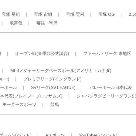
｜
宝塚 星組
｜
宝塚 宙組
｜
宝塚 専科
｜
宝塚 OG
｜
2.
｜
歌舞伎
｜
落語・寄席
戦
｜
オープン戦(春季非公式試合)
｜
ファーム・リーグ 東地区
｜
MLBメジャーリーグベースボール(アメリカ・カナダ)
ルー)
｜
プレミアリーグ(イングランド)
ーボール
｜
SVリーグ(SV.LEAGUE)
｜
バレーボール日本代表
本代表(ブレイブ・ブロッサムズ)
｜
ジャパンラグビーリーグワン(
｜
モータースポーツ
｜
競馬
ゲーム(イベント)
｜
eスポーツ
｜
YouTuber(イベント)