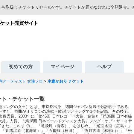
セールも取扱うチケットリセールです。チケットが届かなければ全額返金
ケット売買サイト
初めての方
マイページ
ヘルプ
内アーティスト 女性ソロ
>
水森かおり チケット
ート・チケット一覧
地ソングの女王）とは、東京都出身、徳間ジャパン所属の歌謡歌手である。
果たすと、同曲がオリコンの演歌・歌謡ランキングで3位を記録。その後も、
音楽優秀賞、2003年に「第45回 日本レコード大賞」金賞と「第36回 日本有線
大賞」入賞、「第18回 日本ゴールドディスク大賞」ソング・オブ・ザ・イヤ
てきた。これまでに、「竜飛岬（青森）」をはじめ、「尾道水道（広島）」
」「釧路湿原（北海道）」「五能線（秋田）」「熊野古道（和歌山）」「松