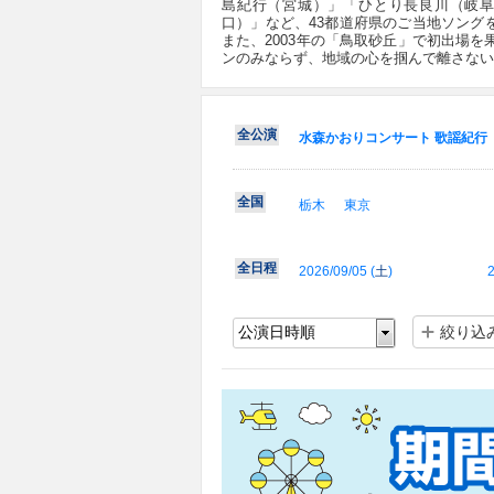
島紀行（宮城）」「ひとり長良川（岐
口）」など、43都道府県のご当地ソング
また、2003年の「鳥取砂丘」で初出場を果
ンのみならず、地域の心を掴んで離さない
全公演
水森かおりコンサート 歌謡紀行
全国
栃木
東京
全日程
2026/09/05 (
土
)
2
絞り込