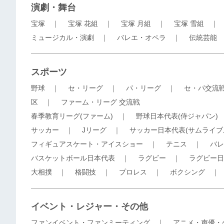
演劇・舞台
宝塚
｜
宝塚 花組
｜
宝塚 月組
｜
宝塚 雪組
ミュージカル・演劇
｜
バレエ・オペラ
｜
伝統芸能
スポーツ
野球
｜
セ・リーグ
｜
パ・リーグ
｜
セ・パ交流
区
｜
ファーム・リーグ 交流戦
春季教育リーグ(ファーム)
｜
野球日本代表(侍ジャパン)
サッカー
｜
Jリーグ
｜
サッカー日本代表(サムライブ
フィギュアスケート・アイスショー
｜
テニス
｜
バレ
バスケットボール日本代表
｜
ラグビー
｜
ラグビー日
大相撲
｜
格闘技
｜
プロレス
｜
ボクシング
イベント・レジャー・その他
ファンイベント・ファンミーティング
｜
アニメ・声優・