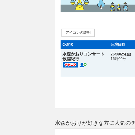
アイコンの説明
公演名
公演日時
水森かおりコンサート
26/09/25(
金
)
歌謡紀行
16時00分
水森かおりが好きな方に人気の