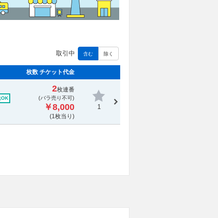
取引中
含む
除く
枚数 チケット代金
2
枚連番
(
バラ売り不可
)
OK
￥8,000
1
(1枚当り)