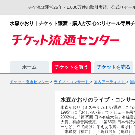
チケ流は運営25年・1,000万件の取引実績、公式リ
水森かおり｜チケット譲渡・購入が安心のリセール専用チ
ホーム
チケットを買う
チケットを売る
チケット流通センター
>
ライブ・コンサート
>
国内アーティスト
>
国
水森かおりのライブ・コンサ
水森かおり（ミズモリカオリ/通称：ご当
1995年に「おしろい花」でデビューを
2002年に「第35回 日本有線大賞」有線
大賞」有線音楽優賞、「第36回 日本作詩
ーなど、立て続けに栄えある賞に選ばれ
「東尋坊（福井）」「鳥取砂丘（鳥取）