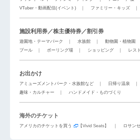
VTuber・動画配信(イベント)
｜
ファミリー・キッズ
施設利用券／株主優待券／割引券
遊園地・テーマパーク
｜
水族館
｜
動物園・植物園
プール
｜
ボーリング場
｜
ショッピング
｜
レス
お出かけ
アミューズメントパーク・水族館など
｜
日帰り温泉
趣味・カルチャー
｜
ハンドメイド・ものづくり
海外のチケット
アメリカのチケットを買う
【Vivid Seats】 ｜
ロサン