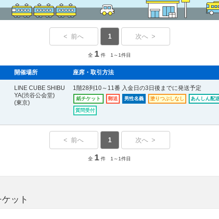
< 前へ
1
次へ >
1
全
件 1～1件目
開催場所
座席・取引方法
LINE CUBE SHIBU
1階28列10～11番 入金日の3日後までに発送予定
YA(渋谷公会堂)
紙チケット
郵送
男性名義
塗りつぶしなし
あんしん配送
(東京)
質問受付
< 前へ
1
次へ >
1
全
件 1～1件目
チケット