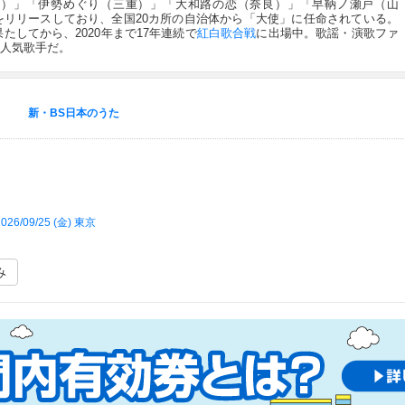
阜）」「伊勢めぐり（三重）」「大和路の恋（奈良）」「早鞆ノ瀬戸（山
をリリースしており、全国20カ所の自治体から「大使」に任命されている。
たしてから、2020年まで17年連続で
紅白歌合戦
に出場中。歌謡・演歌ファ
人気歌手だ。
新・BS日本のうた
026/09/25 (
金
) 東京
み