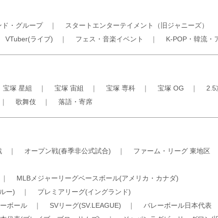
ンド・グループ
｜
スタートエンターテイメント（旧ジャニーズ）
｜
VTuber(ライブ)
｜
フェス・音楽イベント
｜
K-POP・韓流・
｜
宝塚 星組
｜
宝塚 宙組
｜
宝塚 専科
｜
宝塚 OG
｜
2.
｜
歌舞伎
｜
落語・寄席
戦
｜
オープン戦(春季非公式試合)
｜
ファーム・リーグ 東地区
｜
MLBメジャーリーグベースボール(アメリカ・カナダ)
ルー)
｜
プレミアリーグ(イングランド)
ーボール
｜
SVリーグ(SV.LEAGUE)
｜
バレーボール日本代表