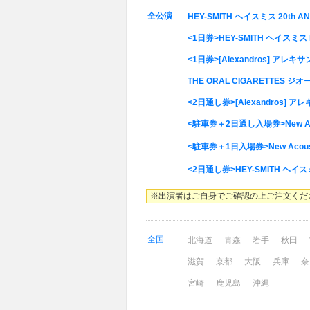
全公演
HEY-SMITH ヘイスミス 20th AN
<1日券>HEY-SMITH ヘイスミス Pr
<1日券>[Alexandros] アレキサンドロ
THE ORAL CIGARETTES ジオ
<2日通し券>[Alexandros] アレキサ
<駐車券＋2日通し入場券>New Acou
<駐車券＋1日入場券>New Acousti
<2日通し券>HEY-SMITH ヘイスミス 
※出演者はご自身でご確認の上ご注文くだ
全国
北海道
青森
岩手
秋田
滋賀
京都
大阪
兵庫
奈
宮崎
鹿児島
沖縄