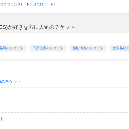
nk(ロコフランク)
Rol3ert(ロバート)
ETTES)が好きな方に人気のチケット
晃司のチケット
田原俊彦のチケット
杉山清貴のチケット
徳永英明
)のチケット
ト
ット