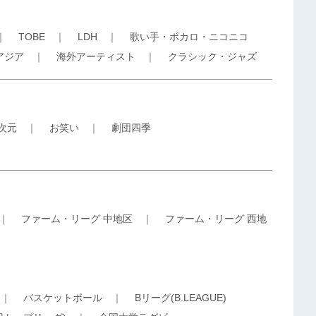
｜
TOBE
｜
LDH
｜
歌い手・ボカロ・ニコニコ
アジア
｜
海外アーティスト
｜
クラシック・ジャズ
5次元
｜
お笑い
｜
劇団四季
｜
ファーム・リーグ 中地区
｜
ファーム・リーグ 西地
｜
バスケットボール
｜
Bリーグ(B.LEAGUE)