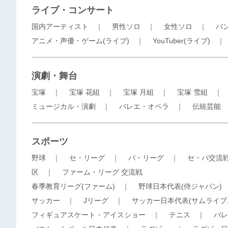
ライブ・コンサート
国内アーティスト
｜
男性ソロ
｜
女性ソロ
｜
バ
アニメ・声優・ゲーム(ライブ)
｜
YouTuber(ライブ)
演劇・舞台
宝塚
｜
宝塚 花組
｜
宝塚 月組
｜
宝塚 雪組
ミュージカル・演劇
｜
バレエ・オペラ
｜
伝統芸能
スポーツ
野球
｜
セ・リーグ
｜
パ・リーグ
｜
セ・パ交流
区
｜
ファーム・リーグ 交流戦
春季教育リーグ(ファーム)
｜
野球日本代表(侍ジャパン)
サッカー
｜
Jリーグ
｜
サッカー日本代表(サムライブ
フィギュアスケート・アイスショー
｜
テニス
｜
バレ