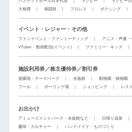
バスケットボール日本代表
｜
ラグビー
｜
ラグビー日
大相撲
｜
格闘技
｜
プロレス
｜
ボクシング
イベント・レジャー・その他
ファンイベント・ファンミーティング
｜
アニメ・声優・
VTuber・動画配信(イベント)
｜
ファミリー・キッズ
施設利用券／株主優待券／割引券
遊園地・テーマパーク
｜
水族館
｜
動物園・植物園
プール
｜
ボーリング場
｜
ショッピング
｜
レス
お出かけ
アミューズメントパーク・水族館など
｜
日帰り温泉
趣味・カルチャー
｜
ハンドメイド・ものづくり