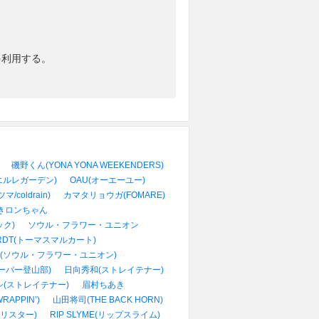
を利用する。
磯野くん(YONA YONA WEEKENDERS)
(エルレガーデン)
OAU(オーエーユー)
マ/coldrain)
カマタリョウガ(FOMARE)
きロンちゃん
ック)
ソウル・フラワー・ユニオン
ARDT(トーマスマルカート)
(ソウル・フラワー・ユニオン)
スーパー登山部)
日向秀和(ストレイテナー)
(ストレイテナー)
眉村ちあき
RAPPIN’)
山田将司(THE BACK HORN)
ニーリスター)
RIP SLYME(リップスライム)