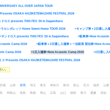
NIVERSARY ALL OVER JAPAN TOUR
esents OSAKA HAZIKETEMAZARE FESTIVAL 2026
ス presents THIS FES ’26 in Sagamihara
ーラルシガレッツ Home Sweet Home TOUR 2026
<キャンプ券＋2日通し入場券>Ne
ンドロス presents THIS FES ’26 in Sagamihara
<駐車券>New Acoustic
stic Camp 2026
<駐車券＋2日通し入場券＋一泊延長 宿泊券>New Acoustic
c Camp 2026
<1日入場券>New Acoustic Camp 2026
<2日通し入場券
Presents OSAKA HAZIKETEMAZARE FESTIVAL 2026
さい。
宮城
山形
群馬
埼玉
東京
神奈川
新潟
富山
石川
福井
山梨
良
和歌山
鳥取
島根
岡山
広島
山口
徳島
香川
愛媛
高知