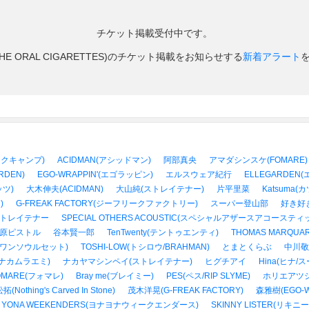
チケット掲載受付中です。
HE ORAL CIGARETTES)のチケット掲載をお知らせする
新着アラート
ィックキャンプ)
ACIDMAN(アシッドマン)
阿部真央
アマダシンスケ(FOMARE)
ARDEN)
EGO-WRAPPIN'(エゴラッピン)
エルスウェア紀行
ELLEGARDEN
ッツ)
大木伸夫(ACIDMAN)
大山純(ストレイテナー)
片平里菜
Katsuma(カツ
)
G-FREAK FACTORY(ジーフリークファクトリー)
スーパー登山部
好き好
トレイテナー
SPECIAL OTHERS ACOUSTIC(スペシャルアザースアコースティ
原ピストル
谷本賢一郎
TenTwenty(テントゥエンティ)
THOMAS MARQU
バーワンソウルセット)
TOSHI-LOW(トシロウ/BRAHMAN)
とまとくらぶ
中川敬
i(ナカムラエミ)
ナカヤマシンペイ(ストレイテナー)
ヒグチアイ
Hina(ヒナ/
OMARE(フォマレ)
Bray me(ブレイミー)
PES(ペス/RIP SLYME)
ホリエアツシ
(Nothing's Carved In Stone)
茂木洋晃(G-FREAK FACTORY)
森雅樹(EGO-W
A YONA WEEKENDERS(ヨナヨナウィークエンダース)
SKINNY LISTER(リキ