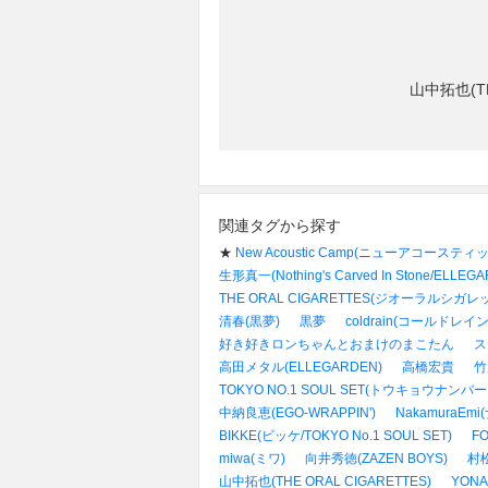
山中拓也(T
関連タグから探す
★
New Acoustic Camp(ニューアコーステ
生形真一(Nothing's Carved In Stone/ELLEG
THE ORAL CIGARETTES(ジオーラルシガレ
清春(黒夢)
黒夢
coldrain(コールドレイン
好き好きロンちゃんとおまけのまこたん
ス
高田メタル(ELLEGARDEN)
高橋宏貴
竹
TOKYO NO.1 SOUL SET(トウキョウナン
中納良恵(EGO-WRAPPIN')
NakamuraEm
BIKKE(ビッケ/TOKYO No.1 SOUL SET)
F
miwa(ミワ)
向井秀徳(ZAZEN BOYS)
村松拓
山中拓也(THE ORAL CIGARETTES)
YON