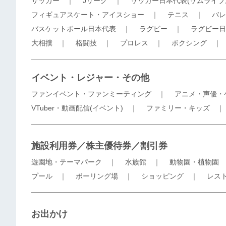
サッカー
｜
Jリーグ
｜
サッカー日本代表(サムライブ
フィギュアスケート・アイスショー
｜
テニス
｜
バレ
バスケットボール日本代表
｜
ラグビー
｜
ラグビー日
大相撲
｜
格闘技
｜
プロレス
｜
ボクシング
イベント・レジャー・その他
ファンイベント・ファンミーティング
｜
アニメ・声優・
VTuber・動画配信(イベント)
｜
ファミリー・キッズ
施設利用券／株主優待券／割引券
遊園地・テーマパーク
｜
水族館
｜
動物園・植物園
プール
｜
ボーリング場
｜
ショッピング
｜
レス
お出かけ