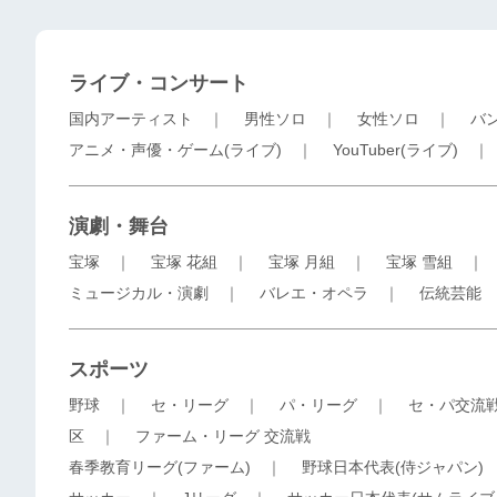
ライブ・コンサート
国内アーティスト
｜
男性ソロ
｜
女性ソロ
｜
バ
アニメ・声優・ゲーム(ライブ)
｜
YouTuber(ライブ)
演劇・舞台
宝塚
｜
宝塚 花組
｜
宝塚 月組
｜
宝塚 雪組
ミュージカル・演劇
｜
バレエ・オペラ
｜
伝統芸能
スポーツ
野球
｜
セ・リーグ
｜
パ・リーグ
｜
セ・パ交流
区
｜
ファーム・リーグ 交流戦
春季教育リーグ(ファーム)
｜
野球日本代表(侍ジャパン)