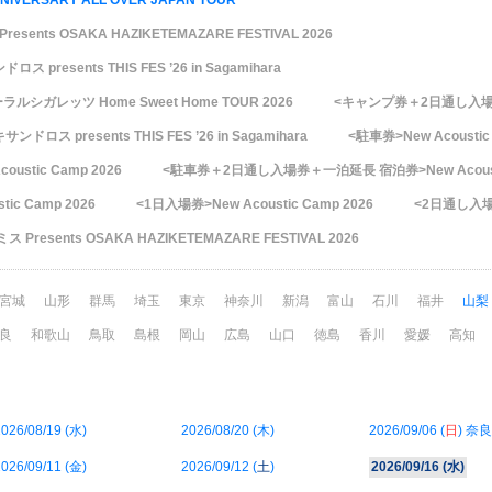
NIVERSARY ALL OVER JAPAN TOUR
esents OSAKA HAZIKETEMAZARE FESTIVAL 2026
ス presents THIS FES ’26 in Sagamihara
ーラルシガレッツ Home Sweet Home TOUR 2026
<キャンプ券＋2日通し入場券>Ne
ンドロス presents THIS FES ’26 in Sagamihara
<駐車券>New Acoustic
stic Camp 2026
<駐車券＋2日通し入場券＋一泊延長 宿泊券>New Acoustic
c Camp 2026
<1日入場券>New Acoustic Camp 2026
<2日通し入場券>
Presents OSAKA HAZIKETEMAZARE FESTIVAL 2026
宮城
山形
群馬
埼玉
東京
神奈川
新潟
富山
石川
福井
山梨
良
和歌山
鳥取
島根
岡山
広島
山口
徳島
香川
愛媛
高知
026/08/19 (
水
)
2026/08/20 (
木
)
2026/09/06 (
日
) 奈良
026/09/11 (
金
)
2026/09/12 (
土
)
2026/09/16 (
水
)