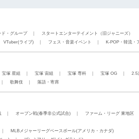
ンド・グループ
｜
スタートエンターテイメント（旧ジャニーズ）
｜
VTuber(ライブ)
｜
フェス・音楽イベント
｜
K-POP・韓流・
｜
宝塚 星組
｜
宝塚 宙組
｜
宝塚 専科
｜
宝塚 OG
｜
2.
｜
歌舞伎
｜
落語・寄席
戦
｜
オープン戦(春季非公式試合)
｜
ファーム・リーグ 東地区
｜
MLBメジャーリーグベースボール(アメリカ・カナダ)