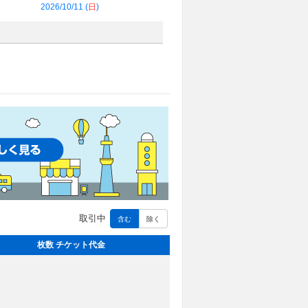
2026/10/11 (
日
)
取引中
含む
除く
枚数 チケット代金