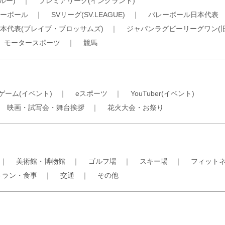
ルー)
｜
プレミアリーグ(イングランド)
ーボール
｜
SVリーグ(SV.LEAGUE)
｜
バレーボール日本代表
本代表(ブレイブ・ブロッサムズ)
｜
ジャパンラグビーリーグワン(
｜
モータースポーツ
｜
競馬
ゲーム(イベント)
｜
eスポーツ
｜
YouTuber(イベント)
｜
映画・試写会・舞台挨拶
｜
花火大会・お祭り
｜
美術館・博物館
｜
ゴルフ場
｜
スキー場
｜
フィット
トラン・食事
｜
交通
｜
その他