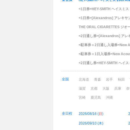
HEY-SMITH ヘイスミス 20th AN
<1日券>HEY-SMITH ヘイスミス Pr
<1日券>[Alexandros] アレキサンドロ
THE ORAL CIGARETTES ジオ
<2日通し券>[Alexandros] アレキサ
<駐車券＋2日通し入場券>New Acou
<駐車券＋1日入場券>New Acousti
<2日通し券>HEY-SMITH ヘイスミス 
全国
北海道
青森
岩手
秋田
滋賀
京都
大阪
兵庫
奈
宮崎
鹿児島
沖縄
全日程
2026/08/16 (
日
)
2
2026/09/10 (
木
)
2