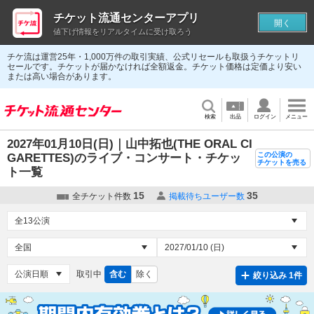
チケット流通センターアプリ
開く
値下げ情報をリアルタイムに受け取ろう
チケ流は運営25年・1,000万件の取引実績、公式リセールも取扱うチケットリ
セールです。チケットが届かなければ全額返金。チケット価格は定価より安い
または高い場合があります。
検索
出品
ログイン
メニュー
2027年01月10日(日)｜山中拓也(THE ORAL CI
この公演の
GARETTES)のライブ・コンサート・チケッ
チケットを売る
ト一覧
15
35
全チケット件数
掲載待ちユーザー数
取引中
含む
除く
絞り込み 1件