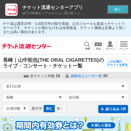
チケット流通センターアプリ
開く
値下げ情報をリアルタイムに受け取ろう
チケ流は運営25年・1,000万件の取引実績、公式リセールも取扱うチケットリ
セールです。チケットが届かなければ全額返金。チケット価格は定価より安い
または高い場合があります。
検索
出品
ログイン
メニュー
長崎｜山中拓也(THE ORAL CIGARETTES)の
この公演の
ライブ・コンサート・チケット一覧
チケットを売る
16
35
全チケット件数
掲載待ちユーザー数
取引中
含む
除く
絞り込み 1件