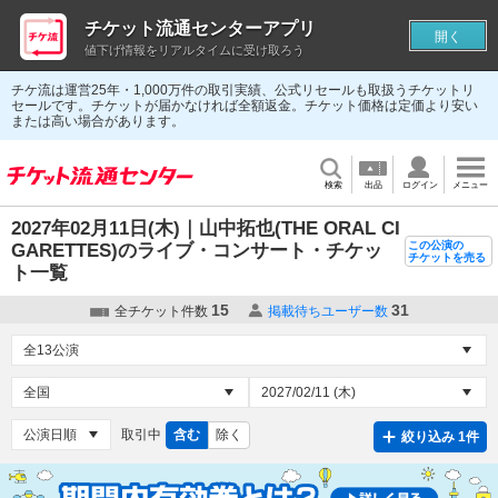
チケット流通センターアプリ
開く
値下げ情報をリアルタイムに受け取ろう
チケ流は運営25年・1,000万件の取引実績、公式リセールも取扱うチケットリ
セールです。チケットが届かなければ全額返金。チケット価格は定価より安い
または高い場合があります。
検索
出品
ログイン
メニュー
2027年02月11日(木)｜山中拓也(THE ORAL CI
この公演の
GARETTES)のライブ・コンサート・チケッ
チケットを売る
ト一覧
15
31
全チケット件数
掲載待ちユーザー数
取引中
含む
除く
絞り込み 1件