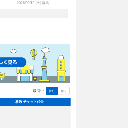
2026/09/19 (
土
) 群馬
取引中
含む
除く
枚数 チケット代金