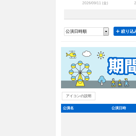
2026/09/11 (
金
)
2
絞り込み
アイコンの説明
公演名
公演日時