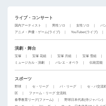
ライブ・コンサート
国内アーティスト
｜
男性ソロ
｜
女性ソロ
｜
バ
アニメ・声優・ゲーム(ライブ)
｜
YouTuber(ライブ)
演劇・舞台
宝塚
｜
宝塚 花組
｜
宝塚 月組
｜
宝塚 雪組
ミュージカル・演劇
｜
バレエ・オペラ
｜
伝統芸能
スポーツ
野球
｜
セ・リーグ
｜
パ・リーグ
｜
セ・パ交流
区
｜
ファーム・リーグ 交流戦
春季教育リーグ(ファーム)
｜
野球日本代表(侍ジャパン)