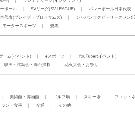
ルー)
｜
プレミアリーグ(イングランド)
ーボール
｜
SVリーグ(SV.LEAGUE)
｜
バレーボール日本代表
本代表(ブレイブ・ブロッサムズ)
｜
ジャパンラグビーリーグワン(
｜
モータースポーツ
｜
競馬
ゲーム(イベント)
｜
eスポーツ
｜
YouTuber(イベント)
｜
映画・試写会・舞台挨拶
｜
花火大会・お祭り
｜
美術館・博物館
｜
ゴルフ場
｜
スキー場
｜
フィット
トラン・食事
｜
交通
｜
その他