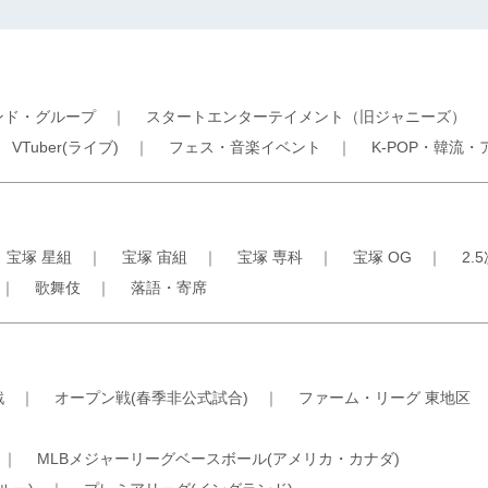
ンド・グループ
｜
スタートエンターテイメント（旧ジャニーズ）
｜
VTuber(ライブ)
｜
フェス・音楽イベント
｜
K-POP・韓流・
｜
宝塚 星組
｜
宝塚 宙組
｜
宝塚 専科
｜
宝塚 OG
｜
2.
｜
歌舞伎
｜
落語・寄席
戦
｜
オープン戦(春季非公式試合)
｜
ファーム・リーグ 東地区
｜
MLBメジャーリーグベースボール(アメリカ・カナダ)