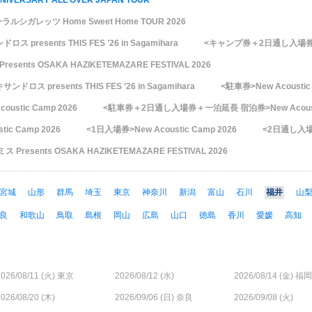
NIVERSARY ALL OVER JAPAN TOUR
ーラルシガレッツ Home Sweet Home TOUR 2026
ス presents THIS FES ’26 in Sagamihara
<キャンプ券＋2日通し入場券>New
esents OSAKA HAZIKETEMAZARE FESTIVAL 2026
ンドロス presents THIS FES ’26 in Sagamihara
<駐車券>New Acoustic
stic Camp 2026
<駐車券＋2日通し入場券＋一泊延長 宿泊券>New Acoustic
c Camp 2026
<1日入場券>New Acoustic Camp 2026
<2日通し入場券>
Presents OSAKA HAZIKETEMAZARE FESTIVAL 2026
宮城
山形
群馬
埼玉
東京
神奈川
新潟
富山
石川
福井
山
良
和歌山
鳥取
島根
岡山
広島
山口
徳島
香川
愛媛
高知
026/08/11 (
火
) 東京
2026/08/12 (
水
)
2026/08/14 (
金
) 福岡
026/08/20 (
木
)
2026/09/06 (
日
) 奈良
2026/09/08 (
火
)