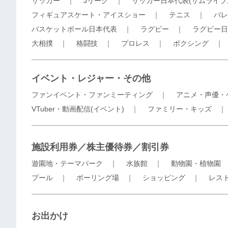
サッカー
｜
Jリーグ
｜
サッカー日本代表(サムライブ
フィギュアスケート・アイスショー
｜
テニス
｜
バレ
バスケットボール日本代表
｜
ラグビー
｜
ラグビー日
大相撲
｜
格闘技
｜
プロレス
｜
ボクシング
イベント・レジャー・その他
ファンイベント・ファンミーティング
｜
アニメ・声優・
VTuber・動画配信(イベント)
｜
ファミリー・キッズ
施設利用券／株主優待券／割引券
遊園地・テーマパーク
｜
水族館
｜
動物園・植物園
プール
｜
ボーリング場
｜
ショッピング
｜
レス
お出かけ