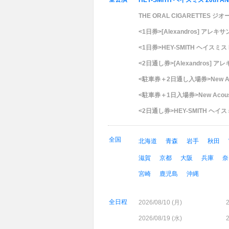
HEY-SMITH ヘイスミス 20th AN
THE ORAL CIGARETTES ジオ
<1日券>[Alexandros] アレキサンドロ
<1日券>HEY-SMITH ヘイスミス Pr
<2日通し券>[Alexandros] アレキサ
<駐車券＋2日通し入場券>New Acou
<駐車券＋1日入場券>New Acousti
<2日通し券>HEY-SMITH ヘイスミス 
全国
北海道
青森
岩手
秋田
滋賀
京都
大阪
兵庫
奈
宮崎
鹿児島
沖縄
全日程
2026/08/10 (
月
)
2
2026/08/19 (
水
)
2