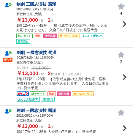
剣劇 三國志演技 蜀漢
2026/08/20 (
木
) 13時00分
4
新歌舞伎座 (大阪)
￥13,000
1
/ 枚
枚
1階 12列 37～42番 ［取引成立後の公演中止対応：返金
対応はできません］ 入金日の3日後までに発送予定
紙チケット
郵送
女性名義
塗りつぶしなし
あんしん配送OK
質問受付
剣劇 三國志演技 蜀漢
2026/08/20 (
木
) 13時00分
2
新歌舞伎座 (大阪)
￥14,000
前の価格：
￥13,000
2
/ 枚
枚 連番 【バラ売り可】
1階17列21～28番 ［取引成立後の公演中止対応：送料・
手数料を差し引いた全額を返金します］ 入金日の7日後ま
でに発送予定
紙チケット
郵送
女性名義
塗りつぶしなし
あんしん配送OK
質問受付
剣劇 三國志演技 蜀漢
2026/08/20 (
木
) 13時00分
新歌舞伎座 (大阪)
￥13,000
1
/ 枚
枚
1階 17列 22～36番 入金日の7日後までに発送予定