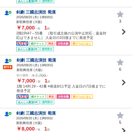
あんしん配送OK
質問受付
剣劇 三國志演技 蜀漢
2026/08/20 (
木
) 13時00分
3
新歌舞伎座 (大阪)
￥7,000
1
/ 枚
枚
2階2列47～55番 ［取引成立後の公演中止対応：返金対
応はできません］ 入金日の3日後までに発送予定
紙チケット
郵送
女性名義
塗りつぶしなし
あんしん配送OK
質問受付
剣劇 三國志演技 蜀漢
2026/08/20 (
木
) 13時00分
6
新歌舞伎座 (大阪)
￥7,700
前の価格：
￥7,000
1
/ 枚
枚
1階 14列 29～42番 ※発送8/11予定 入金日の7日後までに
発送予定
紙チケット
郵送
女性名義
塗りつぶしなし
あんしん配送OK
質問受付
剣劇 三國志演技 蜀漢
2026/08/20 (
木
) 13時00分
5
新歌舞伎座 (大阪)
￥8,000
1
/ 枚
枚