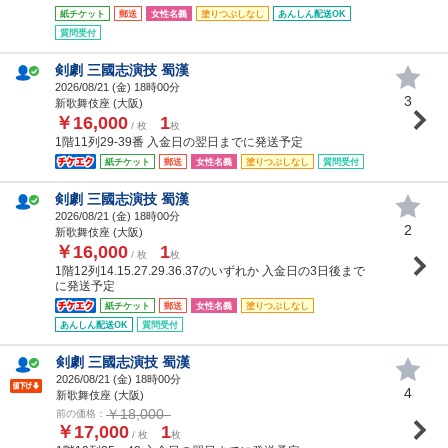
紙チケット
郵送
女性名義
塗りつぶしなし
あんしん配送OK
質問受付
剣劇 三國志演技 蜀漢
2026/08/21 (
金
) 18時00分
3
新歌舞伎座 (大阪)
￥16,000
1
/ 枚
枚
1階11列29-39番 入金日の翌日までに発送予定
紙チケット
郵送
女性名義
塗りつぶしなし
質問受付
剣劇 三國志演技 蜀漢
2026/08/21 (
金
) 18時00分
2
新歌舞伎座 (大阪)
￥16,000
1
/ 枚
枚
1階12列14.15.27.29.36.37のいずれか 入金日の3日後まで
に発送予定
紙チケット
郵送
女性名義
塗りつぶしなし
あんしん配送OK
質問受付
剣劇 三國志演技 蜀漢
2026/08/21 (
金
) 18時00分
4
新歌舞伎座 (大阪)
￥18,000
前の価格：
￥17,000
1
/ 枚
枚