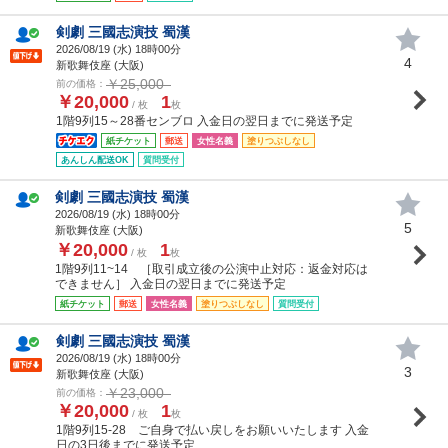
剣劇 三國志演技 蜀漢
2026/08/19 (
水
) 18時00分
4
新歌舞伎座 (大阪)
￥25,000
前の価格：
￥20,000
1
/ 枚
枚
1階9列15～28番センブロ 入金日の翌日までに発送予定
紙チケット
郵送
女性名義
塗りつぶしなし
あんしん配送OK
質問受付
剣劇 三國志演技 蜀漢
2026/08/19 (
水
) 18時00分
5
新歌舞伎座 (大阪)
￥20,000
1
/ 枚
枚
1階9列11~14 ［取引成立後の公演中止対応：返金対応は
できません］ 入金日の翌日までに発送予定
紙チケット
郵送
女性名義
塗りつぶしなし
質問受付
剣劇 三國志演技 蜀漢
2026/08/19 (
水
) 18時00分
3
新歌舞伎座 (大阪)
￥23,000
前の価格：
￥20,000
1
/ 枚
枚
1階9列15-28 ご自身で払い戻しをお願いいたします 入金
日の3日後までに発送予定