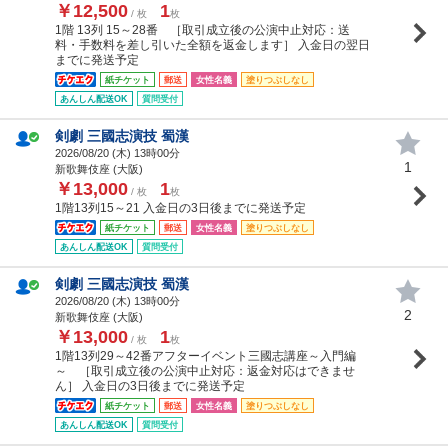
￥12,500
1
/ 枚
枚
1階 13列 15～28番 ［取引成立後の公演中止対応：送
料・手数料を差し引いた全額を返金します］ 入金日の翌日
までに発送予定
紙チケット
郵送
女性名義
塗りつぶしなし
あんしん配送OK
質問受付
剣劇 三國志演技 蜀漢
2026/08/20 (
木
) 13時00分
1
新歌舞伎座 (大阪)
￥13,000
1
/ 枚
枚
1階13列15～21 入金日の3日後までに発送予定
紙チケット
郵送
女性名義
塗りつぶしなし
あんしん配送OK
質問受付
剣劇 三國志演技 蜀漢
2026/08/20 (
木
) 13時00分
2
新歌舞伎座 (大阪)
￥13,000
1
/ 枚
枚
1階13列29～42番アフターイベント三國志講座～入門編
～ ［取引成立後の公演中止対応：返金対応はできませ
ん］ 入金日の3日後までに発送予定
紙チケット
郵送
女性名義
塗りつぶしなし
あんしん配送OK
質問受付