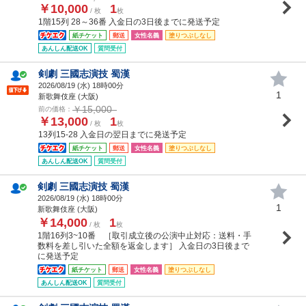
￥10,000
1
/ 枚
枚
1階15列 28～36番 入金日の3日後までに発送予定
紙チケット
郵送
女性名義
塗りつぶしなし
あんしん配送OK
質問受付
剣劇 三國志演技 蜀漢
2026/08/19 (
水
) 18時00分
1
新歌舞伎座 (大阪)
￥15,000
前の価格：
￥13,000
1
/ 枚
枚
13列15-28 入金日の翌日までに発送予定
紙チケット
郵送
女性名義
塗りつぶしなし
あんしん配送OK
質問受付
剣劇 三國志演技 蜀漢
2026/08/19 (
水
) 18時00分
1
新歌舞伎座 (大阪)
￥14,000
1
/ 枚
枚
1階16列3~10番 ［取引成立後の公演中止対応：送料・手
数料を差し引いた全額を返金します］ 入金日の3日後まで
に発送予定
紙チケット
郵送
女性名義
塗りつぶしなし
あんしん配送OK
質問受付