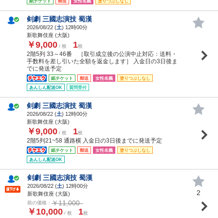
紙チケット
郵送
女性名義
塗りつぶしなし
剣劇 三國志演技 蜀漢
2026/08/22 (
土
) 12時00分
新歌舞伎座 (大阪)
￥9,000
1
/ 枚
枚
2階5列 33～46番 ［取引成立後の公演中止対応：送料・
手数料を差し引いた全額を返金します］ 入金日の3日後ま
でに発送予定
紙チケット
郵送
女性名義
塗りつぶしなし
あんしん配送OK
質問受付
剣劇 三國志演技 蜀漢
2026/08/22 (
土
) 12時00分
新歌舞伎座 (大阪)
￥9,000
1
/ 枚
枚
2階5列21~58 通路横 入金日の3日後までに発送予定
紙チケット
郵送
女性名義
塗りつぶしなし
あんしん配送OK
剣劇 三國志演技 蜀漢
2026/08/22 (
土
) 12時00分
2
新歌舞伎座 (大阪)
￥11,000
前の価格：
￥10,000
1
/ 枚
枚