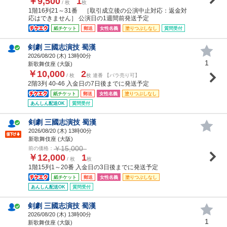
￥9,500
1
/ 枚
枚
1階16列21～31番 ［取引成立後の公演中止対応：返金対
応はできません］ 公演日の1週間前発送予定
紙チケット
郵送
女性名義
塗りつぶしなし
質問受付
剣劇 三國志演技 蜀漢
2026/08/20 (
木
) 13時00分
1
新歌舞伎座 (大阪)
￥10,000
2
/ 枚
枚 連番 【バラ売り可】
2階3列 40-46 入金日の7日後までに発送予定
紙チケット
郵送
女性名義
塗りつぶしなし
あんしん配送OK
質問受付
剣劇 三國志演技 蜀漢
2026/08/20 (
木
) 13時00分
新歌舞伎座 (大阪)
￥15,000
前の価格：
￥12,000
1
/ 枚
枚
1階15列1～20番 入金日の3日後までに発送予定
紙チケット
郵送
女性名義
塗りつぶしなし
あんしん配送OK
質問受付
剣劇 三國志演技 蜀漢
2026/08/20 (
木
) 13時00分
1
新歌舞伎座 (大阪)