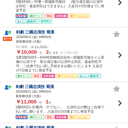
2階4列40～55番一部撮影可能日 ［取引成立後の公演中
止対応：返金対応はできません］ 入金日の3日後までに発
送予定
紙チケット
郵送
女性名義
塗りつぶしなし
あんしん配送OK
質問受付
剣劇 三國志演技 蜀漢
2026/08/21 (
金
) 18時00分
新歌舞伎座 (大阪)
￥11,000
前の価格：
￥10,000
2
/ 枚
枚 連番 【バラ売り可】
S席2階5列55～64※特別御前試合内一部撮影可能タイム実
施の公演です 取引成立後の公演中止対応：返金対応不
可、ご自身で払い戻し手続きをお願いいたします 入金日
の7日後までに発送予定
紙チケット
郵送
女性名義
塗りつぶしなし
あんしん配送OK
剣劇 三國志演技 蜀漢
2026/08/21 (
金
) 18時00分
新歌舞伎座 (大阪)
￥11,000
1
/ 枚
枚
2階4列22-32番内、サブセン。 公演中止の際はご自身で
払い戻し願います。 入金日の3日後までに発送予定
紙チケット
郵送
女性名義
塗りつぶしなし
剣劇 三國志演技 蜀漢