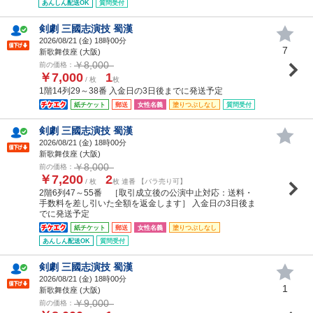
あんしん配送OK
質問受付
剣劇 三國志演技 蜀漢
2026/08/21 (
金
) 18時00分
7
新歌舞伎座 (大阪)
￥8,000
前の価格：
￥7,000
1
/ 枚
枚
1階14列29～38番 入金日の3日後までに発送予定
紙チケット
郵送
女性名義
塗りつぶしなし
質問受付
剣劇 三國志演技 蜀漢
2026/08/21 (
金
) 18時00分
新歌舞伎座 (大阪)
￥8,000
前の価格：
￥7,200
2
/ 枚
枚 連番 【バラ売り可】
2階6列47～55番 ［取引成立後の公演中止対応：送料・
手数料を差し引いた全額を返金します］ 入金日の3日後ま
でに発送予定
紙チケット
郵送
女性名義
塗りつぶしなし
あんしん配送OK
質問受付
剣劇 三國志演技 蜀漢
2026/08/21 (
金
) 18時00分
1
新歌舞伎座 (大阪)
￥9,000
前の価格：