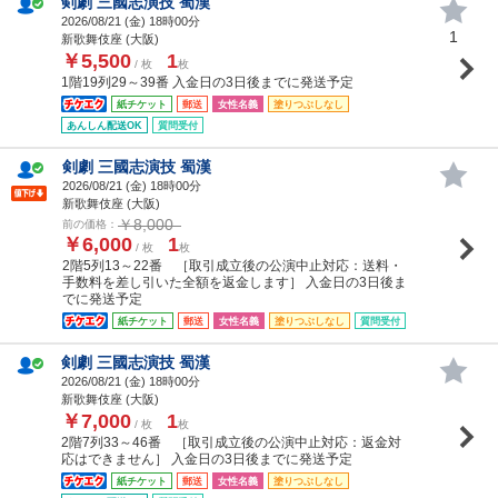
剣劇 三國志演技 蜀漢
2026/08/21 (
金
) 18時00分
1
新歌舞伎座 (大阪)
￥5,500
1
/ 枚
枚
1階19列29～39番 入金日の3日後までに発送予定
紙チケット
郵送
女性名義
塗りつぶしなし
あんしん配送OK
質問受付
剣劇 三國志演技 蜀漢
2026/08/21 (
金
) 18時00分
新歌舞伎座 (大阪)
￥8,000
前の価格：
￥6,000
1
/ 枚
枚
2階5列13～22番 ［取引成立後の公演中止対応：送料・
手数料を差し引いた全額を返金します］ 入金日の3日後ま
でに発送予定
紙チケット
郵送
女性名義
塗りつぶしなし
質問受付
剣劇 三國志演技 蜀漢
2026/08/21 (
金
) 18時00分
新歌舞伎座 (大阪)
￥7,000
1
/ 枚
枚
2階7列33～46番 ［取引成立後の公演中止対応：返金対
応はできません］ 入金日の3日後までに発送予定
紙チケット
郵送
女性名義
塗りつぶしなし