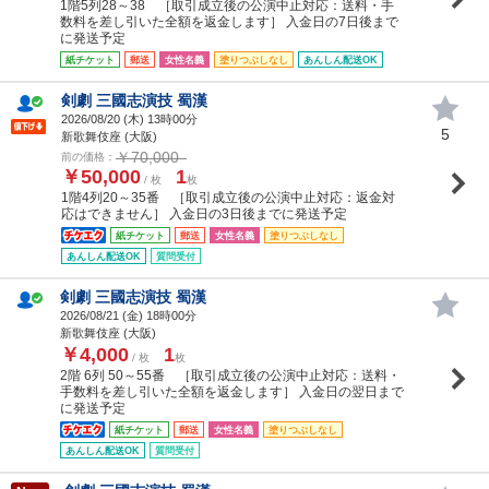
1階5列28～38 ［取引成立後の公演中止対応：送料・手
数料を差し引いた全額を返金します］ 入金日の7日後まで
に発送予定
紙チケット
郵送
女性名義
塗りつぶしなし
あんしん配送OK
剣劇 三國志演技 蜀漢
2026/08/20 (
木
) 13時00分
5
新歌舞伎座 (大阪)
￥70,000
前の価格：
￥50,000
1
/ 枚
枚
1階4列20～35番 ［取引成立後の公演中止対応：返金対
応はできません］ 入金日の3日後までに発送予定
紙チケット
郵送
女性名義
塗りつぶしなし
あんしん配送OK
質問受付
剣劇 三國志演技 蜀漢
2026/08/21 (
金
) 18時00分
新歌舞伎座 (大阪)
￥4,000
1
/ 枚
枚
2階 6列 50～55番 ［取引成立後の公演中止対応：送料・
手数料を差し引いた全額を返金します］ 入金日の翌日まで
に発送予定
紙チケット
郵送
女性名義
塗りつぶしなし
あんしん配送OK
質問受付