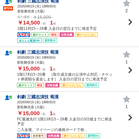
剣劇 三國志演技 蜀漢
2026/08/19 (
水
) 18時00分
2
新歌舞伎座 (大阪)
￥15,000
前の価格：
￥14,500
1
/ 枚
枚
1階11列15～28番 入金日の翌日までに発送予定
紙チケット
郵送
女性名義
塗りつぶしなし
あんしん配送OK
質問受付
剣劇 三國志演技 蜀漢
2026/08/19 (
水
) 18時00分
1
新歌舞伎座 (大阪)
￥15,000
1
/ 枚
枚
1階17列15~20番 ［取引成立後の公演中止対応：チケッ
ト券面額を返金します］ 入金日の翌日までに発送予定
紙チケット
郵送
女性名義
塗りつぶしなし
質問受付
剣劇 三國志演技 蜀漢
2026/08/19 (
水
) 18時00分
1
新歌舞伎座 (大阪)
￥15,000
1
/ 枚
枚
FC最速先行 1階13列15～28番 入金日の3日後までに発送
予定
ご入金後、マイページの連絡ボードで発...
発券番号
女性名義
塗りつぶしなし
質問受付