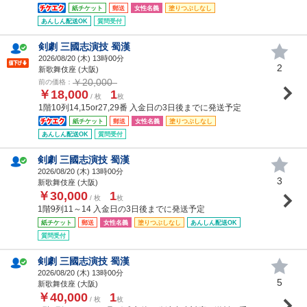
紙チケット
郵送
女性名義
塗りつぶしなし
あんしん配送OK
質問受付
剣劇 三國志演技 蜀漢
2026/08/20 (
木
) 13時00分
2
新歌舞伎座 (大阪)
￥20,000
前の価格：
￥18,000
1
/ 枚
枚
1階10列14,15or27,29番 入金日の3日後までに発送予定
紙チケット
郵送
女性名義
塗りつぶしなし
あんしん配送OK
質問受付
剣劇 三國志演技 蜀漢
2026/08/20 (
木
) 13時00分
3
新歌舞伎座 (大阪)
￥30,000
1
/ 枚
枚
1階9列11～14 入金日の3日後までに発送予定
紙チケット
郵送
女性名義
塗りつぶしなし
あんしん配送OK
質問受付
剣劇 三國志演技 蜀漢
2026/08/20 (
木
) 13時00分
5
新歌舞伎座 (大阪)
￥40,000
1
/ 枚
枚