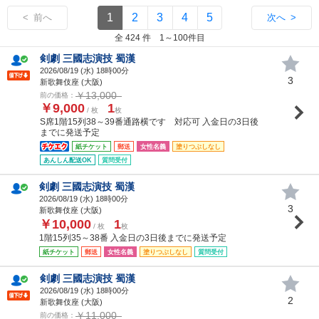
1
2
3
4
5
< 前へ
次へ >
全 424 件 1～100件目
剣劇 三國志演技 蜀漢
2026/08/19 (
水
) 18時00分
3
新歌舞伎座 (大阪)
￥13,000
前の価格：
￥9,000
1
/ 枚
枚
S席1階15列38～39番通路横です 対応可 入金日の3日後
までに発送予定
紙チケット
郵送
女性名義
塗りつぶしなし
あんしん配送OK
質問受付
剣劇 三國志演技 蜀漢
2026/08/19 (
水
) 18時00分
3
新歌舞伎座 (大阪)
￥10,000
1
/ 枚
枚
1階15列35～38番 入金日の3日後までに発送予定
紙チケット
郵送
女性名義
塗りつぶしなし
質問受付
剣劇 三國志演技 蜀漢
2026/08/19 (
水
) 18時00分
2
新歌舞伎座 (大阪)
￥11,000
前の価格：