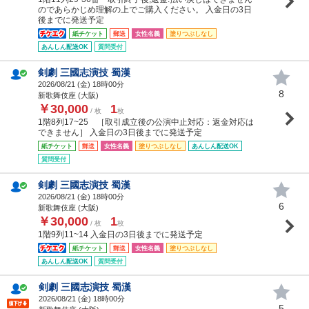
のであらかじめ理解の上でご購入ください。 入金日の3日
後までに発送予定
紙チケット
郵送
女性名義
塗りつぶしなし
あんしん配送OK
質問受付
剣劇 三國志演技 蜀漢
2026/08/21 (
金
) 18時00分
8
新歌舞伎座 (大阪)
￥30,000
1
/ 枚
枚
1階8列17~25 ［取引成立後の公演中止対応：返金対応は
できません］ 入金日の3日後までに発送予定
紙チケット
郵送
女性名義
塗りつぶしなし
あんしん配送OK
質問受付
剣劇 三國志演技 蜀漢
2026/08/21 (
金
) 18時00分
6
新歌舞伎座 (大阪)
￥30,000
1
/ 枚
枚
1階9列11~14 入金日の3日後までに発送予定
紙チケット
郵送
女性名義
塗りつぶしなし
あんしん配送OK
質問受付
剣劇 三國志演技 蜀漢
2026/08/21 (
金
) 18時00分
5