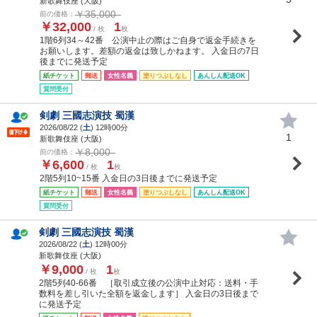
新歌舞伎座 (大阪)
￥35,000
前の価格：
￥32,000
1
/ 枚
枚
1階6列34～42番 公演中止の際はご自身で返金手続きを
お願いします。差額の返金は致しかねます。 入金日の7日
後までに発送予定
紙チケット
郵送
女性名義
塗りつぶしなし
あんしん配送OK
質問受付
剣劇 三國志演技 蜀漢
2026/08/22 (
土
) 12時00分
1
新歌舞伎座 (大阪)
￥8,000
前の価格：
￥6,600
1
/ 枚
枚
2階5列10~15番 入金日の3日後までに発送予定
紙チケット
郵送
女性名義
塗りつぶしなし
あんしん配送OK
質問受付
剣劇 三國志演技 蜀漢
2026/08/22 (
土
) 12時00分
新歌舞伎座 (大阪)
￥9,000
1
/ 枚
枚
2階5列40-66番 ［取引成立後の公演中止対応：送料・手
数料を差し引いた全額を返金します］ 入金日の3日後まで
に発送予定