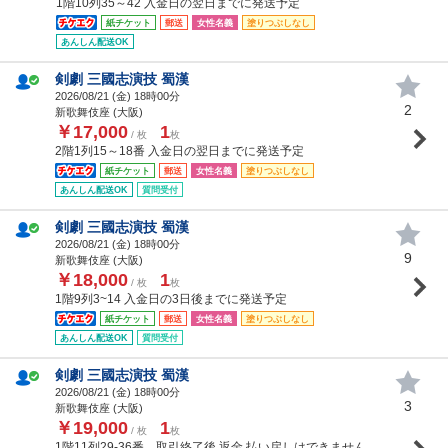
1階10列35～42 入金日の翌日までに発送予定
紙チケット
郵送
女性名義
塗りつぶしなし
あんしん配送OK
剣劇 三國志演技 蜀漢
2026/08/21 (
金
) 18時00分
2
新歌舞伎座 (大阪)
￥17,000
1
/ 枚
枚
2階1列15～18番 入金日の翌日までに発送予定
紙チケット
郵送
女性名義
塗りつぶしなし
あんしん配送OK
質問受付
剣劇 三國志演技 蜀漢
2026/08/21 (
金
) 18時00分
9
新歌舞伎座 (大阪)
￥18,000
1
/ 枚
枚
1階9列3~14 入金日の3日後までに発送予定
紙チケット
郵送
女性名義
塗りつぶしなし
あんしん配送OK
質問受付
剣劇 三國志演技 蜀漢
2026/08/21 (
金
) 18時00分
3
新歌舞伎座 (大阪)
￥19,000
1
/ 枚
枚
1階11列29-36番 取引終了後,返金.払い戻しはできません