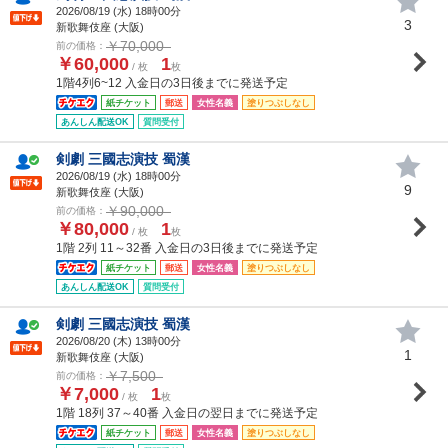
2026/08/19 (
水
) 18時00分
3
新歌舞伎座 (大阪)
￥70,000
前の価格：
￥60,000
1
/ 枚
枚
1階4列6~12 入金日の3日後までに発送予定
紙チケット
郵送
女性名義
塗りつぶしなし
あんしん配送OK
質問受付
剣劇 三國志演技 蜀漢
2026/08/19 (
水
) 18時00分
9
新歌舞伎座 (大阪)
￥90,000
前の価格：
￥80,000
1
/ 枚
枚
1階 2列 11～32番 入金日の3日後までに発送予定
紙チケット
郵送
女性名義
塗りつぶしなし
あんしん配送OK
質問受付
剣劇 三國志演技 蜀漢
2026/08/20 (
木
) 13時00分
1
新歌舞伎座 (大阪)
￥7,500
前の価格：
￥7,000
1
/ 枚
枚
1階 18列 37～40番 入金日の翌日までに発送予定
紙チケット
郵送
女性名義
塗りつぶしなし