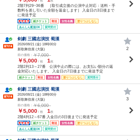
/ 枚
枚
2階7列29~36番 ［取引成立後の公演中止対応：送料・手
数料を差し引いた全額を返金します］ 入金日の3日後まで
に発送予定
紙チケット
郵送
女性名義
塗りつぶしなし
あんしん配送OK
質問受付
剣劇 三國志演技 蜀漢
2026/08/21 (
金
) 18時00分
2
新歌舞伎座 (大阪)
￥7,000
前の価格：
￥5,000
1
/ 枚
枚
2階2列13～27番 公演中止の際には、お支払い額分の返
金対応いたします。 入金日の7日後までに発送予定
紙チケット
郵送
女性名義
塗りつぶしなし
質問受付
剣劇 三國志演技 蜀漢
2026/08/21 (
金
) 18時00分
3
新歌舞伎座 (大阪)
￥6,000
前の価格：
￥5,000
1
/ 枚
枚
2階4列12～67番 入金日の3日後までに発送予定
紙チケット
郵送
女性名義
塗りつぶしなし
あんしん配送OK
質問受付