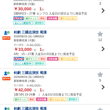
3
新歌舞伎座 (大阪)
￥30,000
1
/ 枚
枚
1階6列15～27番 センブロ 入金日の翌日までに発送予定
紙チケット
郵送
女性名義
塗りつぶしなし
あんしん配送OK
質問受付
剣劇 三國志演技 蜀漢
2026/08/19 (
水
) 18時00分
12
新歌舞伎座 (大阪)
￥40,000
前の価格：
￥33,000
1
/ 枚
枚
4列 15～27番 入金日の3日後までに発送予定
紙チケット
郵送
女性名義
塗りつぶしなし
あんしん配送OK
質問受付
剣劇 三國志演技 蜀漢
2026/08/19 (
水
) 18時00分
5
新歌舞伎座 (大阪)
￥46,000
前の価格：
￥42,000
1
/ 枚
枚
1階 5列 19-24番 ］ 入金日の3日後までに発送予定
紙チケット
郵送
女性名義
塗りつぶしなし
質問受付
剣劇 三國志演技 蜀漢