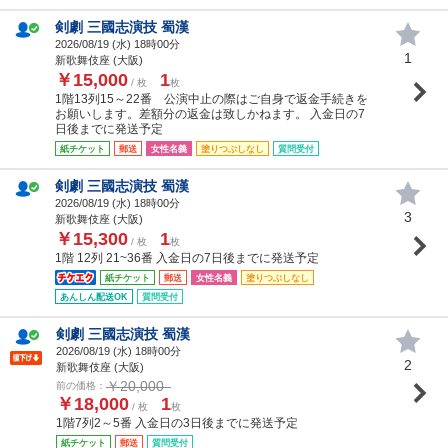
剣劇 三國志演技 蜀漢
2026/08/19 (
水
) 18時00分
1
新歌舞伎座 (大阪)
￥15,000
1
/ 枚
枚
1階13列15～22番 公演中止の際はご自身で返金手続きを
お願いします。差額分の返金は致しかねます。 入金日の7
日後までに発送予定
紙チケット
郵送
女性名義
塗りつぶしなし
質問受付
剣劇 三國志演技 蜀漢
2026/08/19 (
水
) 18時00分
3
新歌舞伎座 (大阪)
￥15,300
1
/ 枚
枚
1階 12列 21~36番 入金日の7日後までに発送予定
紙チケット
郵送
女性名義
塗りつぶしなし
あんしん配送OK
質問受付
剣劇 三國志演技 蜀漢
2026/08/19 (
水
) 18時00分
2
新歌舞伎座 (大阪)
￥20,000
前の価格：
￥18,000
1
/ 枚
枚
1階7列2～5番 入金日の3日後までに発送予定
紙チケット
郵送
質問受付