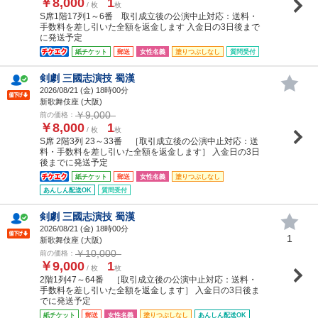
￥8,000
1
/ 枚
枚
S席1階17列1～6番 取引成立後の公演中止対応：送料・
手数料を差し引いた全額を返金します 入金日の3日後まで
に発送予定
紙チケット
郵送
女性名義
塗りつぶしなし
質問受付
剣劇 三國志演技 蜀漢
2026/08/21 (
金
) 18時00分
新歌舞伎座 (大阪)
￥9,000
前の価格：
￥8,000
1
/ 枚
枚
S席 2階3列 23～33番 ［取引成立後の公演中止対応：送
料・手数料を差し引いた全額を返金します］ 入金日の3日
後までに発送予定
紙チケット
郵送
女性名義
塗りつぶしなし
あんしん配送OK
質問受付
剣劇 三國志演技 蜀漢
2026/08/21 (
金
) 18時00分
1
新歌舞伎座 (大阪)
￥10,000
前の価格：
￥9,000
1
/ 枚
枚
2階1列47～64番 ［取引成立後の公演中止対応：送料・
手数料を差し引いた全額を返金します］ 入金日の3日後ま
でに発送予定
紙チケット
郵送
女性名義
塗りつぶしなし
あんしん配送OK