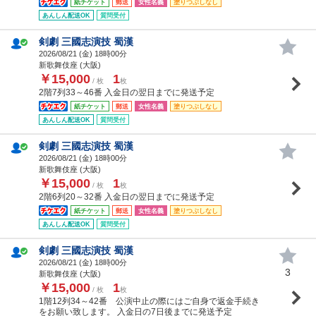
紙チケット
郵送
女性名義
塗りつぶしなし
あんしん配送OK
質問受付
剣劇 三國志演技 蜀漢
2026/08/21 (
金
) 18時00分
新歌舞伎座 (大阪)
￥15,000
1
/ 枚
枚
2階7列33～46番 入金日の翌日までに発送予定
紙チケット
郵送
女性名義
塗りつぶしなし
あんしん配送OK
質問受付
剣劇 三國志演技 蜀漢
2026/08/21 (
金
) 18時00分
新歌舞伎座 (大阪)
￥15,000
1
/ 枚
枚
2階6列20～32番 入金日の翌日までに発送予定
紙チケット
郵送
女性名義
塗りつぶしなし
あんしん配送OK
質問受付
剣劇 三國志演技 蜀漢
2026/08/21 (
金
) 18時00分
3
新歌舞伎座 (大阪)
￥15,000
1
/ 枚
枚
1階12列34～42番 公演中止の際にはご自身で返金手続き
をお願い致します。 入金日の7日後までに発送予定