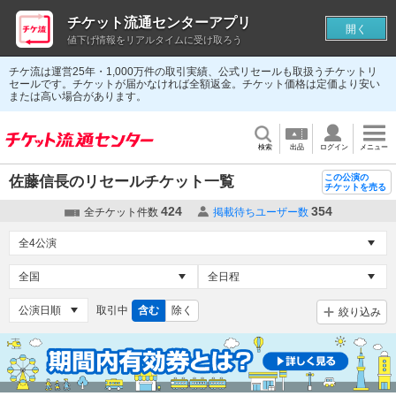
チケット流通センターアプリ
開く
値下げ情報をリアルタイムに受け取ろう
チケ流は運営25年・1,000万件の取引実績、公式リセールも取扱うチケットリ
セールです。チケットが届かなければ全額返金。チケット価格は定価より安い
または高い場合があります。
検索
出品
ログイン
メニュー
この公演の
佐藤信長のリセールチケット一覧
チケットを売る
424
354
全チケット件数
掲載待ちユーザー数
取引中
含む
除く
絞り込み