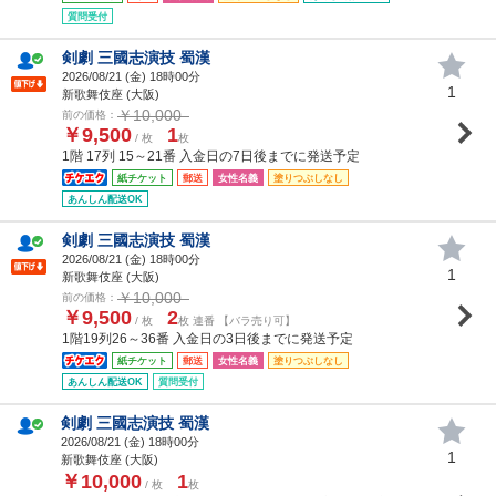
質問受付
剣劇 三國志演技 蜀漢
2026/08/21 (
金
) 18時00分
1
新歌舞伎座 (大阪)
￥10,000
前の価格：
￥9,500
1
/ 枚
枚
1階 17列 15～21番 入金日の7日後までに発送予定
紙チケット
郵送
女性名義
塗りつぶしなし
あんしん配送OK
剣劇 三國志演技 蜀漢
2026/08/21 (
金
) 18時00分
1
新歌舞伎座 (大阪)
￥10,000
前の価格：
￥9,500
2
/ 枚
枚 連番 【バラ売り可】
1階19列26～36番 入金日の3日後までに発送予定
紙チケット
郵送
女性名義
塗りつぶしなし
あんしん配送OK
質問受付
剣劇 三國志演技 蜀漢
2026/08/21 (
金
) 18時00分
1
新歌舞伎座 (大阪)
￥10,000
1
/ 枚
枚