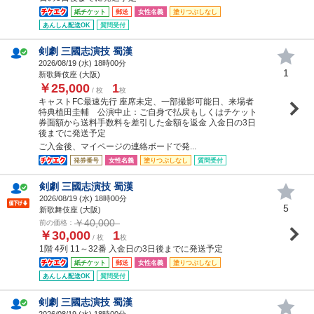
紙チケット
郵送
女性名義
塗りつぶしなし
あんしん配送OK
質問受付
剣劇 三國志演技 蜀漢
2026/08/19 (
水
) 18時00分
1
新歌舞伎座 (大阪)
￥25,000
1
/ 枚
枚
キャストFC最速先行 座席未定、一部撮影可能日、来場者
特典植田圭輔 公演中止：ご自身で払戻もしくはチケット
券面額から送料手数料を差引した金額を返金 入金日の3日
後までに発送予定
ご入金後、マイページの連絡ボードで発...
発券番号
女性名義
塗りつぶしなし
質問受付
剣劇 三國志演技 蜀漢
2026/08/19 (
水
) 18時00分
5
新歌舞伎座 (大阪)
￥40,000
前の価格：
￥30,000
1
/ 枚
枚
1階 4列 11～32番 入金日の3日後までに発送予定
紙チケット
郵送
女性名義
塗りつぶしなし
あんしん配送OK
質問受付
剣劇 三國志演技 蜀漢
2026/08/19 (
水
) 18時00分