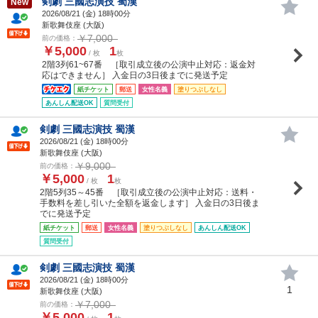
剣劇 三國志演技 蜀漢
New
2026/08/21 (
金
) 18時00分
新歌舞伎座 (大阪)
￥7,000
前の価格：
￥5,000
1
/ 枚
枚
2階3列61~67番 ［取引成立後の公演中止対応：返金対
応はできません］ 入金日の3日後までに発送予定
紙チケット
郵送
女性名義
塗りつぶしなし
あんしん配送OK
質問受付
剣劇 三國志演技 蜀漢
2026/08/21 (
金
) 18時00分
新歌舞伎座 (大阪)
￥9,000
前の価格：
￥5,000
1
/ 枚
枚
2階5列35～45番 ［取引成立後の公演中止対応：送料・
手数料を差し引いた全額を返金します］ 入金日の3日後ま
でに発送予定
紙チケット
郵送
女性名義
塗りつぶしなし
あんしん配送OK
質問受付
剣劇 三國志演技 蜀漢
2026/08/21 (
金
) 18時00分
1
新歌舞伎座 (大阪)
￥7,000
前の価格：
￥5,000
1