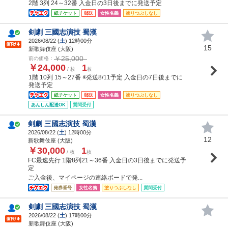
2階 3列 24～32番 入金日の3日後までに発送予定
紙チケット
郵送
女性名義
塗りつぶしなし
剣劇 三國志演技 蜀漢
2026/08/22 (
土
) 12時00分
15
新歌舞伎座 (大阪)
￥25,000
前の価格：
￥24,000
1
/ 枚
枚
1階 10列 15～27番 ※発送8/11予定 入金日の7日後までに
発送予定
紙チケット
郵送
女性名義
塗りつぶしなし
あんしん配送OK
質問受付
剣劇 三國志演技 蜀漢
2026/08/22 (
土
) 12時00分
12
新歌舞伎座 (大阪)
￥30,000
1
/ 枚
枚
FC最速先行 1階8列21～36番 入金日の3日後までに発送予
定
ご入金後、マイページの連絡ボードで発...
発券番号
女性名義
塗りつぶしなし
質問受付
剣劇 三國志演技 蜀漢
2026/08/22 (
土
) 17時00分
新歌舞伎座 (大阪)