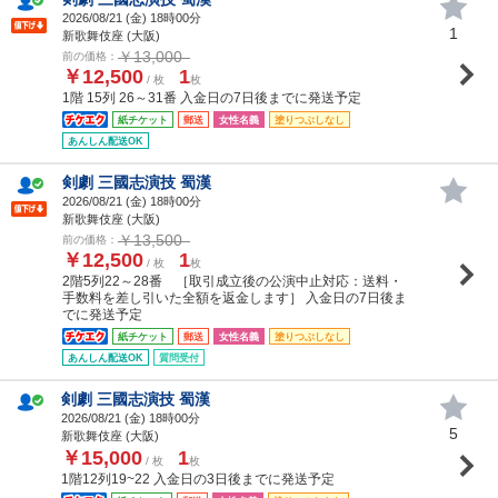
2026/08/21 (
金
) 18時00分
1
新歌舞伎座 (大阪)
￥13,000
前の価格：
￥12,500
1
/ 枚
枚
1階 15列 26～31番 入金日の7日後までに発送予定
紙チケット
郵送
女性名義
塗りつぶしなし
あんしん配送OK
剣劇 三國志演技 蜀漢
2026/08/21 (
金
) 18時00分
新歌舞伎座 (大阪)
￥13,500
前の価格：
￥12,500
1
/ 枚
枚
2階5列22～28番 ［取引成立後の公演中止対応：送料・
手数料を差し引いた全額を返金します］ 入金日の7日後ま
でに発送予定
紙チケット
郵送
女性名義
塗りつぶしなし
あんしん配送OK
質問受付
剣劇 三國志演技 蜀漢
2026/08/21 (
金
) 18時00分
5
新歌舞伎座 (大阪)
￥15,000
1
/ 枚
枚
1階12列19~22 入金日の3日後までに発送予定