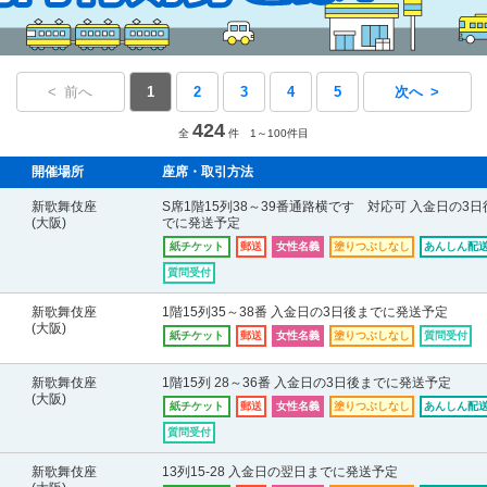
< 前へ
1
2
3
4
5
次へ >
424
全
件 1～100件目
開催場所
座席・取引方法
新歌舞伎座
S席1階15列38～39番通路横です 対応可 入金日の3日
(大阪)
でに発送予定
紙チケット
郵送
女性名義
塗りつぶしなし
あんしん配送
質問受付
新歌舞伎座
1階15列35～38番 入金日の3日後までに発送予定
(大阪)
紙チケット
郵送
女性名義
塗りつぶしなし
質問受付
新歌舞伎座
1階15列 28～36番 入金日の3日後までに発送予定
(大阪)
紙チケット
郵送
女性名義
塗りつぶしなし
あんしん配送
質問受付
新歌舞伎座
13列15-28 入金日の翌日までに発送予定