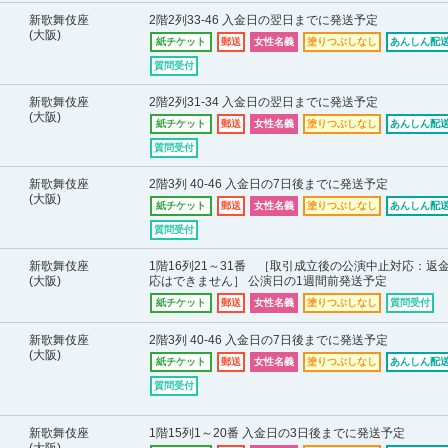
新歌舞伎座
2階2列33-46 入金日の翌日までに発送予定
(大阪)
紙チケット
郵送
女性名義
塗りつぶしなし
あんしん配送
質問受付
新歌舞伎座
2階2列31-34 入金日の翌日までに発送予定
(大阪)
紙チケット
郵送
女性名義
塗りつぶしなし
あんしん配送
質問受付
新歌舞伎座
2階3列 40-46 入金日の7日後までに発送予定
(大阪)
紙チケット
郵送
女性名義
塗りつぶしなし
あんしん配送
質問受付
新歌舞伎座
1階16列21～31番 ［取引成立後の公演中止対応：返
(大阪)
応はできません］ 公演日の1週間前発送予定
紙チケット
郵送
女性名義
塗りつぶしなし
質問受付
新歌舞伎座
2階3列 40-46 入金日の7日後までに発送予定
(大阪)
紙チケット
郵送
女性名義
塗りつぶしなし
あんしん配送
質問受付
新歌舞伎座
1階15列1～20番 入金日の3日後までに発送予定