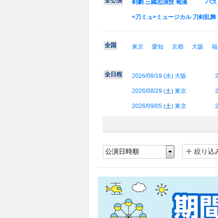
全公演
剣劇 三國志演技 蜀漢
パス
<刀ミュ>ミュージカル 刀剣乱舞 
全国
東京
愛知
京都
大阪
福
全日程
2026/08/19 (
水
) 大阪
2
2026/08/29 (
土
) 東京
2
2026/09/05 (
土
) 東京
2
絞り込