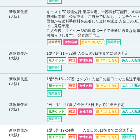
質問受付
新歌舞伎座
キャストFC最速先行 座席未定、一部撮影可能日、来場
(大阪)
典植田圭輔 公演中止：ご自身で払戻もしくはチケッ
面額から送料手数料を差引した金額を返金 入金日の3日
でに発送予定
ご入金後、マイページの連絡ボードで発券に必要な情
お知らせします。 発券期間内...
発券番号
女性名義
塗りつぶしなし
質問受付
新歌舞伎座
1階 4列 11～32番 入金日の3日後までに発送予定
(大阪)
紙チケット
郵送
女性名義
塗りつぶしなし
あんしん配送
質問受付
新歌舞伎座
1階6列15～27番 センブロ 入金日の翌日までに発送予
(大阪)
紙チケット
郵送
女性名義
塗りつぶしなし
あんしん配送
質問受付
新歌舞伎座
4列 15～27番 入金日の3日後までに発送予定
(大阪)
紙チケット
郵送
女性名義
塗りつぶしなし
あんしん配送
質問受付
新歌舞伎座
1階 5列 19-24番 ］ 入金日の3日後までに発送予定
(大阪)
紙チケット
郵送
女性名義
塗りつぶしなし
質問受付