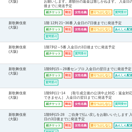
(大阪)
お願いします。差額分の返金は致しかねます。 入金日の
後までに発送予定
紙チケット
郵送
女性名義
塗りつぶしなし
質問受付
新歌舞伎座
1階 12列 21~36番 入金日の7日後までに発送予定
(大阪)
紙チケット
郵送
女性名義
塗りつぶしなし
あんしん配送
質問受付
新歌舞伎座
1階7列2～5番 入金日の3日後までに発送予定
(大阪)
紙チケット
郵送
質問受付
新歌舞伎座
1階9列15～28番センブロ 入金日の翌日までに発送予定
(大阪)
紙チケット
郵送
女性名義
塗りつぶしなし
あんしん配送
質問受付
新歌舞伎座
1階9列11~14 ［取引成立後の公演中止対応：返金対
(大阪)
できません］ 入金日の翌日までに発送予定
紙チケット
郵送
女性名義
塗りつぶしなし
質問受付
新歌舞伎座
1階9列15-28 ご自身で払い戻しをお願いいたします 
(大阪)
日の3日後までに発送予定
紙チケット
郵送
女性名義
塗りつぶしなし
あんしん配送