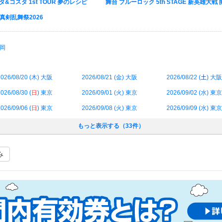
タ&コスタ 1st TOUR 夢のレシピ
舞台 ブルーロック 5th STAGE 新英雄大戦 
真剣乱舞祭2026
岡
026/08/20 (
木
) 大阪
2026/08/21 (
金
) 大阪
2026/08/22 (
土
) 大阪
026/08/30 (
日
) 東京
2026/09/01 (
火
) 東京
2026/09/02 (
水
) 東京
026/09/06 (
日
) 東京
2026/09/08 (
火
) 東京
2026/09/09 (
水
) 東京
もっと表示する（33件）
み