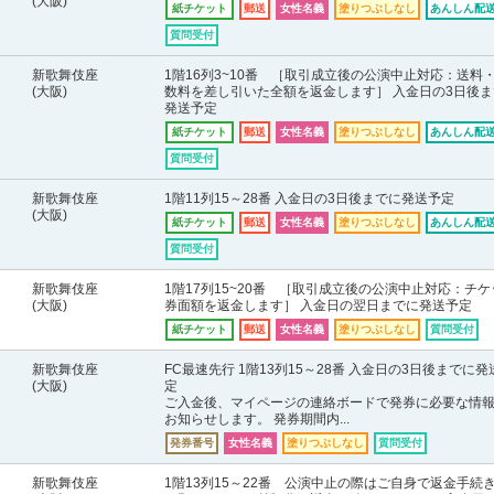
(大阪)
紙チケット
郵送
女性名義
塗りつぶしなし
あんしん配送
質問受付
新歌舞伎座
1階16列3~10番 ［取引成立後の公演中止対応：送料
(大阪)
数料を差し引いた全額を返金します］ 入金日の3日後ま
発送予定
紙チケット
郵送
女性名義
塗りつぶしなし
あんしん配送
質問受付
新歌舞伎座
1階11列15～28番 入金日の3日後までに発送予定
(大阪)
紙チケット
郵送
女性名義
塗りつぶしなし
あんしん配送
質問受付
新歌舞伎座
1階17列15~20番 ［取引成立後の公演中止対応：チケ
(大阪)
券面額を返金します］ 入金日の翌日までに発送予定
紙チケット
郵送
女性名義
塗りつぶしなし
質問受付
新歌舞伎座
FC最速先行 1階13列15～28番 入金日の3日後までに発
(大阪)
定
ご入金後、マイページの連絡ボードで発券に必要な情
お知らせします。 発券期間内...
発券番号
女性名義
塗りつぶしなし
質問受付
新歌舞伎座
1階13列15～22番 公演中止の際はご自身で返金手続