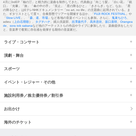
4月に3rdEP「袖の汀」と精力的に楽曲を制作してきた。代表曲は「向こう髪」「白い花」「銃
口」「光暈」「旅」「傘の中の手」「笑止」「星の降るひと」「きさらぎ」など。なお、「星
の降るひと」はEテレNHKドキュメンタリー「no art, no life」の主題曲に起用されている。ま
た、ギタリストとして度々、合奏形態でツアーを開催するほか、「
FUJI ROCK FESTIVAL
」や
「
Slow LIVE
」、「
森、道、市場
」など各地の音楽イベントにも参加。さらに、
鬼束ちひろ
、
adieu（
上白石萌歌
）、
タグチハナ
、婦人倶楽部、
吉澤嘉代子
、
高井息吹
、
坂口喜咲
、
Orangea
de
、
sora tob sakana
など他のアーティストらの作品やライブに参加したり、楽曲提供をしたり
と、音楽界で着実に存在感を発揮する期待の音楽家だ。
ライブ・コンサート
演劇・舞台
スポーツ
イベント・レジャー・その他
施設利用券／株主優待券／割引券
お出かけ
海外のチケット