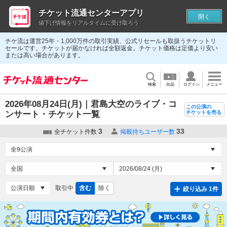
チケット流通センターアプリ
開く
値下げ情報をリアルタイムに受け取ろう
チケ流は運営25年・1,000万件の取引実績、公式リセールも取扱うチケットリ
セールです。チケットが届かなければ全額返金。チケット価格は定価より安い
または高い場合があります。
検索
出品
ログイン
メニュー
2026年08月24日(月)｜君島大空のライブ・コ
この公演の
ンサート・チケット一覧
チケットを売る
3
33
全チケット件数
掲載待ちユーザー数
取引中
含む
除く
絞り込み 1件