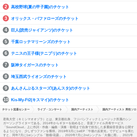
高校野球(夏の甲子園)のチケット
オリックス・バファローズのチケット
巨人(読売ジャイアンツ)のチケット
千葉ロッテマリーンズのチケット
テニスの王子様(テニプリ)のチケット
阪神タイガースのチケット
埼玉西武ライオンズのチケット
あんさんぶるスターズ!(あんスタ)のチケット
Kis-My-Ft2(キスマイ)のチケット
チケット流通センター
ライブ・コンサート
国内アーティスト
国内アーティスト 男性ソロ
君島大空（キミシマオオゾラ）とは、東京都出身、フジパシフィックミュージック所属のシン
ガーソングライターである。2014年からギターを始めると、音楽ファイル共有サービス
「SoundCloud」上に作詞・作曲・編曲・演奏・歌唱まで自身で担当した多重録音音源を公開す
るようになり、少しずつファンを獲得。2019年3月に1stEP「午後の反射光」でデビューを果た
すと、同年7月に1stシングル「散瞳/花曇」、2020年7月に2ndシングル「火傷に雨」、2021年