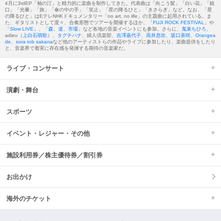
4月に3rdEP「袖の汀」と精力的に楽曲を制作してきた。代表曲は「向こう髪」「白い花」「銃
口」「光暈」「旅」「傘の中の手」「笑止」「星の降るひと」「きさらぎ」など。なお、「星
の降るひと」はEテレNHKドキュメンタリー「no art, no life」の主題曲に起用されている。ま
た、ギタリストとして度々、合奏形態でツアーを開催するほか、「
FUJI ROCK FESTIVAL
」や
「
Slow LIVE
」、「
森、道、市場
」など各地の音楽イベントにも参加。さらに、
鬼束ちひろ
、
adieu（
上白石萌歌
）、
タグチハナ
、婦人倶楽部、
吉澤嘉代子
、
高井息吹
、
坂口喜咲
、
Orangea
de
、
sora tob sakana
など他のアーティストらの作品やライブに参加したり、楽曲提供をしたり
と、音楽界で着実に存在感を発揮する期待の音楽家だ。
ライブ・コンサート
演劇・舞台
スポーツ
イベント・レジャー・その他
施設利用券／株主優待券／割引券
お出かけ
海外のチケット