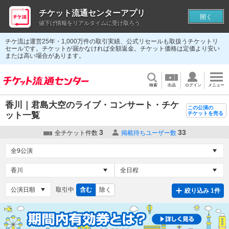
チケット流通センターアプリ
開く
値下げ情報をリアルタイムに受け取ろう
チケ流は運営25年・1,000万件の取引実績、公式リセールも取扱うチケットリ
セールです。チケットが届かなければ全額返金。チケット価格は定価より安い
または高い場合があります。
検索
出品
ログイン
メニュー
香川｜君島大空のライブ・コンサート・チケ
この公演の
ット一覧
チケットを売る
3
33
全チケット件数
掲載待ちユーザー数
取引中
含む
除く
絞り込み 1件