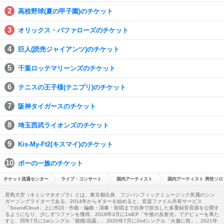
高校野球(夏の甲子園)のチケット
オリックス・バファローズのチケット
巨人(読売ジャイアンツ)のチケット
千葉ロッテマリーンズのチケット
テニスの王子様(テニプリ)のチケット
阪神タイガースのチケット
埼玉西武ライオンズのチケット
Kis-My-Ft2(キスマイ)のチケット
ポーの一族のチケット
チケット流通センター
ライブ・コンサート
国内アーティスト
国内アーティスト 男性ソロ
君島大空（キミシマオオゾラ）とは、東京都出身、フジパシフィックミュージック所属のシン
ガーソングライターである。2014年からギターを始めると、音楽ファイル共有サービス
「SoundCloud」上に作詞・作曲・編曲・演奏・歌唱まで自身で担当した多重録音音源を公開す
るようになり、少しずつファンを獲得。2019年3月に1stEP「午後の反射光」でデビューを果た
すと、同年7月に1stシングル「散瞳/花曇」、2020年7月に2ndシングル「火傷に雨」、2021年