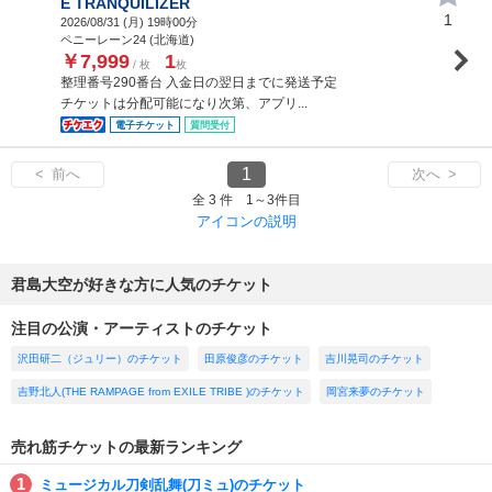
E TRANQUILIZER
1
2026/08/31 (
月
) 19時00分
ペニーレーン24 (北海道)
￥7,999
1
/ 枚
枚
整理番号290番台 入金日の翌日までに発送予定
チケットは分配可能になり次第、アプリ...
電子チケット
質問受付
1
< 前へ
次へ >
全 3 件 1～3件目
アイコンの説明
君島大空が好きな方に人気のチケット
注目の公演・アーティストのチケット
沢田研二（ジュリー）のチケット
田原俊彦のチケット
吉川晃司のチケット
吉野北人(THE RAMPAGE from EXILE TRIBE )のチケット
岡宮来夢のチケット
売れ筋チケットの最新ランキング
ミュージカル刀剣乱舞(刀ミュ)のチケット