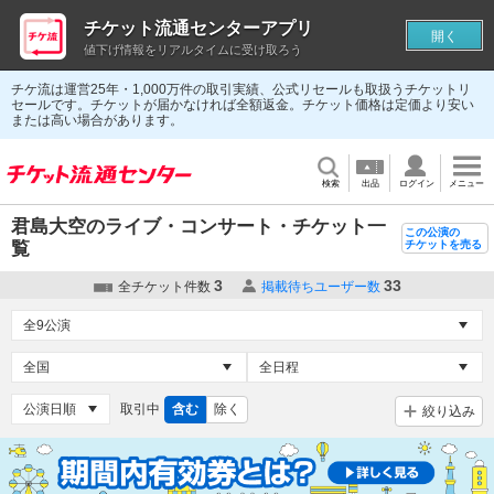
チケット流通センターアプリ
開く
値下げ情報をリアルタイムに受け取ろう
チケ流は運営25年・1,000万件の取引実績、公式リセールも取扱うチケットリ
セールです。チケットが届かなければ全額返金。チケット価格は定価より安い
または高い場合があります。
検索
出品
ログイン
メニュー
君島大空のライブ・コンサート・チケット一
この公演の
覧
チケットを売る
3
33
全チケット件数
掲載待ちユーザー数
取引中
含む
除く
絞り込み