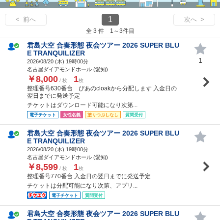
1
< 前へ
次へ >
全 3 件 1～3件目
君島大空 合奏形態 夜会ツアー 2026 SUPER BLU
E TRANQUILIZER
1
2026/08/20 (
木
) 19時00分
名古屋ダイアモンドホール (愛知)
￥8,000
1
/ 枚
枚
整理番号630番台 ぴあのcloakから分配します 入金日の
翌日までに発送予定
チケットはダウンロード可能になり次第...
電子チケット
女性名義
塗りつぶしなし
質問受付
君島大空 合奏形態 夜会ツアー 2026 SUPER BLU
E TRANQUILIZER
2026/08/20 (
木
) 19時00分
名古屋ダイアモンドホール (愛知)
￥8,599
1
/ 枚
枚
整理番号770番台 入金日の翌日までに発送予定
チケットは分配可能になり次第、アプリ...
電子チケット
質問受付
君島大空 合奏形態 夜会ツアー 2026 SUPER BLU