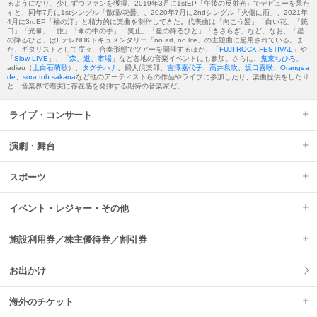
るようになり、少しずつファンを獲得。2019年3月に1stEP「午後の反射光」でデビューを果た
すと、同年7月に1stシングル「散瞳/花曇」、2020年7月に2ndシングル「火傷に雨」、2021年
4月に3rdEP「袖の汀」と精力的に楽曲を制作してきた。代表曲は「向こう髪」「白い花」「銃
口」「光暈」「旅」「傘の中の手」「笑止」「星の降るひと」「きさらぎ」など。なお、「星
の降るひと」はEテレNHKドキュメンタリー「no art, no life」の主題曲に起用されている。ま
た、ギタリストとして度々、合奏形態でツアーを開催するほか、「
FUJI ROCK FESTIVAL
」や
「
Slow LIVE
」、「
森、道、市場
」など各地の音楽イベントにも参加。さらに、
鬼束ちひろ
、
adieu（
上白石萌歌
）、
タグチハナ
、婦人倶楽部、
吉澤嘉代子
、
高井息吹
、
坂口喜咲
、
Orangea
de
、
sora tob sakana
など他のアーティストらの作品やライブに参加したり、楽曲提供をしたり
と、音楽界で着実に存在感を発揮する期待の音楽家だ。
ライブ・コンサート
演劇・舞台
スポーツ
イベント・レジャー・その他
施設利用券／株主優待券／割引券
お出かけ
海外のチケット