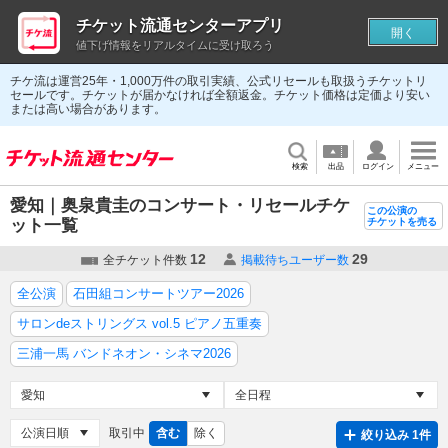
チケット流通センターアプリ
開く
値下げ情報をリアルタイムに受け取ろう
チケ流は運営25年・1,000万件の取引実績、公式リセールも取扱うチケットリ
セールです。チケットが届かなければ全額返金。チケット価格は定価より安い
または高い場合があります。
検索
出品
ログイン
メニュー
愛知｜奥泉貴圭のコンサート・リセールチケ
この公演の
ット一覧
チケットを売る
12
29
全チケット件数
掲載待ちユーザー数
全公演
石田組コンサートツアー2026
サロンdeストリングス vol.5 ピアノ五重奏
三浦一馬 バンドネオン・シネマ2026
取引中
含む
除く
絞り込み 1件