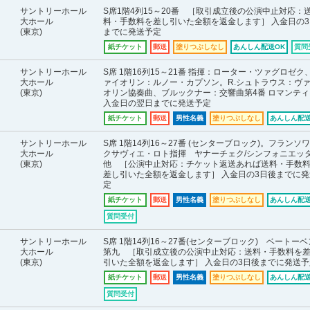
サントリーホール
S席1階4列15～20番 ［取引成立後の公演中止対応：
大ホール
料・手数料を差し引いた全額を返金します］ 入金日の3
(東京)
までに発送予定
紙チケット
郵送
塗りつぶしなし
あんしん配送OK
質問
サントリーホール
S席 1階16列15～21番 指揮：ローター・ツァグロゼク
大ホール
ァイオリン：ルノー・カプソン。R.シュトラウス：ヴ
(東京)
オリン協奏曲、ブルックナー：交響曲第4番 ロマンティ
入金日の翌日までに発送予定
紙チケット
郵送
男性名義
塗りつぶしなし
あんしん配送
サントリーホール
S席 1階14列16～27番 (センターブロック)。フランソ
大ホール
クサヴィエ・ロト指揮 ヤナーチェク/シンフォニエッ
(東京)
他 ［公演中止対応：チケット返送あれば送料・手数
差し引いた全額を返金します］ 入金日の3日後までに発
定
紙チケット
郵送
男性名義
塗りつぶしなし
あんしん配送
質問受付
サントリーホール
S席 1階14列16～27番(センターブロック) ベートーベ
大ホール
第九 ［取引成立後の公演中止対応：送料・手数料を
(東京)
引いた全額を返金します］ 入金日の3日後までに発送予
紙チケット
郵送
男性名義
塗りつぶしなし
あんしん配送
質問受付