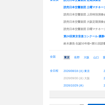
読売日本交響楽団 定期演奏会
読売日本交響楽団 土曜マチネー
読売日本交響楽団 上田特別演奏
読売日本交響楽団 大阪定期演奏会
読売日本交響楽団 日曜マチネー
第24回東京音楽コンクール 優
鈴木康浩 生誕50年祭<第51回
全国
東京
長野
大阪
山口
全日程
2026/08/18 (
火
) 東京
2
2026/09/30 (
水
) 大阪
2
2026/10/29 (
木
)
2