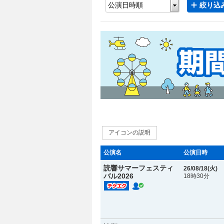
絞り込み
アイコンの説明
公演名
公演日時
読響サマーフェスティ
26/08/18(
火
)
バル2026
18時30分