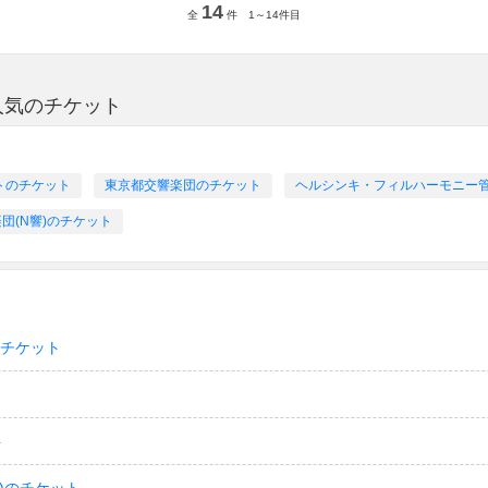
14
全
件 1～14件目
人気のチケット
トのチケット
東京都交響楽団のチケット
ヘルシンキ・フィルハーモニー管弦
楽団(N響)のチケット
のチケット
ト