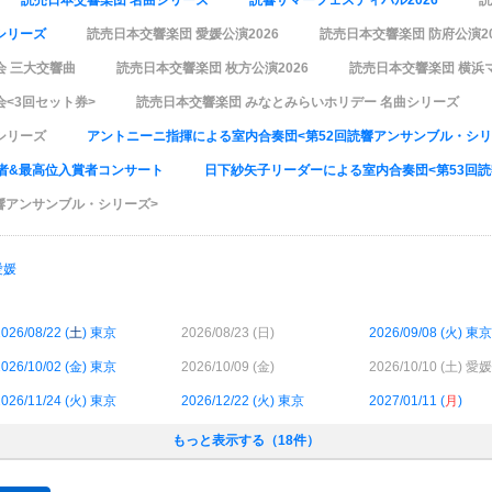
読売日本交響楽団 名曲シリーズ
読響サマーフェスティバル2026
読
シリーズ
読売日本交響楽団 愛媛公演2026
読売日本交響楽団 防府公演20
会 三大交響曲
読売日本交響楽団 枚方公演2026
読売日本交響楽団 横浜
<3回セット券>
読売日本交響楽団 みなとみらいホリデー 名曲シリーズ
シリーズ
アントニーニ指揮による室内合奏団<第52回読響アンサンブル・シリ
勝者&最高位入賞者コンサート
日下紗矢子リーダーによる室内合奏団<第53回
読響アンサンブル・シリーズ>
愛媛
026/08/22 (
土
) 東京
2026/08/23 (
日
)
2026/09/08 (
火
) 東京
026/10/02 (
金
) 東京
2026/10/09 (
金
)
2026/10/10 (
土
) 愛媛
026/11/24 (
火
) 東京
2026/12/22 (
火
) 東京
2027/01/11 (
月
)
もっと表示する（18件）