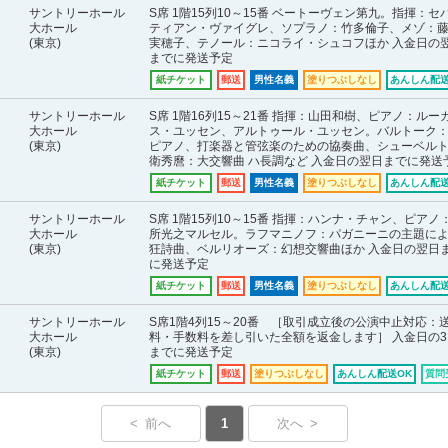
サントリーホール
S席 1階15列10～15番 ベートーヴェン第九。指揮：セ
大ホール
ティアン・ヴァイグレ、ソプラノ：竹多倫子、メゾ：
(東京)
実穂子、テノール：ニコライ・シュコフほか 入金日の
までに発送予定
紙チケット
郵送
男性名義
塗りつぶしなし
あんしん配送
サントリーホール
S席 1階16列15～21番 指揮：山田和樹、ピアノ：ルー
大ホール
ス・ユッセン、アルトゥール・ユッセン。バルトーク：
(東京)
ピアノ、打楽器と管弦楽のための協奏曲、シューベルト
衛秀麿：大交響曲 ハ長調など 入金日の翌日までに発送
紙チケット
郵送
男性名義
塗りつぶしなし
あんしん配送
サントリーホール
S席 1階15列10～15番 指揮：ハンナ・チャン、ピアノ
大ホール
所光之マルセル。ラフマニノフ：パガニーニの主題に
(東京)
狂詩曲、ベルリオーズ：幻想交響曲ほか 入金日の翌日
に発送予定
紙チケット
郵送
男性名義
塗りつぶしなし
あんしん配送
サントリーホール
S席1階4列15～20番 ［取引成立後の公演中止対応：
大ホール
料・手数料を差し引いた全額を返金します］ 入金日の3
(東京)
までに発送予定
紙チケット
郵送
塗りつぶしなし
あんしん配送OK
質問
< 前へ
1
次へ >