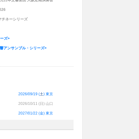
売日本交響楽団 大阪定期演奏会
26
マチネーシリーズ
ーズ>
読響アンサンブル・シリーズ>
2026/09/19 (
土
) 東京
2026/10/11 (
日
) 山口
2027/01/22 (
金
) 東京