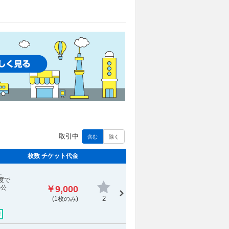
取引中
含む
除く
枚数 チケット代金
ん、
度で
の公
￥9,000
ま
2
(1枚のみ)
付