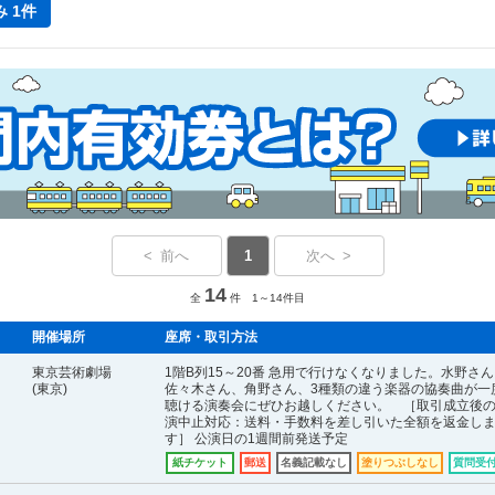
 1件
< 前へ
1
次へ >
14
全
件 1～14件目
開催場所
座席・取引方法
東京芸術劇場
1階B列15～20番 急用で行けなくなりました。水野さ
(東京)
佐々木さん、角野さん、3種類の違う楽器の協奏曲が一
聴ける演奏会にぜひお越しください。 ［取引成立後
演中止対応：送料・手数料を差し引いた全額を返金し
す］ 公演日の1週間前発送予定
紙チケット
郵送
名義記載なし
塗りつぶしなし
質問受