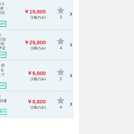
バス
藤村
￥19,800
翌日
3
(1枚のみ)
OK
カ
2台
￥29,800
/近
4
予定
(1枚のみ)
OK
：田
よる
￥9,800
まで
2
(1枚のみ)
OK
送
日後
￥8,800
4
(1枚のみ)
受付