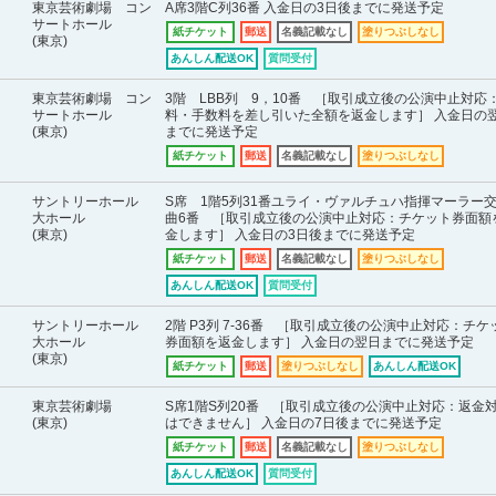
東京芸術劇場 コン
A席3階C列36番 入金日の3日後までに発送予定
サートホール
紙チケット
郵送
名義記載なし
塗りつぶしなし
(東京)
あんしん配送OK
質問受付
東京芸術劇場 コン
3階 LBB列 9，10番 ［取引成立後の公演中止対応
サートホール
料・手数料を差し引いた全額を返金します］ 入金日の
(東京)
までに発送予定
紙チケット
郵送
名義記載なし
塗りつぶしなし
サントリーホール
S席 1階5列31番ユライ・ヴァルチュハ指揮マーラー
大ホール
曲6番 ［取引成立後の公演中止対応：チケット券面額
(東京)
金します］ 入金日の3日後までに発送予定
紙チケット
郵送
名義記載なし
塗りつぶしなし
あんしん配送OK
質問受付
サントリーホール
2階 P3列 7-36番 ［取引成立後の公演中止対応：チケ
大ホール
券面額を返金します］ 入金日の翌日までに発送予定
(東京)
紙チケット
郵送
塗りつぶしなし
あんしん配送OK
東京芸術劇場
S席1階S列20番 ［取引成立後の公演中止対応：返金
(東京)
はできません］ 入金日の7日後までに発送予定
紙チケット
郵送
名義記載なし
塗りつぶしなし
あんしん配送OK
質問受付