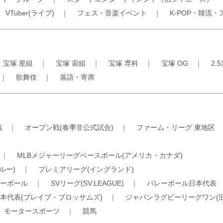
｜
VTuber(ライブ)
｜
フェス・音楽イベント
｜
K-POP・韓流・
｜
宝塚 星組
｜
宝塚 宙組
｜
宝塚 専科
｜
宝塚 OG
｜
2.
｜
歌舞伎
｜
落語・寄席
戦
｜
オープン戦(春季非公式試合)
｜
ファーム・リーグ 東地区
｜
MLBメジャーリーグベースボール(アメリカ・カナダ)
ルー)
｜
プレミアリーグ(イングランド)
ーボール
｜
SVリーグ(SV.LEAGUE)
｜
バレーボール日本代表
本代表(ブレイブ・ブロッサムズ)
｜
ジャパンラグビーリーグワン(
｜
モータースポーツ
｜
競馬