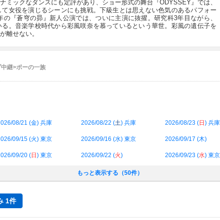
ナミックなダンスにも定評があり、ショー形式の舞台『ODYSSEY』では、
して女役を演じるシーンにも挑戦。下級生とは思えない色気のあるパフォー
2年の『蒼穹の昴』新人公演では、ついに主演に抜擢。研究科3年目ながら、
いる。音楽学校時代から彩風咲奈を慕っているという華世。彩風の遺伝子を
が離せない。
ブ中継>ポーの一族
026/08/21 (
金
) 兵庫
2026/08/22 (
土
) 兵庫
2026/08/23 (
日
) 兵庫
026/09/15 (
火
) 東京
2026/09/16 (
水
) 東京
2026/09/17 (
木
)
026/09/20 (
日
) 東京
2026/09/22 (
火
)
2026/09/23 (
水
) 東京
もっと表示する（50件）
 1件