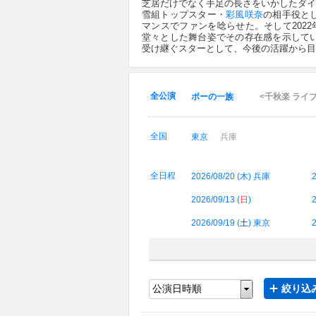
芝居だけでなく手足の長さをいかしたダイ
雪組トップスター・
彩風咲奈
の相手役と
マンスでファンを唸らせた。そして202
堂々とした舞台姿でその存在感を示して
受け継ぐスターとして、今後の活躍から目
全公演
ポーの一族
<千秋楽 ライ
全国
東京
兵庫
全日程
2026/08/20 (
木
) 兵庫
2
2026/09/13 (
日
)
2
2026/09/19 (
土
) 東京
2
絞り込み