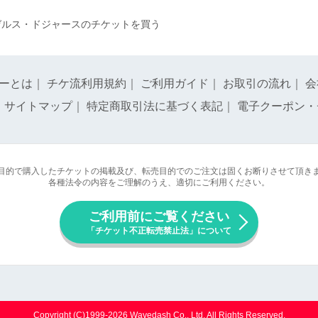
ゼルス・ドジャースのチケットを買う
ーとは
｜
チケ流利用規約
｜
ご利用ガイド
｜
お取引の流れ
｜
会
｜
サイトマップ
｜
特定商取引法に基づく表記
｜
電子クーポン・
目的で購入したチケットの掲載及び、転売目的でのご注文は固くお断りさせて頂き
各種法令の内容をご理解のうえ、適切にご利用ください。
ご利用前にご覧ください
「チケット不正転売禁止法」について
Copyright (C)1999-2026 Wavedash Co., Ltd. All Rights Reserved.