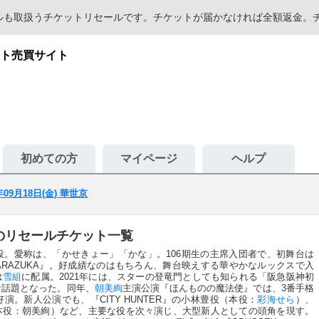
セールも取扱うチケットリセールです。チケットが届かなければ全額返金
ト売買サイト
初めての方
マイページ
ヘルプ
年09月18日(金) 華世京
世京のリセールチケット一覧
役。愛称は、「かせきょー」「かな」。106期生の主席入団者で、初舞台は
TAKARAZUKA』。好成績なのはもちろん、舞台映えする華やかなルックスで入
は
雪組
に配属。2021年には、スターの登竜門としても知られる「阪急阪神初
な話題となった。同年、
朝美絢
主演公演『ほんものの魔法使』では、3番手格
。新人公演でも、『CITY HUNTER』の小林豊役（本役：
彩海せら
）、
本役：朝美絢）など、主要な役を次々演じ、大型新人としての頭角を現す。