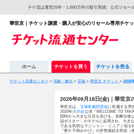
チケ流は運営25年・1,000万件の取引実績、公式リ
華世京｜チケット譲渡・購入が安心のリセール専用チケッ
ホーム
チケットを買う
チケットを売る
チケット流通センター
>
演劇・舞台
>
宝塚
>
華世京 チケット
>
2026
2026年09月18日(金)｜華
華世京は、
宝塚歌劇団
雪組
に所属する男
2020年の
月組
公演『WELCOME TO 
団時から大きな注目を浴びる。初舞台後
詣ポスター」のモデルに起用され、大き
である気弱なマジシャン・ニニアン役を好演
『夢介千両みやげ』の伊勢屋総太郎役（