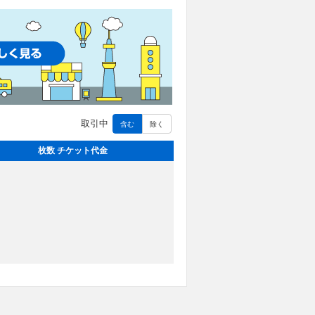
取引中
含む
除く
枚数 チケット代金