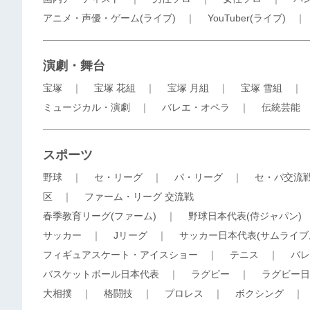
アニメ・声優・ゲーム(ライブ)
｜
YouTuber(ライブ)
演劇・舞台
宝塚
｜
宝塚 花組
｜
宝塚 月組
｜
宝塚 雪組
ミュージカル・演劇
｜
バレエ・オペラ
｜
伝統芸能
スポーツ
野球
｜
セ・リーグ
｜
パ・リーグ
｜
セ・パ交流
区
｜
ファーム・リーグ 交流戦
春季教育リーグ(ファーム)
｜
野球日本代表(侍ジャパン)
サッカー
｜
Jリーグ
｜
サッカー日本代表(サムライブ
フィギュアスケート・アイスショー
｜
テニス
｜
バレ
バスケットボール日本代表
｜
ラグビー
｜
ラグビー日
大相撲
｜
格闘技
｜
プロレス
｜
ボクシング