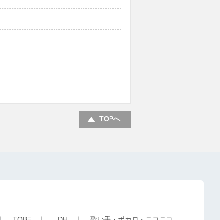
TOPへ
｜
TOBE
｜
LDH
｜
歌い手・ボカロ・ニコニコ