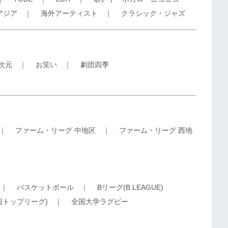
アジア
｜
海外アーティスト
｜
クラシック・ジャズ
5次元
｜
お笑い
｜
劇団四季
｜
ファーム・リーグ 中地区
｜
ファーム・リーグ 西地
｜
バスケットボール
｜
Bリーグ(B.LEAGUE)
旧トップリーグ)
｜
全国大学ラグビー