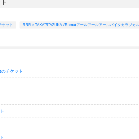
ット
チケット
RRR × TAKA"R"AZUKA √Rama(アールアールアールバイタカラ
)のチケット
ト
ット
ット