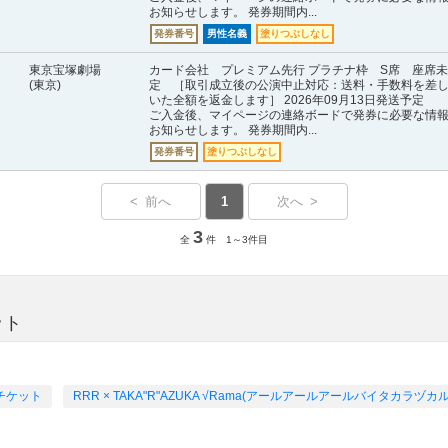
お知らせします。 発券期間内...
発券番号
男性名義
塗りつぶしなし
東京宝塚劇場
カード会社 プレミアム先行 プラチナ枠 S席 座席未
(東京)
定 ［取引成立後の公演中止対応：送料・手数料を差
いた全額を返金します］ 2026年09月13日発送予定
ご入金後、マイページの連絡ボードで発券に必要な情
お知らせします。 発券期間内...
発券番号
塗りつぶしなし
< 前へ
1
次へ >
3
全
件 1～3件目
ット
チケット
RRR × TAKA"R"AZUKA √Rama(アールアールアールバイタカラ