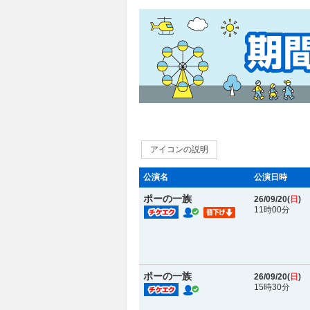
アイコンの説明
公演名
公演日時
ポーの一族
26/09/20(
日
)
11時00分
ポーの一族
26/09/20(
日
)
15時30分