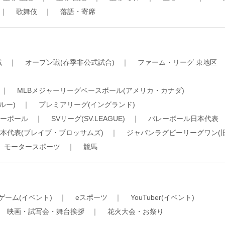
｜
歌舞伎
｜
落語・寄席
戦
｜
オープン戦(春季非公式試合)
｜
ファーム・リーグ 東地区
｜
MLBメジャーリーグベースボール(アメリカ・カナダ)
ルー)
｜
プレミアリーグ(イングランド)
ーボール
｜
SVリーグ(SV.LEAGUE)
｜
バレーボール日本代表
本代表(ブレイブ・ブロッサムズ)
｜
ジャパンラグビーリーグワン(
｜
モータースポーツ
｜
競馬
ゲーム(イベント)
｜
eスポーツ
｜
YouTuber(イベント)
｜
映画・試写会・舞台挨拶
｜
花火大会・お祭り