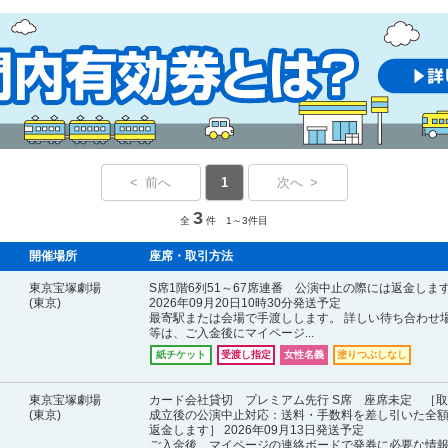
< 前へ
1
次へ >
3
全
件 1～3件目
開催場所
座席・取引方法
東京宝塚劇場
S席1階6列51～67席連番 公演中止の際には返金しま
(東京)
2026年09月20日10時30分発送予定
最寄駅または会場で手渡しします。 詳しい待ち合わせ
等は、ご入金後にマイページ...
紙チケット
受渡し指定
女性名義
塗りつぶしなし
東京宝塚劇場
カード会社貸切 プレミアム先行 S席 座席未定 ［
(東京)
成立後の公演中止対応：送料・手数料を差し引いた全
返金します］ 2026年09月13日発送予定
ご入金後、マイページの連絡ボードで発券に必要な情