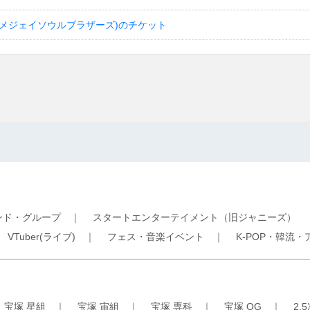
(サンダイメジェイソウルブラザーズ)のチケット
ンド・グループ
｜
スタートエンターテイメント（旧ジャニーズ）
｜
VTuber(ライブ)
｜
フェス・音楽イベント
｜
K-POP・韓流・
｜
宝塚 星組
｜
宝塚 宙組
｜
宝塚 専科
｜
宝塚 OG
｜
2.