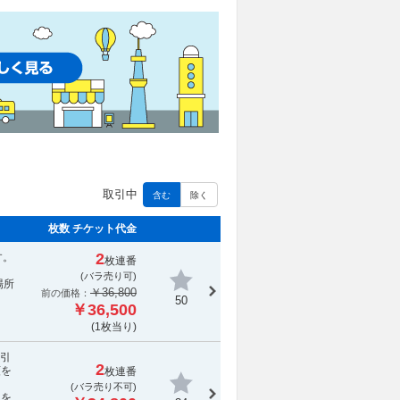
取引中
含む
除く
枚数 チケット代金
2
す。
枚連番
(バラ売り可)
場所
￥36,800
前の価格：
50
￥36,500
(1枚当り)
取引
2
額を
枚連番
(
バラ売り不可
)
報を