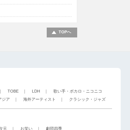
TOPへ
｜
TOBE
｜
LDH
｜
歌い手・ボカロ・ニコニコ
アジア
｜
海外アーティスト
｜
クラシック・ジャズ
5次元
｜
お笑い
｜
劇団四季