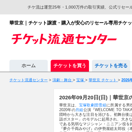
チケ流は運営25年・1,000万件の取引実績、公式リ
華世京｜チケット譲渡・購入が安心のリセール専用チケッ
ホーム
チケットを買う
チケットを売る
チケット流通センター
>
演劇・舞台
>
宝塚
>
華世京 チケット
>
2026
2026年09月20日(日)｜華
華世京は、
宝塚歌劇団
雪組
に所属する男
2020年の
月組
公演『WELCOME TO 
団時から大きな注目を浴びる。初舞台後
詣ポスター」のモデルに起用され、大き
である気弱なマジシャン・ニニアン役を好演
『夢介千両みやげ』の伊勢屋総太郎役（