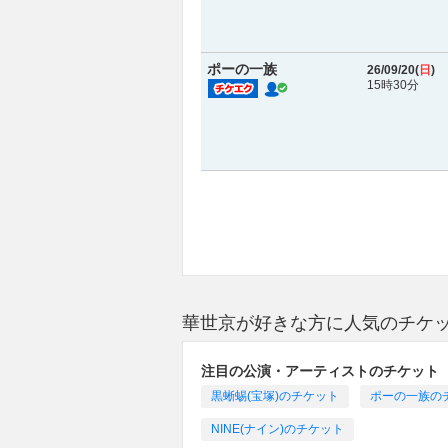
ポーの一族
26/09/20(
日
)
15時30分
華世京が好きな方に人気のチケ
注目の公演・アーティストのチケット
黒蜥蜴(宝塚)のチケット
ポーの一族の
NINE(ナイン)のチケット