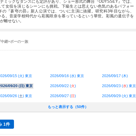
ナミックなダンスにも定評があり、ショー形式の舞台『ODYSSEY』では、
して女役を演じるシーンにも挑戦。下級生とは思えない色気のあるパフォー
2年の『蒼穹の昴』新人公演では、ついに主演に抜擢。研究科3年目ながら、
いる。音楽学校時代から彩風咲奈を慕っているという華世。彩風の遺伝子を
が離せない。
ブ中継>ポーの一族
026/09/15 (
火
) 東京
2026/09/16 (
水
) 東京
2026/09/17 (
木
)
2026/09/20 (
日
) 東京
2026/09/22 (
火
)
2026/09/23 (
水
) 東京
026/09/26 (
土
) 東京
2026/09/27 (
日
)
2026/09/29 (
火
) 東京
もっと表示する（50件）
 1件