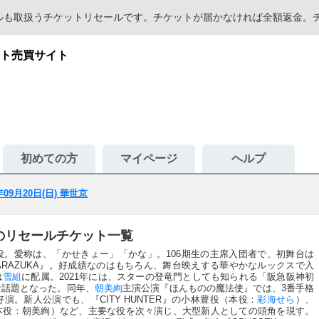
セールも取扱うチケットリセールです。チケットが届かなければ全額返金
ト売買サイト
初めての方
マイページ
ヘルプ
年09月20日(日) 華世京
世京のリセールチケット一覧
役。愛称は、「かせきょー」「かな」。106期生の主席入団者で、初舞台は
TAKARAZUKA』。好成績なのはもちろん、舞台映えする華やかなルックスで入
は
雪組
に配属。2021年には、スターの登竜門としても知られる「阪急阪神初
な話題となった。同年、
朝美絢
主演公演『ほんものの魔法使』では、3番手格
。新人公演でも、『CITY HUNTER』の小林豊役（本役：
彩海せら
）、
本役：朝美絢）など、主要な役を次々演じ、大型新人としての頭角を現す。