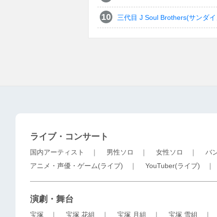
三代目 J Soul Brothers
ライブ・コンサート
国内アーティスト
｜
男性ソロ
｜
女性ソロ
｜
バ
アニメ・声優・ゲーム(ライブ)
｜
YouTuber(ライブ)
演劇・舞台
宝塚
｜
宝塚 花組
｜
宝塚 月組
｜
宝塚 雪組