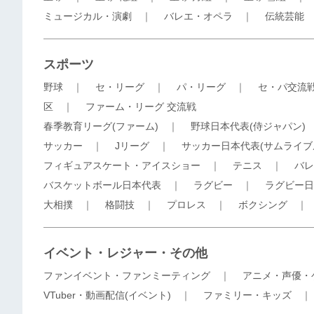
ミュージカル・演劇
｜
バレエ・オペラ
｜
伝統芸能
スポーツ
野球
｜
セ・リーグ
｜
パ・リーグ
｜
セ・パ交流
区
｜
ファーム・リーグ 交流戦
春季教育リーグ(ファーム)
｜
野球日本代表(侍ジャパン)
サッカー
｜
Jリーグ
｜
サッカー日本代表(サムライブ
フィギュアスケート・アイスショー
｜
テニス
｜
バレ
バスケットボール日本代表
｜
ラグビー
｜
ラグビー日
大相撲
｜
格闘技
｜
プロレス
｜
ボクシング
イベント・レジャー・その他
ファンイベント・ファンミーティング
｜
アニメ・声優・
VTuber・動画配信(イベント)
｜
ファミリー・キッズ