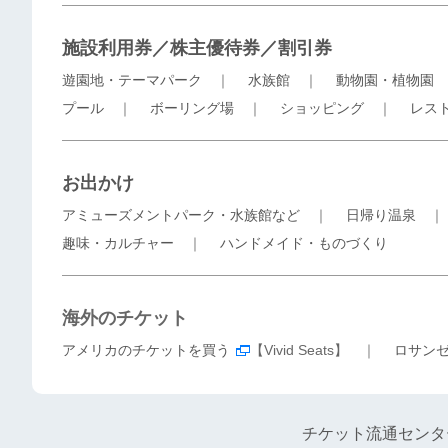
施設利用券／株主優待券／割引券
遊園地・テーマパーク
｜
水族館
｜
動物園・植物園
プール
｜
ボーリング場
｜
ショッピング
｜
レス
お出かけ
アミューズメントパーク・水族館など
｜
日帰り温泉
趣味・カルチャー
｜
ハンドメイド・ものづくり
海外のチケット
アメリカのチケットを買う
【Vivid Seats】 ｜
ロサン
チケット流通センタ