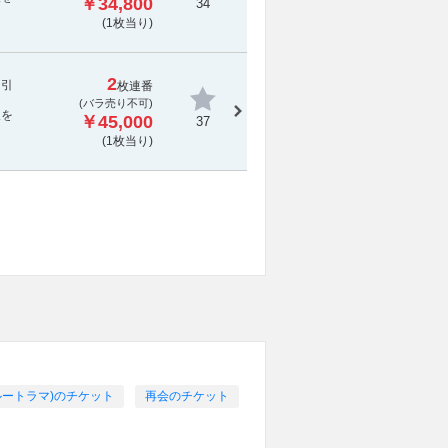
￥34,800
34
(1枚当り)
2
し引
枚連番
(
バラ売り不可
)
報を
￥45,000
37
(1枚当り)
ヅカルートラマ)のチケット
再会のチケット