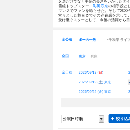
芝居だけでなく手足の長さをいかしたダイ
雪組トップスター・
彩風咲奈
の相手役と
マンスでファンを唸らせた。そして202
堂々とした舞台姿でその存在感を示して
受け継ぐスターとして、今後の活躍から目
全公演
ポーの一族
<千秋楽 ライ
全国
東京
兵庫
全日程
2026/09/13 (
日
)
2
2026/09/19 (
土
) 東京
2026/09/25 (
金
) 東京
2
絞り込み