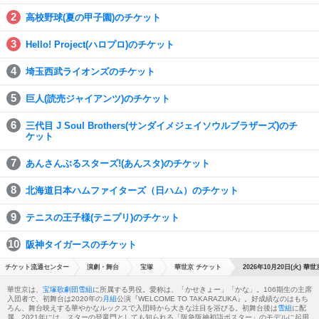
高校野球(夏の甲子園)のチケット
Hello! Project(ハロプロ)のチケット
埼玉西武ライオンズのチケット
巨人(読売ジャイアンツ)のチケット
三代目 J Soul Brothers(サンダイメジェイソウルブラザーズ)のチ
ケット
あんさんぶるスターズ!(あんスタ)のチケット
北海道日本ハムファイターズ（日ハム）のチケット
テニスの王子様(テニプリ)のチケット
阪神タイガースのチケット
チケット流通センター
演劇・舞台
宝塚
華世京 チケット
2026年10月20日(火) 華世
華世京は、
宝塚歌劇団
雪組
に所属する男役。愛称は、「かせきょー」「かな」。106期生の主席
入団者で、初舞台は2020年の
月組
公演『WELCOME TO TAKARAZUKA』。好成績なのはもち
ろん、舞台映えする華やかなルックスで入団時から大きな注目を浴びる。初舞台後は
雪組
に配
属。2021年には、スターの登竜門としても知られる「阪急阪神初詣ポスター」のモデルに起用