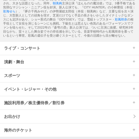
され、大きな話題となった。同年、
朝美絢
主演公演『ほんものの魔法使』では、3番手格である
気弱なマジシャン・ニニアン役を好演。新人公演でも、『CITY HUNTER』の小林豊役（本役：
彩海せら
）、『夢介千両みやげ』の伊勢屋総太郎役（本役：朝美絢）など、主要な役を次々演
じ、大型新人としての頭角を現す。芝居だけでなく手足の長さをいかしたダイナミックなダン
スにも定評があり、ショー形式の舞台『ODYSSEY』では、雪組トップスター・
彩風咲奈
の相
手役として女役を演じるシーンにも挑戦。下級生とは思えない色気のあるパフォーマンスでフ
ァンを唸らせた。そして2022年の『蒼穹の昴』新人公演では、ついに主演に抜擢。研究科3年
目ながら、堂々とした舞台姿でその存在感を示している。音楽学校時代から彩風咲奈を慕って
いるという華世。彩風の遺伝子を受け継ぐスターとして、今後の活躍から目が離せない。
ライブ・コンサート
演劇・舞台
スポーツ
イベント・レジャー・その他
施設利用券／株主優待券／割引券
お出かけ
海外のチケット