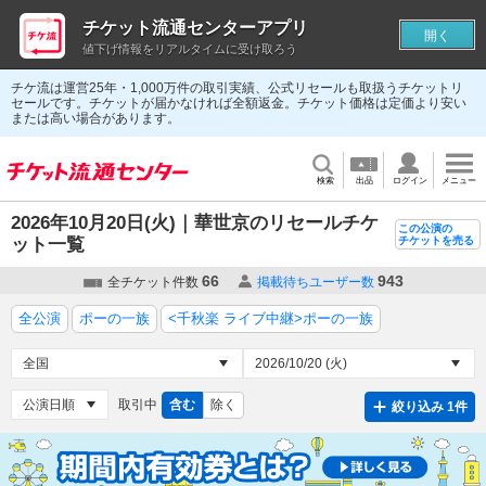
チケット流通センターアプリ
開く
値下げ情報をリアルタイムに受け取ろう
チケ流は運営25年・1,000万件の取引実績、公式リセールも取扱うチケットリ
セールです。チケットが届かなければ全額返金。チケット価格は定価より安い
または高い場合があります。
検索
出品
ログイン
メニュー
2026年10月20日(火)｜華世京のリセールチケ
この公演の
ット一覧
チケットを売る
66
943
全チケット件数
掲載待ちユーザー数
全公演
ポーの一族
<千秋楽 ライブ中継>ポーの一族
取引中
含む
除く
絞り込み 1件