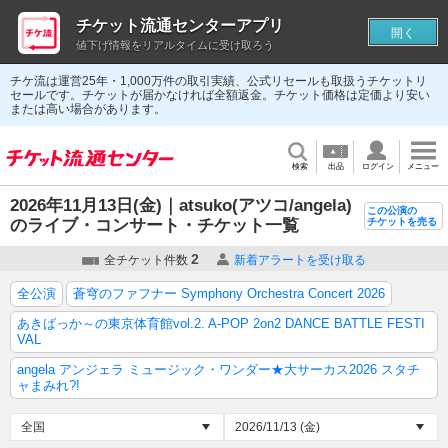
チケット流通センターアプリ
開く
値下げ情報をリアルタイムに受け取ろう
チケ流は運営25年・1,000万件の取引実績、公式リセールも取扱うチケットリ
セールです。チケットが届かなければ全額返金。チケット価格は定価より安い
または高い場合があります。
検索
出品
ログイン
メニュー
2026年11月13日(金)｜atsuko(アツコ/angela)
この公演の
のライブ・コンサート・チケット一覧
チケットを売る
2
全チケット件数
新着アラートを受け取る
全公演
蒼穹のファフナー Symphony Orchestra Concert 2026
あきばっか～の東京体育館vol.2. A-POP 2on2 DANCE BATTLE FESTI
VAL
angela アンジェラ ミュージック・ワンダー★大サーカス2026 スタチ
ャまみれ?!