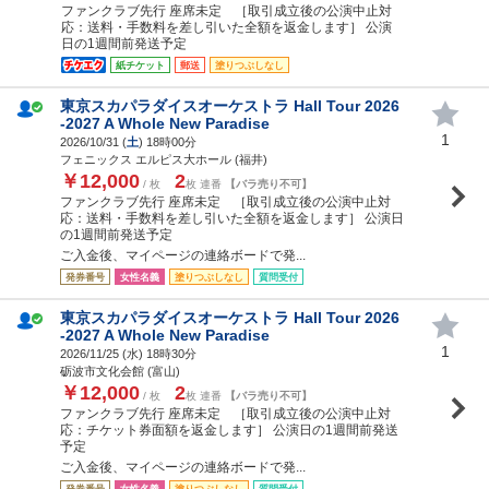
ファンクラブ先行 座席未定 ［取引成立後の公演中止対
応：送料・手数料を差し引いた全額を返金します］ 公演
日の1週間前発送予定
紙チケット
郵送
塗りつぶしなし
東京スカパラダイスオーケストラ Hall Tour 2026
-2027 A Whole New Paradise
1
2026/10/31 (
土
) 18時00分
フェニックス エルピス大ホール (福井)
￥12,000
2
/ 枚
枚 連番
【バラ売り不可】
ファンクラブ先行 座席未定 ［取引成立後の公演中止対
応：送料・手数料を差し引いた全額を返金します］ 公演日
の1週間前発送予定
ご入金後、マイページの連絡ボードで発...
発券番号
女性名義
塗りつぶしなし
質問受付
東京スカパラダイスオーケストラ Hall Tour 2026
-2027 A Whole New Paradise
1
2026/11/25 (
水
) 18時30分
砺波市文化会館 (富山)
￥12,000
2
/ 枚
枚 連番
【バラ売り不可】
ファンクラブ先行 座席未定 ［取引成立後の公演中止対
応：チケット券面額を返金します］ 公演日の1週間前発送
予定
ご入金後、マイページの連絡ボードで発...
発券番号
女性名義
塗りつぶしなし
質問受付