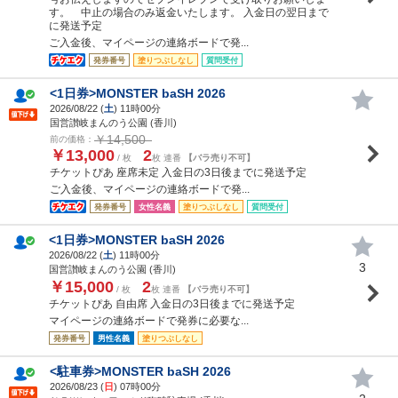
す。 中止の場合のみ返金いたします。 入金日の翌日まで
に発送予定
ご入金後、マイページの連絡ボードで発...
発券番号
塗りつぶしなし
質問受付
<1日券>MONSTER baSH 2026
2026/08/22 (
土
) 11時00分
国営讃岐まんのう公園 (香川)
￥14,500
前の価格：
￥13,000
2
/ 枚
枚 連番
【バラ売り不可】
チケットぴあ 座席未定 入金日の3日後までに発送予定
ご入金後、マイページの連絡ボードで発...
発券番号
女性名義
塗りつぶしなし
質問受付
<1日券>MONSTER baSH 2026
2026/08/22 (
土
) 11時00分
3
国営讃岐まんのう公園 (香川)
￥15,000
2
/ 枚
枚 連番
【バラ売り不可】
チケットぴあ 自由席 入金日の3日後までに発送予定
マイページの連絡ボードで発券に必要な...
発券番号
男性名義
塗りつぶしなし
<駐車券>MONSTER baSH 2026
2026/08/23 (
日
) 07時00分