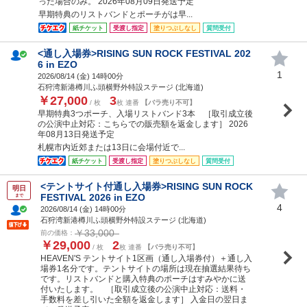
った場合のみ。 2026年08月09日発送予定
早期特典のリストバンドとポーチがは早...
紙チケット
受渡し指定
塗りつぶしなし
質問受付
<通し入場券>RISING SUN ROCK FESTIVAL 202
6 in EZO
1
2026/08/14 (
金
) 14時00分
石狩湾新港樽川ふ頭横野外特設ステージ (北海道)
￥27,000
3
/ 枚
枚 連番
【バラ売り不可】
早期特典3つポーチ、入場リストバンド3本 ［取引成立後
の公演中止対応：こちらでの販売額を返金します］ 2026
年08月13日発送予定
札幌市内近郊または13日に会場付近で...
紙チケット
受渡し指定
塗りつぶしなし
質問受付
<テントサイト付通し入場券>RISING SUN ROCK
明日
FESTIVAL 2026 in EZO
まで
4
2026/08/14 (
金
) 14時00分
石狩湾新港樽川ふ頭横野外特設ステージ (北海道)
￥33,000
前の価格：
￥29,000
2
/ 枚
枚 連番
【バラ売り不可】
HEAVEN'S テントサイト1区画（通し入場券付）＋通し入
場券1名分です。テントサイトの場所は現在抽選結果待ち
です。リストバンドと購入特典のポーチはすみやかに送
付いたします。 ［取引成立後の公演中止対応：送料・
手数料を差し引いた全額を返金します］ 入金日の翌日ま