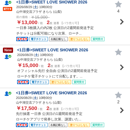
<1日券>SWEET LOVE SHOWER 2026
2026/08/29 (
土
) 10時00分
4
山中湖交流プラザ きらら (山梨)
￥15,000
前の価格：
￥13,000
2
/ 枚
枚 連番 【バラ売り可】
一日券 3枚購入の内2枚 公演日の2週間前発送予定
チケットは分配可能になり次第、ローチ...
電子チケット
名義記載なし
塗りつぶしなし
質問受付
<1日券>SWEET LOVE SHOWER 2026
New
2026/08/29 (
土
) 10時00分
山中湖交流プラザ きらら (山梨)
￥15,000
2
/ 枚
枚 連番 【バラ売り可】
オフィシャル先行 全自由 公演日の2週間前発送予定
ローチケ電子チケットにて分配します。...
電子チケット
塗りつぶしなし
質問受付
<1日券>SWEET LOVE SHOWER 2026
2026/08/29 (
土
) 10時00分
2
山中湖交流プラザ きらら (山梨)
￥17,500
2
/ 枚
枚 連番 【バラ売り可】
先行抽選 一日券 公演日の1週間前発送予定
ローチケアプリで発券し次第、譲渡いた...
電子チケット
名義記載なし
塗りつぶしなし
質問受付