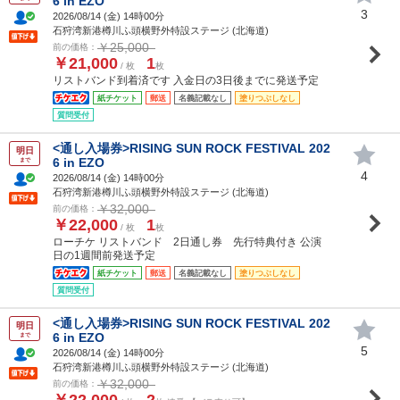
6 in EZO
3
2026/08/14 (
金
) 14時00分
石狩湾新港樽川ふ頭横野外特設ステージ (北海道)
￥25,000
前の価格：
￥21,000
1
/ 枚
枚
リストバンド到着済です 入金日の3日後までに発送予定
紙チケット
郵送
名義記載なし
塗りつぶしなし
質問受付
<通し入場券>RISING SUN ROCK FESTIVAL 202
明日
6 in EZO
まで
4
2026/08/14 (
金
) 14時00分
石狩湾新港樽川ふ頭横野外特設ステージ (北海道)
￥32,000
前の価格：
￥22,000
1
/ 枚
枚
ローチケ リストバンド 2日通し券 先行特典付き 公演
日の1週間前発送予定
紙チケット
郵送
名義記載なし
塗りつぶしなし
質問受付
<通し入場券>RISING SUN ROCK FESTIVAL 202
明日
6 in EZO
まで
5
2026/08/14 (
金
) 14時00分
石狩湾新港樽川ふ頭横野外特設ステージ (北海道)
￥32,000
前の価格：
￥22,000
2