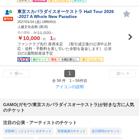
東京スカパラダイスオーケストラ Hall Tour 2026
-2027 A Whole New Paradise
2027/01/16 (
土
) 18時00分
上越文化会館 (新潟)
￥11,000
前の価格：
￥10,000
1
/ 枚
枚
ファンクラブ先行 座席未定 ［取引成立後の公演中止対
応：送料・手数料を差し引いた全額を返金します］ 公演
日の1週間前発送予定
紙チケット
郵送
名義記載なし
塗りつぶしなし
1
< 前へ
次へ >
全 56 件 1～56件目
アイコンの説明
GAMO(ガモウ/東京スカパラダイスオーケストラ)が好きな方に人気
のチケット
注目の公演・アーティストのチケット
沢田研二（ジュリー）のチケット
田原俊彦のチケット
吉川晃司のチケット