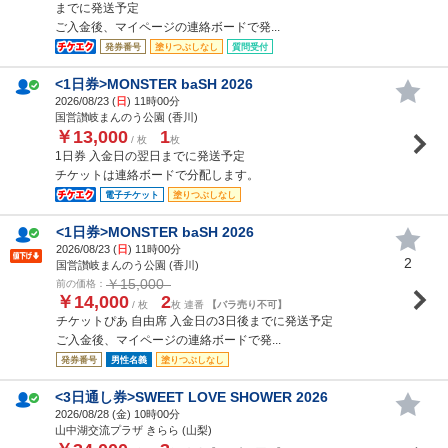
までに発送予定
ご入金後、マイページの連絡ボードで発...
発券番号
塗りつぶしなし
質問受付
<1日券>MONSTER baSH 2026
2026/08/23 (
日
) 11時00分
国営讃岐まんのう公園 (香川)
￥13,000
1
/ 枚
枚
1日券 入金日の翌日までに発送予定
チケットは連絡ボードで分配します。
電子チケット
塗りつぶしなし
<1日券>MONSTER baSH 2026
2026/08/23 (
日
) 11時00分
2
国営讃岐まんのう公園 (香川)
￥15,000
前の価格：
￥14,000
2
/ 枚
枚 連番
【バラ売り不可】
チケットぴあ 自由席 入金日の3日後までに発送予定
ご入金後、マイページの連絡ボードで発...
発券番号
男性名義
塗りつぶしなし
<3日通し券>SWEET LOVE SHOWER 2026
2026/08/28 (
金
) 10時00分
山中湖交流プラザ きらら (山梨)