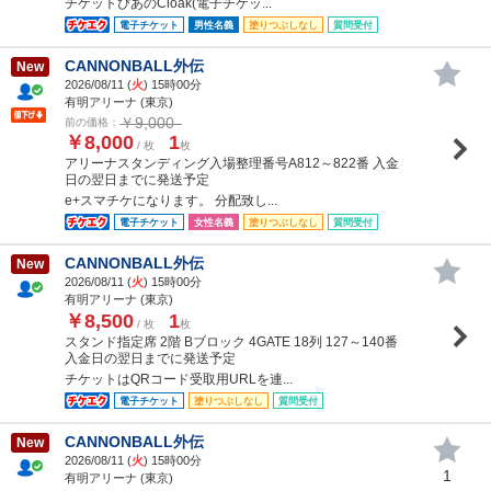
チケットぴあのCloak(電子チケッ...
電子チケット
男性名義
塗りつぶしなし
質問受付
CANNONBALL外伝
New
2026/08/11 (
火
) 15時00分
有明アリーナ (東京)
￥9,000
前の価格：
￥8,000
1
/ 枚
枚
アリーナスタンディング入場整理番号A812～822番 入金
日の翌日までに発送予定
e+スマチケになります。 分配致し...
電子チケット
女性名義
塗りつぶしなし
質問受付
CANNONBALL外伝
New
2026/08/11 (
火
) 15時00分
有明アリーナ (東京)
￥8,500
1
/ 枚
枚
スタンド指定席 2階 Bブロック 4GATE 18列 127～140番
入金日の翌日までに発送予定
チケットはQRコード受取用URLを連...
電子チケット
塗りつぶしなし
質問受付
CANNONBALL外伝
New
2026/08/11 (
火
) 15時00分
1
有明アリーナ (東京)