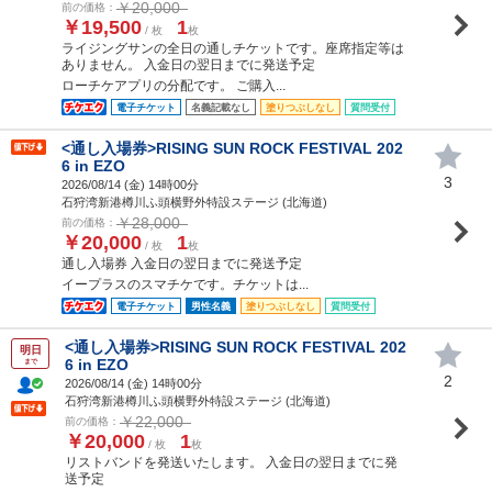
￥20,000
前の価格：
￥19,500
1
/ 枚
枚
ライジングサンの全日の通しチケットです。座席指定等は
ありません。 入金日の翌日までに発送予定
ローチケアプリの分配です。 ご購入...
電子チケット
名義記載なし
塗りつぶしなし
質問受付
<通し入場券>RISING SUN ROCK FESTIVAL 202
6 in EZO
3
2026/08/14 (
金
) 14時00分
石狩湾新港樽川ふ頭横野外特設ステージ (北海道)
￥28,000
前の価格：
￥20,000
1
/ 枚
枚
通し入場券 入金日の翌日までに発送予定
イープラスのスマチケです。チケットは...
電子チケット
男性名義
塗りつぶしなし
質問受付
<通し入場券>RISING SUN ROCK FESTIVAL 202
明日
6 in EZO
まで
2
2026/08/14 (
金
) 14時00分
石狩湾新港樽川ふ頭横野外特設ステージ (北海道)
￥22,000
前の価格：
￥20,000
1
/ 枚
枚
リストバンドを発送いたします。 入金日の翌日までに発
送予定