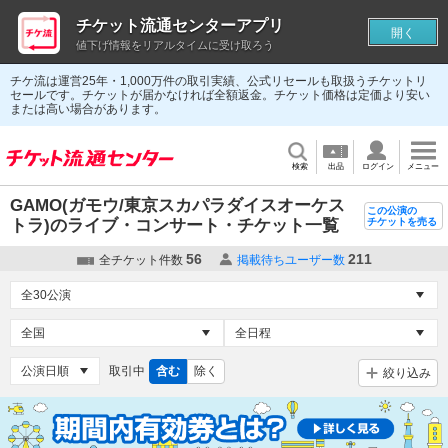
チケット流通センターアプリ
開く
値下げ情報をリアルタイムに受け取ろう
チケ流は運営25年・1,000万件の取引実績、公式リセールも取扱うチケットリ
セールです。チケットが届かなければ全額返金。チケット価格は定価より安い
または高い場合があります。
検索
出品
ログイン
メニュー
GAMO(ガモウ/東京スカパラダイスオーケス
この公演の
トラ)のライブ・コンサート・チケット一覧
チケットを売る
56
211
全チケット件数
掲載待ちユーザー数
取引中
含む
除く
絞り込み