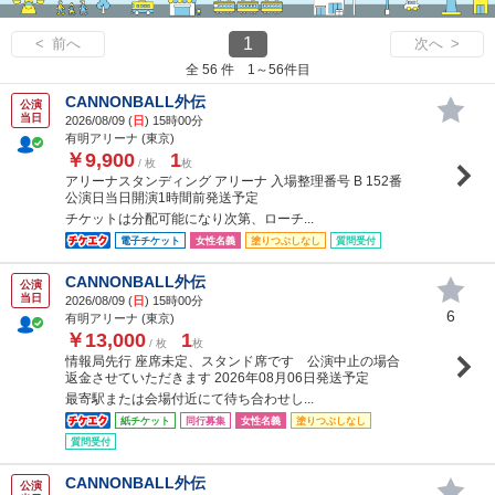
1
< 前へ
次へ >
全 56 件 1～56件目
CANNONBALL外伝
公演
当日
2026/08/09 (
日
) 15時00分
有明アリーナ (東京)
￥9,900
1
/ 枚
枚
アリーナスタンディング アリーナ 入場整理番号 B 152番
公演日当日開演1時間前発送予定
チケットは分配可能になり次第、ローチ...
電子チケット
女性名義
塗りつぶしなし
質問受付
CANNONBALL外伝
公演
当日
2026/08/09 (
日
) 15時00分
6
有明アリーナ (東京)
￥13,000
1
/ 枚
枚
情報局先行 座席未定、スタンド席です 公演中止の場合
返金させていただきます 2026年08月06日発送予定
最寄駅または会場付近にて待ち合わせし...
紙チケット
同行募集
女性名義
塗りつぶしなし
質問受付
CANNONBALL外伝
公演