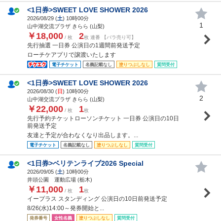
<1日券>SWEET LOVE SHOWER 2026
2026/08/29 (
土
) 10時00分
1
山中湖交流プラザ きらら (山梨)
￥18,000
2
/ 枚
枚 連番 【バラ売り可】
先行抽選 一日券 公演日の1週間前発送予定
ローチケアプリで譲渡いたします
電子チケット
名義記載なし
塗りつぶしなし
質問受付
<1日券>SWEET LOVE SHOWER 2026
2026/08/30 (
日
) 10時00分
2
山中湖交流プラザ きらら (山梨)
￥22,000
1
/ 枚
枚
先行予約チケットローソンチケット 一日券 公演日の10日
前発送予定
友達と予定が合わなくなり出品します。...
電子チケット
名義記載なし
塗りつぶしなし
質問受付
<1日券>ベリテンライブ2026 Special
2026/09/05 (
土
) 10時00分
井頭公園 運動広場 (栃木)
￥11,000
1
/ 枚
枚
イープラス スタンディング 公演日の10日前発送予定
8/26(水)14:00～発券開始と...
発券番号
女性名義
塗りつぶしなし
質問受付