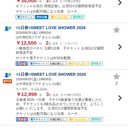
￥34,000
3
/ 枚
枚 連番
【バラ売り不可】
オフィシャル先行 席指定無し 公演日の2週間前発送予定
チケットは分配可能になり次第、ローチ...
電子チケット
男性名義
塗りつぶしなし
質問受付
<1日券>SWEET LOVE SHOWER 2026
2026/08/29 (
土
) 10時00分
山中湖交流プラザ きらら (山梨)
￥12,500
2
/ 枚
枚 連番 【バラ売り可】
一般発売ローチケ 土曜1日券、子チケット 公演日の2週間
前発送予定
ローチケ電子チケットは8/18分配開...
電子チケット
名義記載なし
塗りつぶしなし
質問受付
<1日券>SWEET LOVE SHOWER 2026
2026/08/29 (
土
) 10時00分
2
山中湖交流プラザ きらら (山梨)
￥13,500
前の価格：
￥12,999
3
/ 枚
枚 連番
【バラ売り不可】
主催者 8/29 一日券 子チケ3枚家族で当選が重複したた
め、子チケットを3枚出品させていただきます。よろしく
お願いいたします。 公演日の2週間前発送予定
チケットは分配可能になり次第、ローチ...
電子チケット
名義記載なし
塗りつぶしなし
質問受付