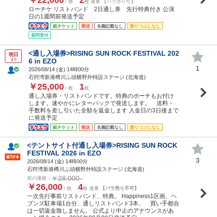
/ 枚
枚 連番 【バラ売り可】
ローチケ リストバンド 2日通し券 先行特典付き 公演
日の1週間前発送予定
紙チケット
郵送
名義記載なし
塗りつぶしなし
質問受付
<通し入場券>RISING SUN ROCK FESTIVAL 202
明日
6 in EZO
まで
1
2026/08/14 (
金
) 14時00分
石狩湾新港樽川ふ頭横野外特設ステージ (北海道)
￥25,000
1
/ 枚
枚
通し入場券・リストバンドです。特典のポーチもお付け
します。速やかにレターパックで発送します。 送料・
手数料を差し引いた全額を返金します 入金日の3日後まで
に発送予定
紙チケット
郵送
名義記載なし
塗りつぶしなし
<テントサイト付通し入場券>RISING SUN ROCK
FESTIVAL 2026 in EZO
3
2026/08/14 (
金
) 14時00分
石狩湾新港樽川ふ頭横野外特設ステージ (北海道)
￥28,000
前の価格：
￥26,000
4
/ 枚
枚 連番
【バラ売り不可】
一次先行事前リストバンド、特典。 Happiness1区画、ヘ
ブンズ駐車場1台分、通しリストバンド3本、 買い手都合
は一切返金致しません。 公式より中止のアナウンスがあ