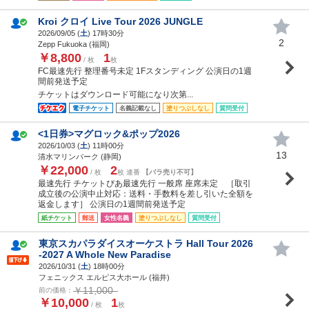
Kroi クロイ Live Tour 2026 JUNGLE
2026/09/05 (
土
) 17時30分
2
Zepp Fukuoka (福岡)
￥8,800
1
/ 枚
枚
FC最速先行 整理番号未定 1Fスタンディング 公演日の1週
間前発送予定
チケットはダウンロード可能になり次第...
電子チケット
名義記載なし
塗りつぶしなし
質問受付
<1日券>マグロック&ポップ2026
2026/10/03 (
土
) 11時00分
13
清水マリンパーク (静岡)
￥22,000
2
/ 枚
枚 連番
【バラ売り不可】
最速先行 チケットぴあ最速先行 一般席 座席未定 ［取引
成立後の公演中止対応：送料・手数料を差し引いた全額を
返金します］ 公演日の1週間前発送予定
紙チケット
郵送
女性名義
塗りつぶしなし
質問受付
東京スカパラダイスオーケストラ Hall Tour 2026
-2027 A Whole New Paradise
2026/10/31 (
土
) 18時00分
フェニックス エルピス大ホール (福井)
￥11,000
前の価格：
￥10,000
1
/ 枚
枚