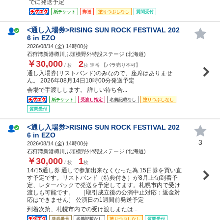
でに発送予定
紙チケット
郵送
塗りつぶしなし
質問受付
<通し入場券>RISING SUN ROCK FESTIVAL 202
6 in EZO
2026/08/14 (
金
) 14時00分
石狩湾新港樽川ふ頭横野外特設ステージ (北海道)
￥30,000
2
/ 枚
枚 連番
【バラ売り不可】
通し入場券(リストバンド)のみなので、座席はありませ
ん。 2026年08月14日10時00分発送予定
会場で手渡しします。 詳しい待ち合...
紙チケット
受渡し指定
名義記載なし
塗りつぶしなし
質問受付
<通し入場券>RISING SUN ROCK FESTIVAL 202
6 in EZO
3
2026/08/14 (
金
) 14時00分
石狩湾新港樽川ふ頭横野外特設ステージ (北海道)
￥30,000
1
/ 枚
枚
14/15通し券 通しで参加出来なくなった為.15日券を買い直
す予定です。リストバンド（特典付き）が8月上旬到着予
定、レターパックで発送を予定してます。札幌市内で受け
渡しも可能です。 ［取引成立後の公演中止対応：返金対
応はできません］ 公演日の1週間前発送予定
到着次第、札幌市内での受け渡しまたは...
発券番号
名義記載なし
塗りつぶしなし
質問受付