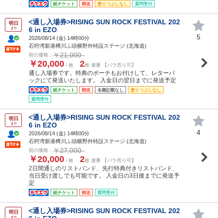
紙チケット
郵送
塗りつぶしなし
質問受付
<通し入場券>RISING SUN ROCK FESTIVAL 202
明日
6 in EZO
まで
5
2026/08/14 (
金
) 14時00分
石狩湾新港樽川ふ頭横野外特設ステージ (北海道)
￥21,000
前の価格：
￥20,000
2
/ 枚
枚 連番 【バラ売り可】
通し入場券です。特典のポーチもお付けして、レターパ
ックにて発送いたします。 入金日の翌日までに発送予定
紙チケット
郵送
名義記載なし
塗りつぶしなし
質問受付
<通し入場券>RISING SUN ROCK FESTIVAL 202
明日
6 in EZO
まで
4
2026/08/14 (
金
) 14時00分
石狩湾新港樽川ふ頭横野外特設ステージ (北海道)
￥27,000
前の価格：
￥20,000
2
/ 枚
枚 連番 【バラ売り可】
2日間通しのリストバンド、先行特典付きリストバンド、
当日受け渡しでも可能です。 入金日の3日後までに発送予
定
紙チケット
郵送
質問受付
<通し入場券>RISING SUN ROCK FESTIVAL 202
明日
まで