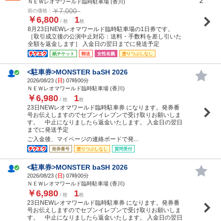
2
ＮＥＷレオマワールド臨時駐車場 (香川)
￥7,000
前の価格：
￥6,800
1
/ 枚
枚
8月23日NEWレオマワールド臨時駐車場の1日券です。
［取引成立後の公演中止対応：送料・手数料を差し引いた
全額を返金します］ 入金日の翌日までに発送予定
紙チケット
郵送
女性名義
塗りつぶしなし
<駐車券>MONSTER baSH 2026
2026/08/23 (
日
) 07時00分
ＮＥＷレオマワールド臨時駐車場 (香川)
￥6,980
1
/ 枚
枚
23日NEWレオマワールド臨時駐車券 になります。発券番
号お伝えしますのでセブンイレブンで受け取りお願いしま
す。 中止になりましたら返金いたします。 入金日の翌日
までに発送予定
ご入金後、マイページの連絡ボードで発...
発券番号
塗りつぶしなし
質問受付
<駐車券>MONSTER baSH 2026
2026/08/23 (
日
) 07時00分
ＮＥＷレオマワールド臨時駐車場 (香川)
￥6,980
1
/ 枚
枚
23日NEWレオマワールド臨時駐車券 になります。発券番
号お伝えしますのでセブンイレブンで受け取りお願いしま
す。 中止になりましたら返金いたします。 入金日の翌日