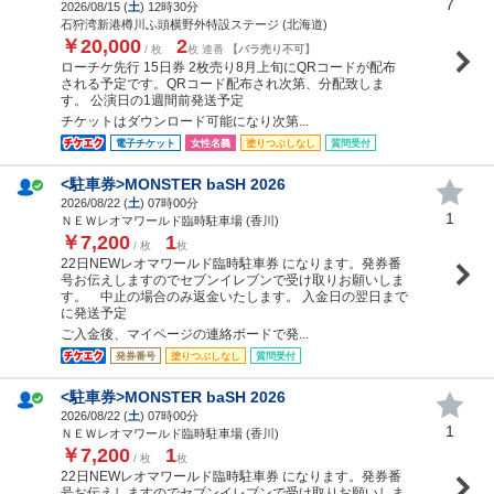
7
2026/08/15 (
土
) 12時30分
石狩湾新港樽川ふ頭横野外特設ステージ (北海道)
￥20,000
2
/ 枚
枚 連番
【バラ売り不可】
ローチケ先行 15日券 2枚売り8月上旬にQRコードが配布
される予定です。QRコード配布され次第、分配致しま
す。 公演日の1週間前発送予定
チケットはダウンロード可能になり次第...
電子チケット
女性名義
塗りつぶしなし
質問受付
<駐車券>MONSTER baSH 2026
2026/08/22 (
土
) 07時00分
1
ＮＥＷレオマワールド臨時駐車場 (香川)
￥7,200
1
/ 枚
枚
22日NEWレオマワールド臨時駐車券 になります。発券番
号お伝えしますのでセブンイレブンで受け取りお願いしま
す。 中止の場合のみ返金いたします。 入金日の翌日まで
に発送予定
ご入金後、マイページの連絡ボードで発...
発券番号
塗りつぶしなし
質問受付
<駐車券>MONSTER baSH 2026
2026/08/22 (
土
) 07時00分
1
ＮＥＷレオマワールド臨時駐車場 (香川)
￥7,200
1
/ 枚
枚
22日NEWレオマワールド臨時駐車券 になります。発券番
号お伝えしますのでセブンイレブンで受け取りお願いしま