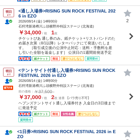
<通し入場券>RISING SUN ROCK FESTIVAL 202
明日
6 in EZO
まで
2
2026/08/14 (
金
) 14時00分
石狩湾新港樽川ふ頭横野外特設ステージ (北海道)
￥34,000
1
/ 枚
枚
チケットぴあ 通し券のみ。紙チケット+リストバンドのた
め届き次第（8/1以降）レターパックにて発送いたしま
す。 ［取引成立後の公演中止対応：送料・手数料を差
し引いた全額を返金します］ 公演日の1週間前発送予定
紙チケット
郵送
塗りつぶしなし
質問受付
<テントサイト付通し入場券>RISING SUN ROCK
明日
FESTIVAL 2026 in EZO
まで
2026/08/14 (
金
) 14時00分
石狩湾新港樽川ふ頭横野外特設ステージ (北海道)
￥37,500
前の価格：
￥37,000
2
/ 枚
枚 連番
【バラ売り不可】
ヘブンズテントサイト通し入場券付き 入金日の3日後まで
に発送予定
紙チケット
郵送
女性名義
塗りつぶしなし
質問受付
<1日券>RISING SUN ROCK FESTIVAL 2026 in E
ZO