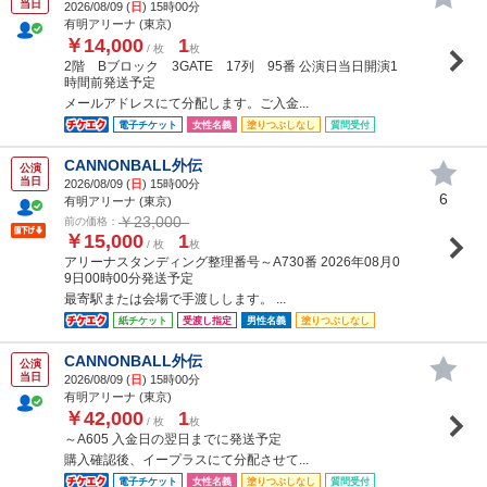
当日
2026/08/09 (
日
) 15時00分
有明アリーナ (東京)
￥14,000
1
/ 枚
枚
2階 Bブロック 3GATE 17列 95番 公演日当日開演1
時間前発送予定
メールアドレスにて分配します。ご入金...
電子チケット
女性名義
塗りつぶしなし
質問受付
CANNONBALL外伝
公演
当日
2026/08/09 (
日
) 15時00分
6
有明アリーナ (東京)
￥23,000
前の価格：
￥15,000
1
/ 枚
枚
アリーナスタンディング整理番号～A730番 2026年08月0
9日00時00分発送予定
最寄駅または会場で手渡しします。 ...
紙チケット
受渡し指定
男性名義
塗りつぶしなし
CANNONBALL外伝
公演
当日
2026/08/09 (
日
) 15時00分
有明アリーナ (東京)
￥42,000
1
/ 枚
枚
～A605 入金日の翌日までに発送予定
購入確認後、イープラスにて分配させて...
電子チケット
女性名義
塗りつぶしなし
質問受付