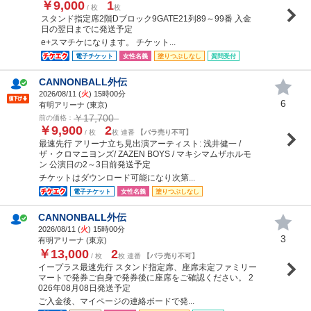
￥9,000
1
/ 枚
枚
スタンド指定席2階Dブロック9GATE21列89～99番 入金
日の翌日までに発送予定
e+スマチケになります。 チケット...
電子チケット
女性名義
塗りつぶしなし
質問受付
CANNONBALL外伝
2026/08/11 (
火
) 15時00分
6
有明アリーナ (東京)
￥17,700
前の価格：
￥9,900
2
/ 枚
枚 連番
【バラ売り不可】
最速先行 アリーナ立ち見出演アーティスト: 浅井健一 /
ザ・クロマニヨンズ/ ZAZEN BOYS / マキシマムザホルモ
ン 公演日の2～3日前発送予定
チケットはダウンロード可能になり次第...
電子チケット
女性名義
塗りつぶしなし
CANNONBALL外伝
2026/08/11 (
火
) 15時00分
3
有明アリーナ (東京)
￥13,000
2
/ 枚
枚 連番
【バラ売り不可】
イープラス最速先行 スタンド指定席、座席未定ファミリー
マートで発券ご自身で発券後に座席をご確認ください。 2
026年08月08日発送予定
ご入金後、マイページの連絡ボードで発...