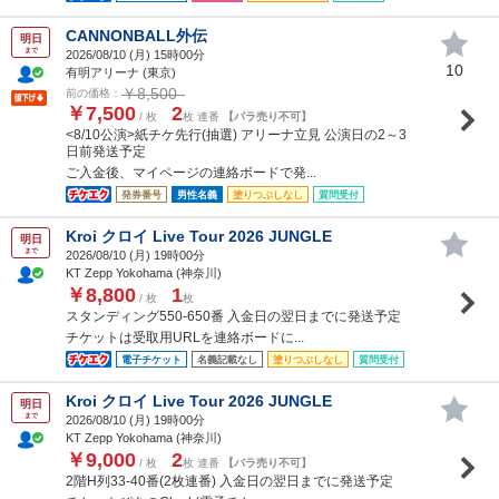
CANNONBALL外伝
明日
まで
2026/08/10 (
月
) 15時00分
10
有明アリーナ (東京)
￥8,500
前の価格：
￥7,500
2
/ 枚
枚 連番
【バラ売り不可】
<8/10公演>紙チケ先行(抽選) アリーナ立見 公演日の2～3
日前発送予定
ご入金後、マイページの連絡ボードで発...
発券番号
男性名義
塗りつぶしなし
質問受付
Kroi クロイ Live Tour 2026 JUNGLE
明日
まで
2026/08/10 (
月
) 19時00分
KT Zepp Yokohama (神奈川)
￥8,800
1
/ 枚
枚
スタンディング550-650番 入金日の翌日までに発送予定
チケットは受取用URLを連絡ボードに...
電子チケット
名義記載なし
塗りつぶしなし
質問受付
Kroi クロイ Live Tour 2026 JUNGLE
明日
まで
2026/08/10 (
月
) 19時00分
KT Zepp Yokohama (神奈川)
￥9,000
2
/ 枚
枚 連番
【バラ売り不可】
2階H列33-40番(2枚連番) 入金日の翌日までに発送予定