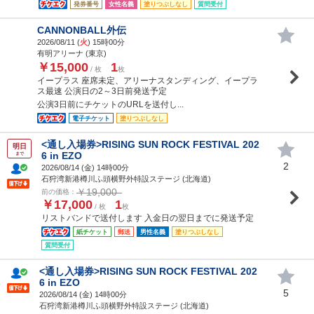
発券番号
女性名義
塗りつぶしなし
質問受付
CANNONBALL外伝
2026/08/11 (
火
) 15時00分
有明アリーナ (東京)
￥15,000
1
/ 枚
枚
イープラス 座席未定、アリーナスタンディング、イープラ
ス最速 公演日の2～3日前発送予定
公演3日前にチケットのURLを送付し...
電子チケット
塗りつぶしなし
<通し入場券>RISING SUN ROCK FESTIVAL 202
明日
6 in EZO
まで
2
2026/08/14 (
金
) 14時00分
石狩湾新港樽川ふ頭横野外特設ステージ (北海道)
￥19,000
前の価格：
￥17,000
1
/ 枚
枚
リストバンドで送付します 入金日の翌日までに発送予定
紙チケット
郵送
男性名義
塗りつぶしなし
質問受付
<通し入場券>RISING SUN ROCK FESTIVAL 202
6 in EZO
5
2026/08/14 (
金
) 14時00分
石狩湾新港樽川ふ頭横野外特設ステージ (北海道)