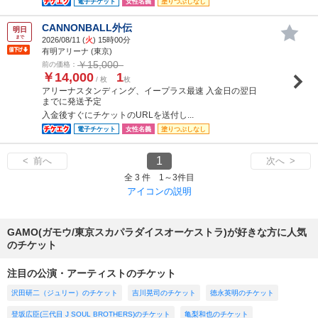
電子チケット
女性名義
塗りつぶしなし
CANNONBALL外伝
明日
まで
2026/08/11 (
火
) 15時00分
有明アリーナ (東京)
￥15,000
前の価格：
￥14,000
1
/ 枚
枚
アリーナスタンディング、イープラス最速 入金日の翌日
までに発送予定
入金後すぐにチケットのURLを送付し...
電子チケット
女性名義
塗りつぶしなし
1
< 前へ
次へ >
全 3 件 1～3件目
アイコンの説明
GAMO(ガモウ/東京スカパラダイスオーケストラ)が好きな方に人気
のチケット
注目の公演・アーティストのチケット
沢田研二（ジュリー）のチケット
吉川晃司のチケット
徳永英明のチケット
登坂広臣(三代目 J SOUL BROTHERS)のチケット
亀梨和也のチケット