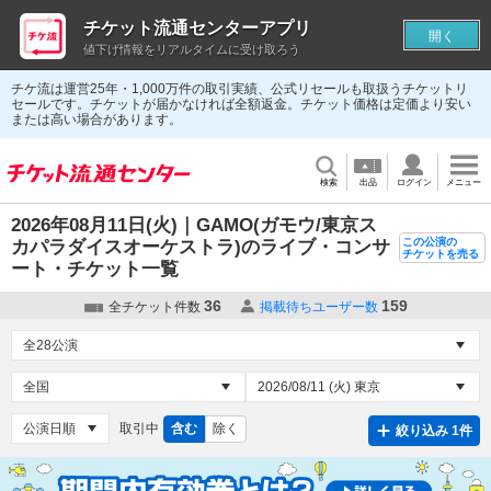
チケット流通センターアプリ
開く
値下げ情報をリアルタイムに受け取ろう
チケ流は運営25年・1,000万件の取引実績、公式リセールも取扱うチケットリ
セールです。チケットが届かなければ全額返金。チケット価格は定価より安い
または高い場合があります。
検索
出品
ログイン
メニュー
2026年08月11日(火)｜GAMO(ガモウ/東京ス
この公演の
カパラダイスオーケストラ)のライブ・コンサ
チケットを売る
ート・チケット一覧
36
159
全チケット件数
掲載待ちユーザー数
取引中
含む
除く
絞り込み 1件