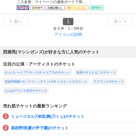
ご入金後、マイページの連絡ボードで発...
発券番号
名義記載なし
塗りつぶしなし
質問受付
1
< 前へ
次へ >
全 5 件 1～5件目
アイコンの説明
西堀亮(マシンガンズ)が好きな方に人気のチケット
注目の公演・アーティストのチケット
チョコレートプラネット(チョコプラ)のチケット
海原やすよともこのチケット
笑福亭鶴瓶×サンドウィッチマンLIVE シルエットのチケット
ラフフェスのチケット
なんばグランド花月のチケット
売れ筋チケットの最新ランキング
ミュージカル刀剣乱舞(刀ミュ)のチケット
高校野球(夏の甲子園)のチケット