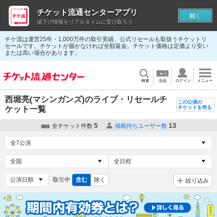
チケット流通センターアプリ
開く
値下げ情報をリアルタイムに受け取ろう
チケ流は運営25年・1,000万件の取引実績、公式リセールも取扱うチケットリ
セールです。チケットが届かなければ全額返金。チケット価格は定価より安い
または高い場合があります。
検索
出品
ログイン
メニュー
西堀亮(マシンガンズ)のライブ・リセールチ
この公演の
ケット一覧
チケットを売る
5
13
全チケット件数
掲載待ちユーザー数
取引中
含む
除く
絞り込み