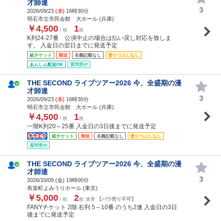
才師達
3
2026/09/23 (
水
) 16時30分
明石市立市民会館 大ホール (兵庫)
￥4,500
1
/ 枚
枚
K列24-27番 公演中止の場合は払い戻し対応を致しま
す。 入金日の翌日までに発送予定
紙チケット
郵送
名義記載なし
塗りつぶしなし
あんしん配送OK
質問受付
THE SECOND ライブツアー2026 今、全盛期の漫
才師達
3
2026/09/23 (
水
) 16時30分
明石市立市民会館 大ホール (兵庫)
￥4,500
1
/ 枚
枚
一階K列20～25番 入金日の3日後までに発送予定
紙チケット
郵送
名義記載なし
塗りつぶしなし
質問受付
THE SECOND ライブツアー2026 今、全盛期の漫
才師達
3
2026/10/09 (
金
) 19時00分
有楽町よみうりホール (東京)
￥5,000
2
/ 枚
枚 連番
【バラ売り不可】
FANYチケット 2階 右列 5～10番 のうち2連 入金日の3日
後までに発送予定