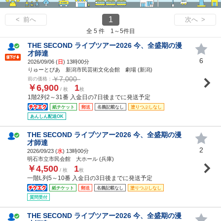
1
< 前へ
次へ >
全 5 件 1～5件目
THE SECOND ライブツアー2026 今、全盛期の漫
才師達
6
2026/09/06 (
日
) 13時00分
りゅーとぴあ 新潟市民芸術文化会館 劇場 (新潟)
￥7,000
前の価格：
￥6,900
1
/ 枚
枚
1階2列2～31番 入金日の7日後までに発送予定
紙チケット
郵送
名義記載なし
塗りつぶしなし
あんしん配送OK
THE SECOND ライブツアー2026 今、全盛期の漫
才師達
2
2026/09/23 (
水
) 13時00分
明石市立市民会館 大ホール (兵庫)
￥4,500
1
/ 枚
枚
一階L列5～10番 入金日の3日後までに発送予定
紙チケット
郵送
名義記載なし
塗りつぶしなし
質問受付
THE SECOND ライブツアー2026 今、全盛期の漫