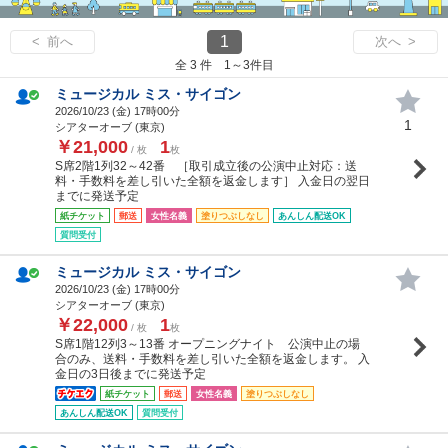
1
< 前へ
次へ >
全 3 件 1～3件目
ミュージカル ミス・サイゴン
2026/10/23 (
金
) 17時00分
1
シアターオーブ (東京)
￥21,000
1
/ 枚
枚
S席2階1列32～42番 ［取引成立後の公演中止対応：送
料・手数料を差し引いた全額を返金します］ 入金日の翌日
までに発送予定
紙チケット
郵送
女性名義
塗りつぶしなし
あんしん配送OK
質問受付
ミュージカル ミス・サイゴン
2026/10/23 (
金
) 17時00分
シアターオーブ (東京)
￥22,000
1
/ 枚
枚
S席1階12列3～13番 オープニングナイト 公演中止の場
合のみ、送料・手数料を差し引いた全額を返金します。 入
金日の3日後までに発送予定
紙チケット
郵送
女性名義
塗りつぶしなし
あんしん配送OK
質問受付