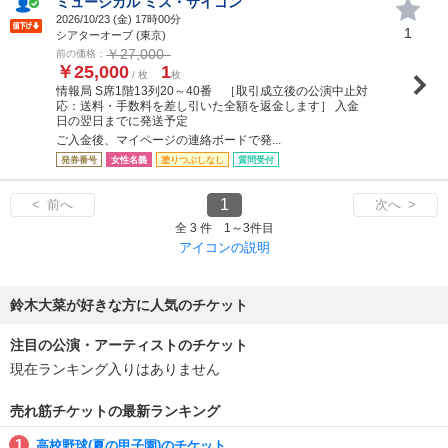
ミュージカル ミス・サイゴン
2026/10/23 (
金
) 17時00分
1
シアターオーブ (東京)
￥27,000
前の価格：
￥25,000
1
/ 枚
枚
情報局 S席1階13列20～40番 ［取引成立後の公演中止対
応：送料・手数料を差し引いた全額を返金します］ 入金
日の翌日までに発送予定
ご入金後、マイページの連絡ボードで発...
発券番号
女性名義
塗りつぶしなし
質問受付
1
< 前へ
次へ >
全 3 件 1～3件目
アイコンの説明
鈴木大菜が好きな方に人気のチケット
注目の公演・アーティストのチケット
現在ランキング入りはありません
売れ筋チケットの最新ランキング
高校野球(夏の甲子園)のチケット