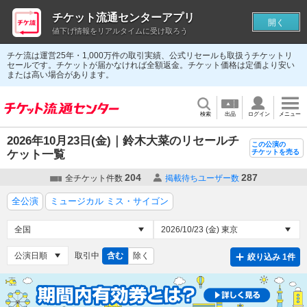
チケット流通センターアプリ
開く
値下げ情報をリアルタイムに受け取ろう
チケ流は運営25年・1,000万件の取引実績、公式リセールも取扱うチケットリ
セールです。チケットが届かなければ全額返金。チケット価格は定価より安い
または高い場合があります。
検索
出品
ログイン
メニュー
2026年10月23日(金)｜鈴木大菜のリセールチ
この公演の
ケット一覧
チケットを売る
204
287
全チケット件数
掲載待ちユーザー数
全公演
ミュージカル ミス・サイゴン
取引中
含む
除く
絞り込み 1件