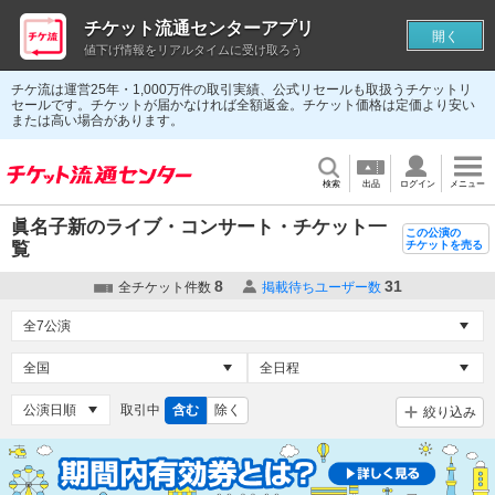
チケット流通センターアプリ
開く
値下げ情報をリアルタイムに受け取ろう
チケ流は運営25年・1,000万件の取引実績、公式リセールも取扱うチケットリ
セールです。チケットが届かなければ全額返金。チケット価格は定価より安い
または高い場合があります。
検索
出品
ログイン
メニュー
眞名子新のライブ・コンサート・チケット一
この公演の
覧
チケットを売る
8
31
全チケット件数
掲載待ちユーザー数
取引中
含む
除く
絞り込み