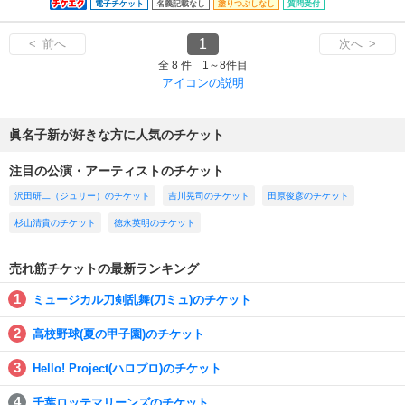
電子チケット
名義記載なし
塗りつぶしなし
質問受付
1
< 前へ
次へ >
全 8 件 1～8件目
アイコンの説明
眞名子新が好きな方に人気のチケット
注目の公演・アーティストのチケット
沢田研二（ジュリー）のチケット
吉川晃司のチケット
田原俊彦のチケット
杉山清貴のチケット
徳永英明のチケット
売れ筋チケットの最新ランキング
ミュージカル刀剣乱舞(刀ミュ)のチケット
高校野球(夏の甲子園)のチケット
Hello! Project(ハロプロ)のチケット
千葉ロッテマリーンズのチケット