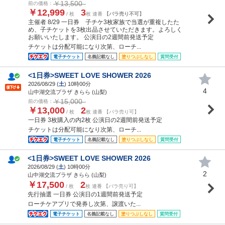
￥13,500
前の価格：
￥12,999
3
/ 枚
枚 連番
【バラ売り不可】
主催者 8/29 一日券 子チケ3枚家族で当選が重複したた
め、子チケットを3枚出品させていただきます。よろしく
お願いいたします。 公演日の2週間前発送予定
チケットは分配可能になり次第、ローチ...
電子チケット
名義記載なし
塗りつぶしなし
質問受付
<1日券>SWEET LOVE SHOWER 2026
2026/08/29 (
土
) 10時00分
4
山中湖交流プラザ きらら (山梨)
￥15,000
前の価格：
￥13,000
2
/ 枚
枚 連番 【バラ売り可】
一日券 3枚購入の内2枚 公演日の2週間前発送予定
チケットは分配可能になり次第、ローチ...
電子チケット
名義記載なし
塗りつぶしなし
質問受付
<1日券>SWEET LOVE SHOWER 2026
2026/08/29 (
土
) 10時00分
2
山中湖交流プラザ きらら (山梨)
￥17,500
2
/ 枚
枚 連番 【バラ売り可】
先行抽選 一日券 公演日の1週間前発送予定
ローチケアプリで発券し次第、譲渡いた...
電子チケット
名義記載なし
塗りつぶしなし
質問受付