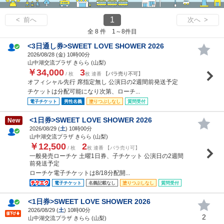
1
< 前へ
次へ >
全 8 件 1～8件目
<3日通し券>SWEET LOVE SHOWER 2026
2026/08/28 (
金
) 10時00分
山中湖交流プラザ きらら (山梨)
￥34,000
3
/ 枚
枚 連番
【バラ売り不可】
オフィシャル先行 席指定無し 公演日の2週間前発送予定
チケットは分配可能になり次第、ローチ...
電子チケット
男性名義
塗りつぶしなし
質問受付
<1日券>SWEET LOVE SHOWER 2026
New
2026/08/29 (
土
) 10時00分
山中湖交流プラザ きらら (山梨)
￥12,500
2
/ 枚
枚 連番 【バラ売り可】
一般発売ローチケ 土曜1日券、子チケット 公演日の2週間
前発送予定
ローチケ電子チケットは8/18分配開...
電子チケット
名義記載なし
塗りつぶしなし
質問受付
<1日券>SWEET LOVE SHOWER 2026
2026/08/29 (
土
) 10時00分
2
山中湖交流プラザ きらら (山梨)