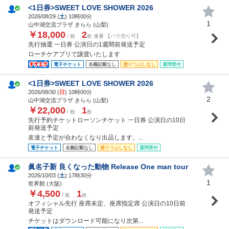
<1日券>SWEET LOVE SHOWER 2026
2026/08/29 (
土
) 10時00分
1
山中湖交流プラザ きらら (山梨)
￥18,000
2
/ 枚
枚 連番 【バラ売り可】
先行抽選 一日券 公演日の1週間前発送予定
ローチケアプリで譲渡いたします
電子チケット
名義記載なし
塗りつぶしなし
質問受付
<1日券>SWEET LOVE SHOWER 2026
2026/08/30 (
日
) 10時00分
2
山中湖交流プラザ きらら (山梨)
￥22,000
1
/ 枚
枚
先行予約チケットローソンチケット 一日券 公演日の10日
前発送予定
友達と予定が合わなくなり出品します。...
電子チケット
名義記載なし
塗りつぶしなし
質問受付
眞名子新 良くなった動物 Release One man tour
2026/10/03 (
土
) 17時30分
1
世界館 (大阪)
￥4,500
1
/ 枚
枚
オフィシャル先行 座席未定、座席指定席 公演日の10日前
発送予定
チケットはダウンロード可能になり次第...