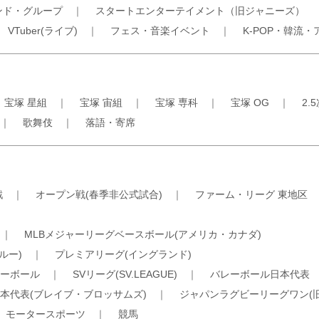
ンド・グループ
｜
スタートエンターテイメント（旧ジャニーズ）
｜
VTuber(ライブ)
｜
フェス・音楽イベント
｜
K-POP・韓流・
｜
宝塚 星組
｜
宝塚 宙組
｜
宝塚 専科
｜
宝塚 OG
｜
2.
｜
歌舞伎
｜
落語・寄席
戦
｜
オープン戦(春季非公式試合)
｜
ファーム・リーグ 東地区
｜
MLBメジャーリーグベースボール(アメリカ・カナダ)
ルー)
｜
プレミアリーグ(イングランド)
ーボール
｜
SVリーグ(SV.LEAGUE)
｜
バレーボール日本代表
本代表(ブレイブ・ブロッサムズ)
｜
ジャパンラグビーリーグワン(
｜
モータースポーツ
｜
競馬