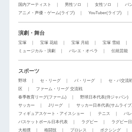
国内アーティスト
｜
男性ソロ
｜
女性ソロ
｜
バ
アニメ・声優・ゲーム(ライブ)
｜
YouTuber(ライブ)
演劇・舞台
宝塚
｜
宝塚 花組
｜
宝塚 月組
｜
宝塚 雪組
ミュージカル・演劇
｜
バレエ・オペラ
｜
伝統芸能
スポーツ
野球
｜
セ・リーグ
｜
パ・リーグ
｜
セ・パ交流
区
｜
ファーム・リーグ 交流戦
春季教育リーグ(ファーム)
｜
野球日本代表(侍ジャパン)
サッカー
｜
Jリーグ
｜
サッカー日本代表(サムライブ
フィギュアスケート・アイスショー
｜
テニス
｜
バレ
バスケットボール日本代表
｜
ラグビー
｜
ラグビー日
大相撲
｜
格闘技
｜
プロレス
｜
ボクシング