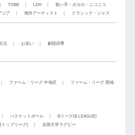
｜
TOBE
｜
LDH
｜
歌い手・ボカロ・ニコニコ
アジア
｜
海外アーティスト
｜
クラシック・ジャズ
5次元
｜
お笑い
｜
劇団四季
｜
ファーム・リーグ 中地区
｜
ファーム・リーグ 西地
｜
バスケットボール
｜
Bリーグ(B.LEAGUE)
旧トップリーグ)
｜
全国大学ラグビー