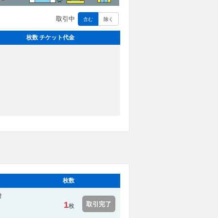
取引中
含む
除く
枚数 チケット代金
枚数
対
1
取引完了
枚