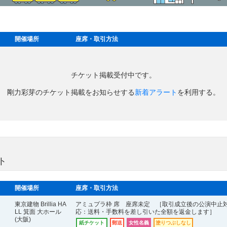
開催場所
座席・取引方法
チケット掲載受付中です。
剛力彩芽のチケット掲載をお知らせする
新着アラート
を利用する。
ト
開催場所
座席・取引方法
東京建物 Brillia HA
アミュプラ枠 席 座席未定 ［取引成立後の公演中止
LL 箕面 大ホール
応：送料・手数料を差し引いた全額を返金します］
(大阪)
紙チケット
郵送
女性名義
塗りつぶしなし