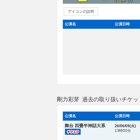
アイコンの説明
公演名
公演日時
剛力彩芽 過去の取り扱いチケッ
公演名
公演日時
舞台 四畳半神話大系
26/06/09(
火
)
13時00分