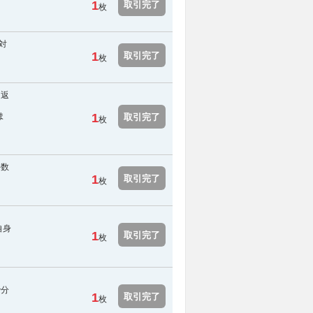
1
取引完了
枚
対
1
取引完了
枚
を返
ま
1
取引完了
枚
手数
1
取引完了
枚
自身
1
取引完了
枚
で分
1
取引完了
枚