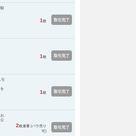
全額
1
取引完了
枚
1
取引完了
枚
し引
報を
1
取引完了
枚
にお
 公
。
2
枚連番 (バラ売り
取引完了
可)