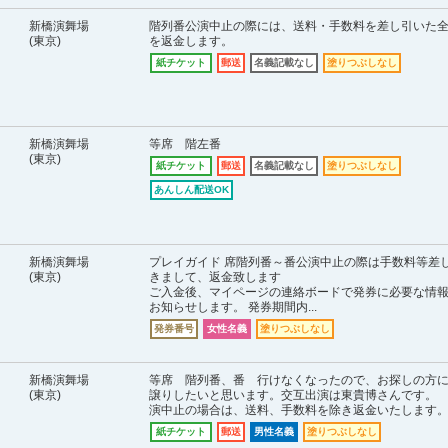
新橋演舞場
階列番公演中止の際には、送料・手数料を差し引いた
(東京)
を返金します。
紙チケット
郵送
名義記載なし
塗りつぶしなし
新橋演舞場
等席 階左番
(東京)
紙チケット
郵送
名義記載なし
塗りつぶしなし
あんしん配送OK
新橋演舞場
プレイガイド 席階列番～番公演中止の際は手数料等差
(東京)
きまして、返金致します
ご入金後、マイページの連絡ボードで発券に必要な情
お知らせします。 発券期間内...
発券番号
女性名義
塗りつぶしなし
新橋演舞場
等席 階列番、番 行けなくなったので、お探しの方
(東京)
譲りしたいと思います。交互出演は東貴博さんです。
演中止の場合は、送料、手数料を除き返金いたします
紙チケット
郵送
男性名義
塗りつぶしなし