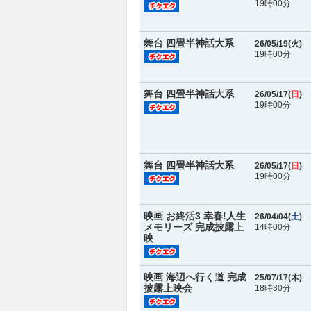
19時00分
舞台 四畳半神話大系
26/05/19(
火
)
19時00分
舞台 四畳半神話大系
26/05/17(
日
)
19時00分
舞台 四畳半神話大系
26/05/17(
日
)
19時00分
映画 お終活3 幸春!人生
26/04/04(
土
)
メモリーズ 完成披露上
14時00分
映
映画 海辺へ行く道 完成
25/07/17(
木
)
披露上映会
18時30分