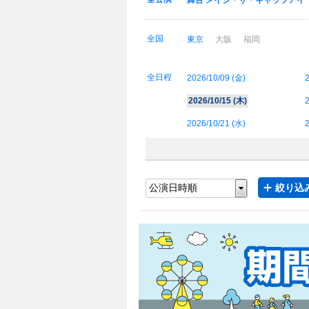
舞台 メイジ・ザ・キャッツアイ
全国
東京
大阪
福岡
全日程
2026/10/09 (
金
)
2
2026/10/15 (
木
)
2
2026/10/21 (
水
)
2
絞り込み