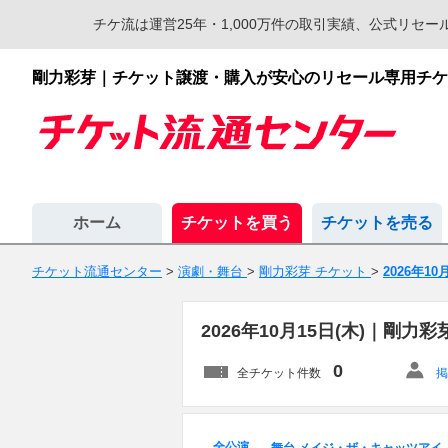
チケ流は運営25年・1,000万件の取引実績、公式リ
剛力彩芽｜チケット譲渡・購入が安心のリセール専用チケ
ホーム
チケットを買う
チケットを売る
チケット流通センター
>
演劇・舞台
>
剛力彩芽 チケット
>
2026年10
2026年10月15日(木)｜剛
0
全チケット件数
掲
全公演