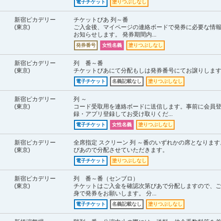
電子チケット
塗りつぶしなし
新宿ピカデリー
チケットぴあ 列～番
(東京)
ご入金後、マイページの連絡ボードで発券に必要な情
お知らせします。 発券期間内...
発券番号
女性名義
塗りつぶしなし
新宿ピカデリー
列 番～番
(東京)
チケットぴあにて分配もしは発券番号にてお譲りしま
電子チケット
名義記載なし
塗りつぶしなし
新宿ピカデリー
列 ～
(東京)
コード受取用を連絡ボードに送信します。事前に会員
録・アプリ登録してお受け取りくだ...
電子チケット
女性名義
塗りつぶしなし
新宿ピカデリー
全席指定 スクリーン 列 ～番のいずれかの席となります
(東京)
ぴあので分配させていただきます。
電子チケット
塗りつぶしなし
新宿ピカデリー
列 番～番（センブロ）
(東京)
チケットはご入金を確認次第ぴあで分配しますので、
身で発券をお願いします。 分...
電子チケット
名義記載なし
塗りつぶしなし