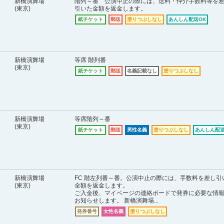
新橋演舞場
階列～番 公演中止の際には、送料・仲介手数料等を
(東京)
引いた金額を返金します。
紙チケット
郵送
塗りつぶしなし
あんしん配送OK
新橋演舞場
等席 階列番
(東京)
紙チケット
郵送
名義記載なし
塗りつぶしなし
新橋演舞場
等席階列～番
(東京)
紙チケット
郵送
男性名義
塗りつぶしなし
あんしん配送
新橋演舞場
FC 階左列番～番。公演中止の際には、手数料を差し引
(東京)
全額を返金します。
ご入金後、マイページの連絡ボードで発券に必要な情
お知らせします。 新橋演舞場...
発券番号
女性名義
塗りつぶしなし