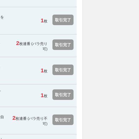
報を
1
取引完了
枚
2
枚連番 (バラ売り
す
取引完了
可)
登
1
取引完了
枚
。
1
取引完了
枚
ご自
2
枚連番 (
バラ売り不
取引完了
可
)