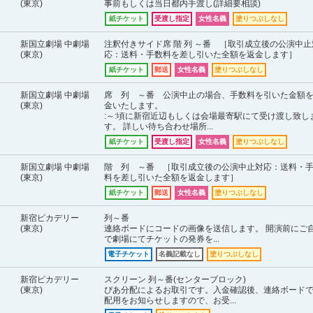
(東京)
事前もしくは当日都内手渡し(詳細要相談)
紙チケット
受渡し指定
女性名義
塗りつぶしなし
新国立劇場 中劇場
注釈付きサイド席 階 列 ～番 ［取引成立後の公演中止
(東京)
応：送料・手数料を差し引いた全額を返金します］
紙チケット
郵送
女性名義
塗りつぶしなし
新国立劇場 中劇場
席 列 ～番 公演中止の場合、手数料を引いた金額
(東京)
金いたします。
:～:頃に新宿近辺もしくは会場最寄駅にて受け渡し致し
す。 詳しい待ち合わせ場所...
紙チケット
受渡し指定
女性名義
塗りつぶしなし
新国立劇場 中劇場
階 列 ～番 ［取引成立後の公演中止対応：送料・
(東京)
料を差し引いた全額を返金します］
紙チケット
郵送
女性名義
塗りつぶしなし
新宿ピカデリー
列～番
(東京)
連絡ボードにコードの画像を送信します。 開演前にご
で劇場にてチケットの発券を...
電子チケット
名義記載なし
塗りつぶしなし
新宿ピカデリー
スクリーン 列～番(センターブロック)
(東京)
ぴあ分配によるお取引です。入金確認後、連絡ボード
配用をお知らせしますので、お受...