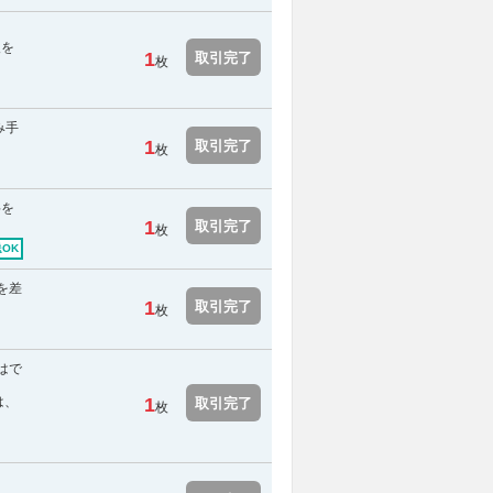
報を
1
取引完了
枚
み手
1
取引完了
枚
料を
1
取引完了
枚
OK
を差
1
取引完了
枚
はで
は、
1
取引完了
枚