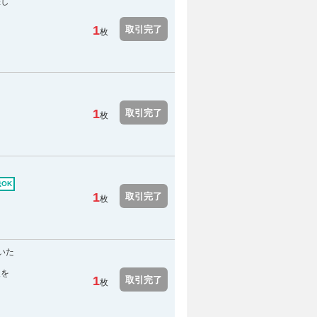
差し
1
取引完了
枚
1
取引完了
枚
OK
1
取引完了
枚
いた
報を
1
取引完了
枚