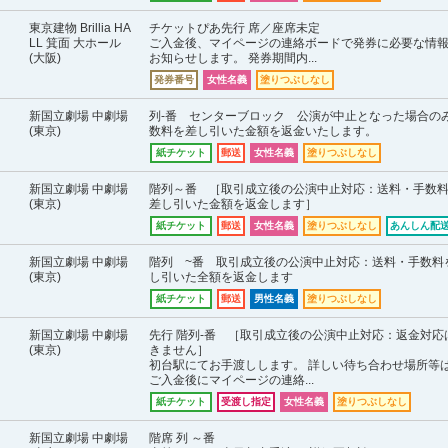
東京建物 Brillia HA
チケットぴあ先行 席／座席未定
LL 箕面 大ホール
ご入金後、マイページの連絡ボードで発券に必要な情
(大阪)
お知らせします。 発券期間内...
発券番号
女性名義
塗りつぶしなし
新国立劇場 中劇場
列-番 センターブロック 公演が中止となった場合の
(東京)
数料を差し引いた金額を返金いたします。
紙チケット
郵送
女性名義
塗りつぶしなし
新国立劇場 中劇場
階列～番 ［取引成立後の公演中止対応：送料・手数
(東京)
差し引いた金額を返金します］
紙チケット
郵送
女性名義
塗りつぶしなし
あんしん配送
新国立劇場 中劇場
階列 ~番 取引成立後の公演中止対応：送料・手数料
(東京)
し引いた全額を返金します
紙チケット
郵送
男性名義
塗りつぶしなし
新国立劇場 中劇場
先行 階列-番 ［取引成立後の公演中止対応：返金対応
(東京)
きません］
初台駅にてお手渡しします。 詳しい待ち合わせ場所等
ご入金後にマイページの連絡...
紙チケット
受渡し指定
女性名義
塗りつぶしなし
新国立劇場 中劇場
階席 列 ～番