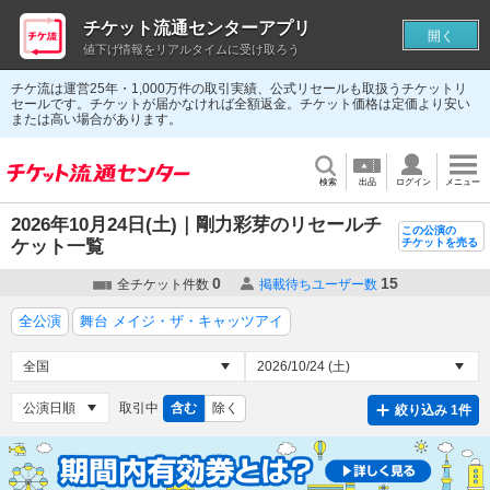
チケット流通センターアプリ
開く
値下げ情報をリアルタイムに受け取ろう
チケ流は運営25年・1,000万件の取引実績、公式リセールも取扱うチケットリ
セールです。チケットが届かなければ全額返金。チケット価格は定価より安い
または高い場合があります。
検索
出品
ログイン
メニュー
2026年10月24日(土)｜剛力彩芽のリセールチ
この公演の
ケット一覧
チケットを売る
0
15
全チケット件数
掲載待ちユーザー数
全公演
舞台 メイジ・ザ・キャッツアイ
取引中
含む
除く
絞り込み 1件