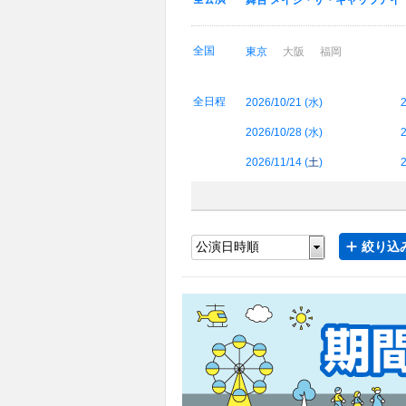
舞台 メイジ・ザ・キャッツアイ
全国
東京
大阪
福岡
全日程
2026/10/21 (
水
)
2
2026/10/28 (
水
)
2
2026/11/14 (
土
)
2
絞り込み