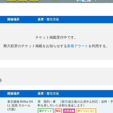
開催場所
座席・取引方法
チケット掲載受付中です。
剛力彩芽のチケット掲載をお知らせする
新着アラート
を利用する。
ト
開催場所
座席・取引方法
東京建物 Brillia HA
席 階列～番 ［取引成立後の公演中止対応：送料・
LL 箕面 大ホール
料を差し引いた全額を返金します］
(大阪)
紙チケット
郵送
女性名義
塗りつぶしなし