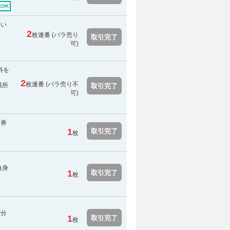
OK
引い
2
枚連番 (バラ売り
取引完了
可)
料を
2
枚連番 (
バラ売り不
場所
取引完了
可
)
ト券
1
取引完了
枚
自身
1
取引完了
枚
で分
1
取引完了
枚