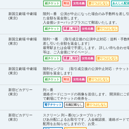
紙チケット
郵送
女性名義
塗りつぶしなし
あんしん配送
新国立劇場 中劇場
階列～番 公演が中止になった場合のみ手数料を差し
(東京)
た金額を返金致します。
入金後レターパックプラスにて郵送いたします。
紙チケット
受渡し指定
女性名義
塗りつぶしなし
新国立劇場 中劇場
階列~ ~番 ［取引成立後の公演中止対応：送料・手数
(東京)
差し引いた全額を返金します］
最寄駅または会場で手渡しします。 詳しい待ち合わせ
等は、ご入金後にマイページ...
紙チケット
受渡し指定
女性名義
塗りつぶしなし
新国立劇場 中劇場
階列センブロ ［取引成立後の公演中止対応：チケッ
(東京)
面額を返金します］
紙チケット
郵送
女性名義
塗りつぶしなし
新宿ピカデリー
列～番
(東京)
連絡ボードにコードの画像を送信します。 開演前にご
で劇場にてチケットの発券を...
電子チケット
名義記載なし
塗りつぶしなし
新宿ピカデリー
スクリーン 列～番(センターブロック)
(東京)
ぴあ分配によるお取引です。入金確認後、連絡ボード
配用をお知らせしますので、お受...