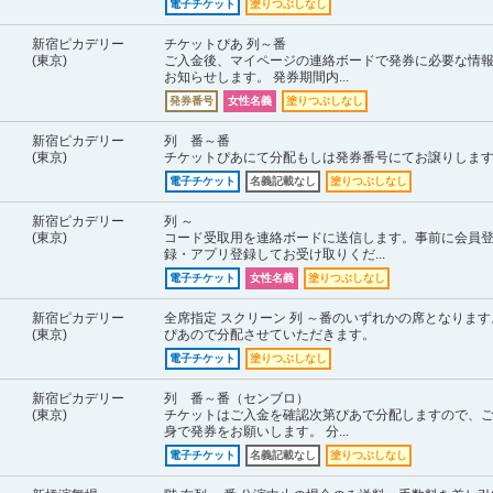
電子チケット
塗りつぶしなし
新宿ピカデリー
チケットぴあ 列～番
(東京)
ご入金後、マイページの連絡ボードで発券に必要な情
お知らせします。 発券期間内...
発券番号
女性名義
塗りつぶしなし
新宿ピカデリー
列 番～番
(東京)
チケットぴあにて分配もしは発券番号にてお譲りしま
電子チケット
名義記載なし
塗りつぶしなし
新宿ピカデリー
列 ～
(東京)
コード受取用を連絡ボードに送信します。事前に会員
録・アプリ登録してお受け取りくだ...
電子チケット
女性名義
塗りつぶしなし
新宿ピカデリー
全席指定 スクリーン 列 ～番のいずれかの席となります
(東京)
ぴあので分配させていただきます。
電子チケット
塗りつぶしなし
新宿ピカデリー
列 番～番（センブロ）
(東京)
チケットはご入金を確認次第ぴあで分配しますので、
身で発券をお願いします。 分...
電子チケット
名義記載なし
塗りつぶしなし