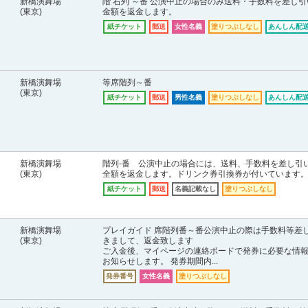
新橋演舞場
階 右列 ～番 公演中止の場合のみ送料・手数料を差し引
(東京)
金額を返金します。
紙チケット
郵送
女性名義
塗りつぶしなし
あんしん配送
新橋演舞場
等席階列～番
(東京)
紙チケット
郵送
男性名義
塗りつぶしなし
あんしん配送
新橋演舞場
階列-番 公演中止の場合には、送料、手数料を差し引
(東京)
全額を返金します。ドリンク券引換券が付いています
紙チケット
郵送
名義記載なし
塗りつぶしなし
新橋演舞場
プレイガイド 席階列番～番公演中止の際は手数料等差
(東京)
きまして、返金致します
ご入金後、マイページの連絡ボードで発券に必要な情
お知らせします。 発券期間内...
発券番号
女性名義
塗りつぶしなし