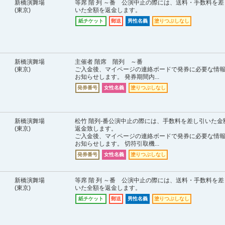
新橋演舞場
等席 階 列 ～番 公演中止の際には、送料・手数料を差
(東京)
いた全額を返金します。
紙チケット
郵送
男性名義
塗りつぶしなし
新橋演舞場
主催者 階席 階列 ～番
(東京)
ご入金後、マイページの連絡ボードで発券に必要な情
お知らせします。 発券期間内...
発券番号
女性名義
塗りつぶしなし
新橋演舞場
松竹 階列-番公演中止の際には、手数料を差し引いた金
(東京)
返金致します。
ご入金後、マイページの連絡ボードで発券に必要な情
お知らせします。 切符引取機...
発券番号
女性名義
塗りつぶしなし
新橋演舞場
等席 階 列 ～番 公演中止の際には、送料・手数料を差
(東京)
いた全額を返金します。
紙チケット
郵送
男性名義
塗りつぶしなし