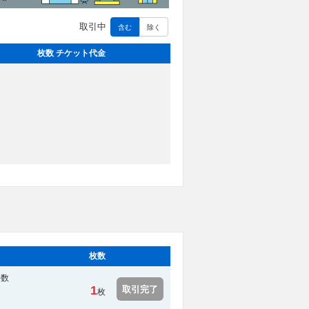
取引中
含む
除く
枚数 チケット代金
枚数
手数
1
取引完了
枚