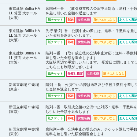
東京建物 Brillia HA
席階列～番 ［取引成立後の公演中止対応：送料・手
LL 箕面 大ホール
を差し引いた全額を返金します］
(大阪)
紙チケット
郵送
女性名義
塗りつぶしなし
あんしん配送
東京建物 Brillia HA
先行 階 列 -番 公演中止の際には、送料・手数料を差
LL 箕面 大ホール
いた金額を返金いたします。
(大阪)
紙チケット
郵送
女性名義
塗りつぶしなし
あんしん配送
東京建物 Brillia HA
階列～番 ［取引成立後の公演中止対応：送料・手数
LL 箕面 大ホール
差し引いた全額を返金します］
(大阪)
大阪駅周辺で手渡しいたします。 受渡日に関しまして
こちらにも制限がございます...
紙チケット
受渡し指定
女性名義
塗りつぶしなし
新国立劇場 中劇場
階列 ～番 公演中止の際は送料及び各種手数料を差し
(東京)
た金額を返金します。
紙チケット
郵送
女性名義
塗りつぶしなし
あんしん配送
新国立劇場 中劇場
階列～番 取引成立後の公演中止対応：送料・手数料
(東京)
し引いた全額を返金します
紙チケット
郵送
女性名義
塗りつぶしなし
あんしん配送
新国立劇場 中劇場
席階列～番 公演中止の場合のみ、チケット返却で手
(東京)
送料を差し引いた額全額返金します