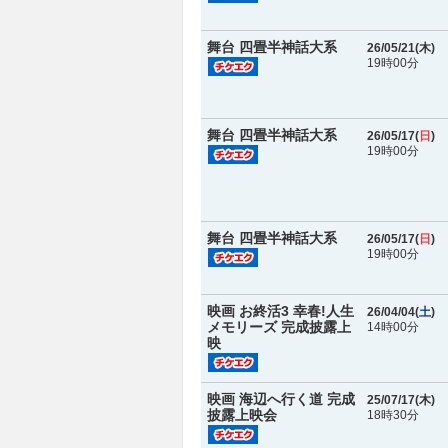
舞台 四畳半神話大系
26/05/21(
木
)
19時00分
舞台 四畳半神話大系
26/05/17(
日
)
19時00分
舞台 四畳半神話大系
26/05/17(
日
)
19時00分
映画 お終活3 幸春!人生
26/04/04(
土
)
メモリーズ 完成披露上
14時00分
映
映画 海辺へ行く道 完成
25/07/17(
木
)
披露上映会
18時30分