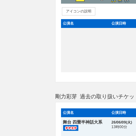
アイコンの説明
公演名
公演日時
剛力彩芽 過去の取り扱いチケッ
公演名
公演日時
舞台 四畳半神話大系
26/06/09(
火
)
13時00分