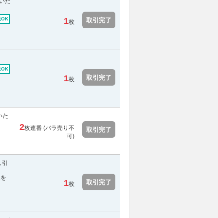
いた
OK
1
取引完了
枚
OK
1
取引完了
枚
いた
。
2
枚連番 (
バラ売り不
取引完了
可
)
し引
報を
1
取引完了
枚