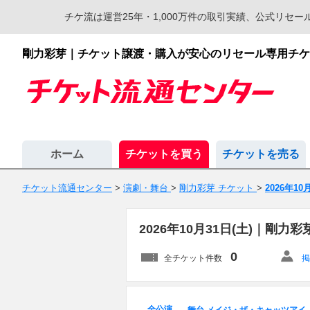
チケ流は運営25年・1,000万件の取引実績、公式リ
剛力彩芽｜チケット譲渡・購入が安心のリセール専用チケ
ホーム
チケットを買う
チケットを売る
チケット流通センター
>
演劇・舞台
>
剛力彩芽 チケット
>
2026年10
2026年10月31日(土)｜剛
0
全チケット件数
掲
全公演