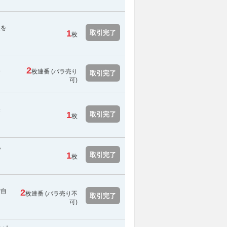
報を
1
取引完了
枚
2
枚連番 (バラ売り
す
取引完了
可)
登
1
取引完了
枚
。
1
取引完了
枚
ご自
2
枚連番 (
バラ売り不
取引完了
可
)