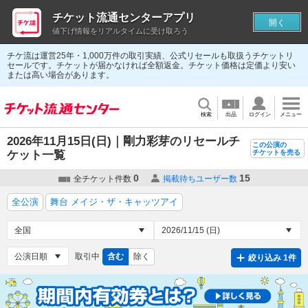
チケット流通センターアプリ
開く
値下げ情報をリアルタイムに受け取ろう
チケ流は運営25年・1,000万件の取引実績、公式リセールも取扱うチケットリ
セールです。チケットが届かなければ全額返金。チケット価格は定価より安い
または高い場合があります。
検索
出品
ログイン
メニュー
2026年11月15日(日)｜剛力彩芽のリセールチ
この公演の
ケット一覧
チケットを売る
0
15
全チケット件数
掲載待ちユーザー数
全公演
舞台 メイジ・ザ・キャッツアイ
取引中
含む
除く
絞り込み 1件