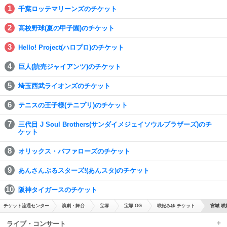
千葉ロッテマリーンズのチケット
高校野球(夏の甲子園)のチケット
Hello! Project(ハロプロ)のチケット
巨人(読売ジャイアンツ)のチケット
埼玉西武ライオンズのチケット
テニスの王子様(テニプリ)のチケット
三代目 J Soul Brothers(サンダイメジェイソウルブラザーズ)のチ
ケット
オリックス・バファローズのチケット
あんさんぶるスターズ!(あんスタ)のチケット
阪神タイガースのチケット
チケット流通センター
演劇・舞台
宝塚
宝塚 OG
咲妃みゆ チケット
宮城 咲
ライブ・コンサート