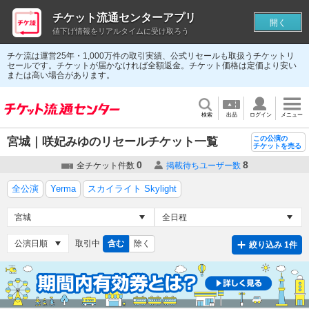
チケット流通センターアプリ
開く
値下げ情報をリアルタイムに受け取ろう
チケ流は運営25年・1,000万件の取引実績、公式リセールも取扱うチケットリ
セールです。チケットが届かなければ全額返金。チケット価格は定価より安い
または高い場合があります。
検索
出品
ログイン
メニュー
この公演の
宮城｜咲妃みゆのリセールチケット一覧
チケットを売る
0
8
全チケット件数
掲載待ちユーザー数
全公演
Yerma
スカイライト Skylight
取引中
含む
除く
絞り込み 1件